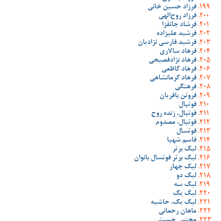
فرزاد حسین خانی
فرزاد روح‌الهی
فرشاد جانفزا
فرشید علیزاده
فرشید فارسی نژادیان
فرهاد سالاری
فرهاد نژادفصیحی
فرهاد کاظمی
فرهاد کرمانشاهی
فرهنگی
فروتن باقریان
فوتبال
فوتبال، زنده روح
فوتبال، مصدوم
فوتسال
قاسم شهبا
لیگ برتر
لیگ برتر فوتسال بانوان
لیگ چهار
لیگ دو
لیگ سه
لیگ یک
لیگ یک، حاشیه
ماهان رحمانی
مجتبی حسینی