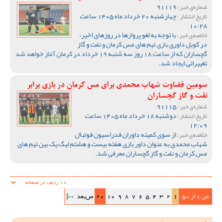
91119
شماره‌ی خبر :
چهارشنبه 20 خرداد ماه 1405 ساعت
تاریخ انتشار :
10:28
با توجه به لغو پروازها در روزهای اخیر،
خلاصه‌ی خبر :
در کوبل داوری بازی تیم های مس کرمان و نفت و گاز
گچساران که از ساعت 18 روز سه شنبه 19 خرداد در کرمان آغاز خواهد شد
تغییراتی ایجاد شد.
سومین قضاوت شهاب محمدی برای مس کرمان در بازی برابر
نفت و گاز گچساران
91115
شماره‌ی خبر :
دوشنبه 18 خرداد ماه 1405 ساعت
تاریخ انتشار :
12:09
از سوی کمیته داوران فدراسیون فوتبال
خلاصه‌ی خبر :
شهاب محمدی به عنوان داور بازی هفته بیست و هشتم لیگ یک بین تیم های
مس کرمان و نفت و گاز گچساران معرفی شد.
ص 1 از 50
1
2
3
4
5
6
7
8
9
10
20
ص‌بعد
>>|