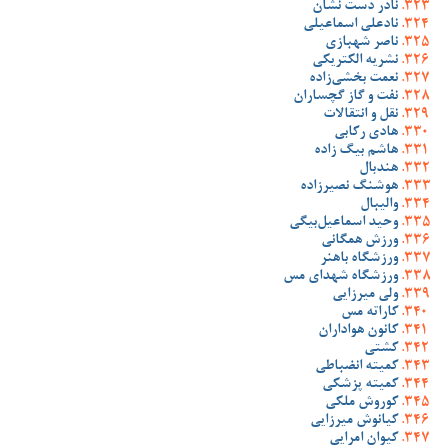
نادر دست نشان
نادعلی اسماعیلی
ناصر شهبازی
نشریه الکتریکی
نعمت بخشی‌زاده
نفت و گاز گچساران
نقل و انتقالات
هادی رکابی
هاشم بیگ زاده
هندبال
هوشنگ نصیرزاده
والیبال
وحید اسماعیل‌بیگی
ورزش همگانی
ورزشگاه باهنر
ورزشگاه شهدای مس
ولی میرزایی
کاراته مس
کانون هواداران
کشتی
کمیته انضباطی
کمیته پزشکی
کوروش ملکی
کیانوش میرزایی
کیوان امرایی