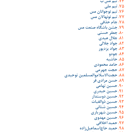
تیم مس ب
تیم ملی
تیم نوجوانان مس
تیم نونهالان مس
جام حذفی
جشن باشگاه صنعت مس
جعفر حسنی
جلال عبدی
جواد جلالی
جواد یزدپور
جودو
حاشیه
حامد محمودی
حجت جهرمی
حجت‌الاسلام‌والمسلمین توحیدی
حسن مرادی فر
حسین تهامی
حسین حیدری
حسین دوستدار
حسین ذوالغیاث
حسین شنانی
حسین شهریاری
حسین مهدوی
حمید اخلاقی
حمید حاج‌اسماعیل‌زاده