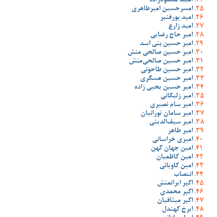
امجد مسعودزاده
امسرحسین امیرطاهری
امید پورقنبر
امید زارع
امیر حاج رضایی
امیر حسین بنی اسد
امیر حسین صالحی منش
امیر حسین صالحی‌منش
امیر حسین طاحونی
امیر حسین عسگری
امیر حسین یحیی زاده
امیر زلیکانی
امیر سام نصیری
امیر سامان تورانیان
امیر سیف‌الدینی
امیر طاهر
امیری خراسانی
امین جهان کهن
امین کاظمیان
امین کاویانی
انتصاب
اکبر ایرانمنش
اکبر محمدی
اکبر میثاقیان
ایرج کهندل