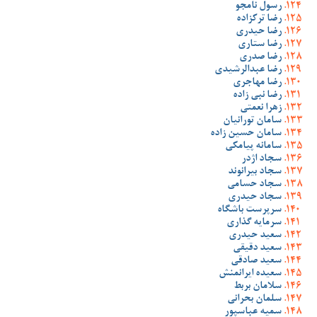
رسول نامجو
رضا ترکزاده
رضا حیدری
رضا ستاری
رضا صدری
رضا عبدالرشیدی
رضا مهاجری
رضا نبی زاده
زهرا نعمتی
سامان تورانیان
سامان حسین زاده
سامانه پیامکی
سجاد اژدر
سجاد بیرانوند
سجاد حسامی
سجاد حیدری
سرپرست باشگاه
سرمایه گذاری
سعید حیدری
سعید دقیقی
سعید صادقی
سعیده ایرانمنش
سلامان بربط
سلمان بحرانی
سمیه عباسپور