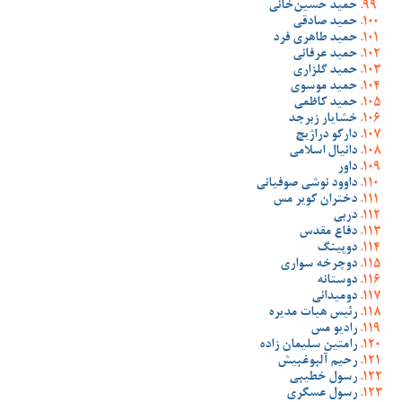
حمید حسین‌خانی
حمید صادقی
حمید طاهری فرد
حمید عرفانی
حمید گلزاری
حمید موسوی
حمید کاظمی
خشایار زبرجد
دارکو دراژیچ
دانیال اسلامی
داور
داوود نوشی صوفیانی
دختران کویر مس
دربی
دفاع مقدس
دوپینگ
دوچرخه سواری
دوستانه
دومیدانی
رئیس هیات مدیره
رادیو مس
رامتین سلیمان زاده
رحیم آلبوغبیش
رسول خطیبی
رسول عسگری