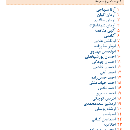
فهرست برچسب‌ها
آرتا منهاجی
آرمان اکوان
آرمان سالاری
آرمان شهدادنژاد
آگهی مناقصه
آکادمی
ابالفضل علایی
ابوذر صفرزاده
ابولحسن مهدوی
احسان پورشیخعلی
احسان جودکی
احسان خادمی
احمد آهی
احمد حسن‌زاده
احمد حیات‌منش
احمد نخعی
احمد نصیری
ادریس کوچکی
اردشیر سعدمحمدی
ارشاد یوسفی
اسپانسر
اسماعیل کیانی
اطلاعیه