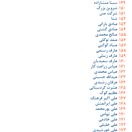
سینا منشازاده
شروین بزرگ
شرکت مس
شنا
صادق بارانی
صادق گشنی
صالح محمدی
صمد توکلی
صیاد کوکبی
عارف رستمی
عارف زینلی
عارف سعیدیان
عباس زراعت کار
عباس محمدی
عبدالله حسینی
عرفان رشیدی
عشرت کردستانی
عظیم گوک
علی اکبر فرهنگ
علی ایرانمنش
علی پورمحمد
علی تهامی
علی خادمی
علی خلیلی
علی خورشیدی