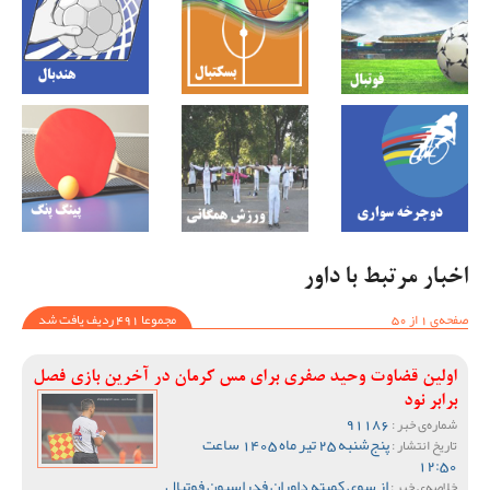
اخبار مرتبط با داور
صفحه‌ی 1 از 50
مجموعا 491 ردیف یافت شد
اولین قضاوت وحید صفری برای مس کرمان در آخرین بازی فصل
برابر نود
91186
شماره‌ی خبر :
پنج‌شنبه 25 تیر ماه 1405 ساعت
تاریخ انتشار :
12:50
از سوی کمیته داوران فدراسیون فوتبال
خلاصه‌ی خبر :