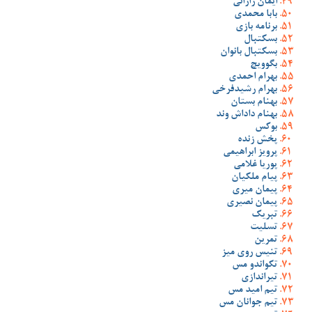
ایمان رازانی
بابا محمدی
برنامه بازی
بسکتبال
بسکتبال بانوان
بگوویچ
بهرام احمدی
بهرام رشیدفرخی
بهنام بستان
بهنام داداش وند
بوکس
پخش زنده
پرویز ابراهیمی
پوریا غلامی
پیام ملکیان
پیمان میری
پیمان نصیری
تبریک
تسلیت
تمرین
تنیس روی میز
تکواندو مس
تیراندازی
تیم امید مس
تیم جوانان مس