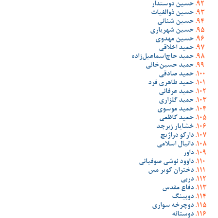
حسین دوستدار
حسین ذوالغیاث
حسین شنانی
حسین شهریاری
حسین مهدوی
حمید اخلاقی
حمید حاج‌اسماعیل‌زاده
حمید حسین‌خانی
حمید صادقی
حمید طاهری فرد
حمید عرفانی
حمید گلزاری
حمید موسوی
حمید کاظمی
خشایار زبرجد
دارکو دراژیچ
دانیال اسلامی
داور
داوود نوشی صوفیانی
دختران کویر مس
دربی
دفاع مقدس
دوپینگ
دوچرخه سواری
دوستانه