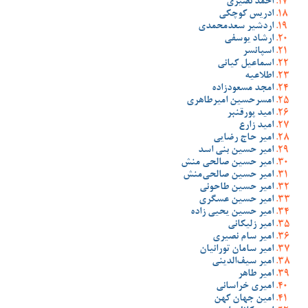
احمد نصیری
ادریس کوچکی
اردشیر سعدمحمدی
ارشاد یوسفی
اسپانسر
اسماعیل کیانی
اطلاعیه
امجد مسعودزاده
امسرحسین امیرطاهری
امید پورقنبر
امید زارع
امیر حاج رضایی
امیر حسین بنی اسد
امیر حسین صالحی منش
امیر حسین صالحی‌منش
امیر حسین طاحونی
امیر حسین عسگری
امیر حسین یحیی زاده
امیر زلیکانی
امیر سام نصیری
امیر سامان تورانیان
امیر سیف‌الدینی
امیر طاهر
امیری خراسانی
امین جهان کهن