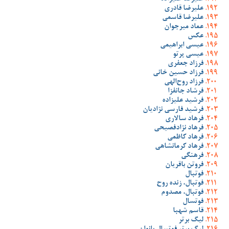
علیرضا قادری
علیرضا قاسمی
عماد میرجوان
عکس
عیسی ابراهیمی
عیسی پرتو
فرزاد جعفری
فرزاد حسین خانی
فرزاد روح‌الهی
فرشاد جانفزا
فرشید علیزاده
فرشید فارسی نژادیان
فرهاد سالاری
فرهاد نژادفصیحی
فرهاد کاظمی
فرهاد کرمانشاهی
فرهنگی
فروتن باقریان
فوتبال
فوتبال، زنده روح
فوتبال، مصدوم
فوتسال
قاسم شهبا
لیگ برتر