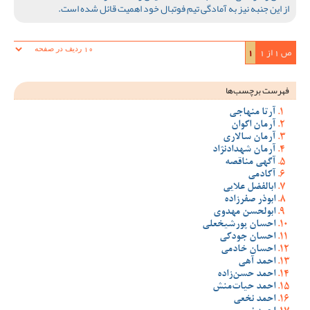
از این جنبه نیز به آمادگی تیم فوتبال خود اهمیت قائل شده است.
ص 1 از 1
1
فهرست برچسب‌ها
آرتا منهاجی
آرمان اکوان
آرمان سالاری
آرمان شهدادنژاد
آگهی مناقصه
آکادمی
ابالفضل علایی
ابوذر صفرزاده
ابولحسن مهدوی
احسان پورشیخعلی
احسان جودکی
احسان خادمی
احمد آهی
احمد حسن‌زاده
احمد حیات‌منش
احمد نخعی