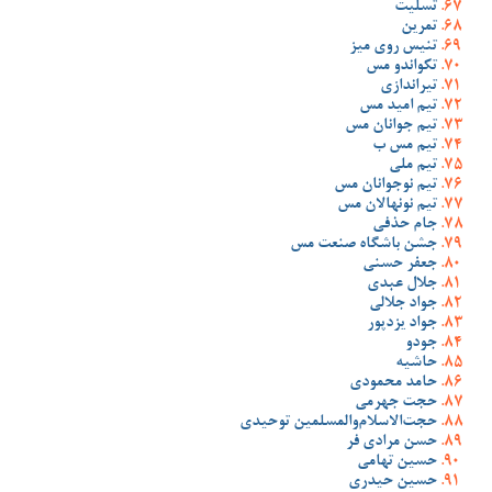
تسلیت
تمرین
تنیس روی میز
تکواندو مس
تیراندازی
تیم امید مس
تیم جوانان مس
تیم مس ب
تیم ملی
تیم نوجوانان مس
تیم نونهالان مس
جام حذفی
جشن باشگاه صنعت مس
جعفر حسنی
جلال عبدی
جواد جلالی
جواد یزدپور
جودو
حاشیه
حامد محمودی
حجت جهرمی
حجت‌الاسلام‌والمسلمین توحیدی
حسن مرادی فر
حسین تهامی
حسین حیدری