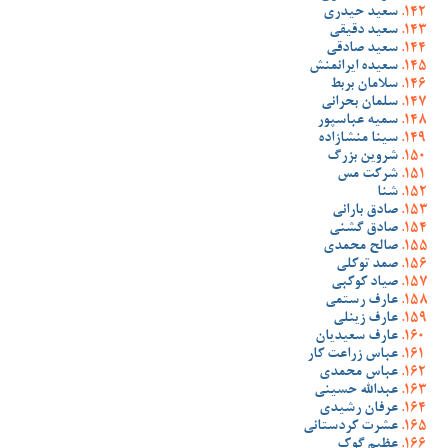
سعید حیدری
سعید دقیقی
سعید صادقی
سعیده ایرانمنش
سلامان بربط
سلمان بحرانی
سمیه عباسپور
سینا منشازاده
شروین بزرگ
شرکت مس
شنا
صادق بارانی
صادق گشنی
صالح محمدی
صمد توکلی
صیاد کوکبی
عارف رستمی
عارف زینلی
عارف سعیدیان
عباس زراعت کار
عباس محمدی
عبدالله حسینی
عرفان رشیدی
عشرت کردستانی
عظیم گوک