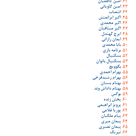
امین کاظمیان
امین کاویانی
انتصاب
اکبر ایرانمنش
اکبر محمدی
اکبر میثاقیان
ایرج کهندل
ایمان رازانی
بابا محمدی
برنامه بازی
بسکتبال
بسکتبال بانوان
بگوویچ
بهرام احمدی
بهرام رشیدفرخی
بهنام بستان
بهنام داداش وند
بوکس
پخش زنده
پرویز ابراهیمی
پوریا غلامی
پیام ملکیان
پیمان میری
پیمان نصیری
تبریک