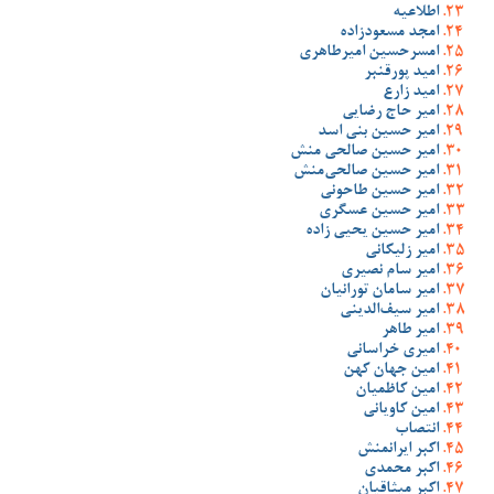
اطلاعیه
امجد مسعودزاده
امسرحسین امیرطاهری
امید پورقنبر
امید زارع
امیر حاج رضایی
امیر حسین بنی اسد
امیر حسین صالحی منش
امیر حسین صالحی‌منش
امیر حسین طاحونی
امیر حسین عسگری
امیر حسین یحیی زاده
امیر زلیکانی
امیر سام نصیری
امیر سامان تورانیان
امیر سیف‌الدینی
امیر طاهر
امیری خراسانی
امین جهان کهن
امین کاظمیان
امین کاویانی
انتصاب
اکبر ایرانمنش
اکبر محمدی
اکبر میثاقیان