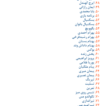
ایرج کهندل
ایمان رازانی
بابا محمدی
برنامه بازی
بسکتبال
بسکتبال بانوان
بگوویچ
بهرام احمدی
بهرام رشیدفرخی
بهنام بستان
بهنام داداش وند
بوکس
پخش زنده
پرویز ابراهیمی
پوریا غلامی
پیام ملکیان
پیمان میری
پیمان نصیری
تبریک
تسلیت
تمرین
تنیس روی میز
تکواندو مس
تیراندازی
تیم امید مس