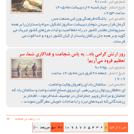
91008
شماره‌ی خبر :
چهارشنبه 2 اردیبهشت ماه 1405
تاریخ انتشار :
ساعت 09:53
باشگاه فرهنگی ورزشی صنعت مس
خلاصه‌ی خبر :
کرمان فرا رسیدن دوم اردیبهشت سالروز تشکیل سپاه پاسداران را بر همه
سبزپوشان مقتدر کشور در راه حفظ امنیت و ثبات مرزهای کشور تبریک می
گوید و بر همه جان برکفان پاسدار از کیان کشور درود و خدا قوت می
فرستد.
روز ارتش گرامی باد... به پاس شجاعت و فداکاری شما، سر
تعظیم فرود می‌آریم!
90995
شماره‌ی خبر :
جمعه 28 فروردین ماه 1405 ساعت
تاریخ انتشار :
19:19
سلامتان باد ای راهروان ولایت و امامت،
خلاصه‌ی خبر :
ای حافظان پرتوان رزمی رهبر، ای نیروی مسلح امامت و امت و سلامتان باد که
امامتان و مرادتان و پیر جمارانتان در توصیف شما فرمود: « افتخار بر
رزمندگانی که جبهه های نبرد را با مناجات خویش عطرآگین نمودند ».
ص 1 از 54
1
2
3
4
5
6
7
8
9
10
30
50
ص‌بعد
>>|