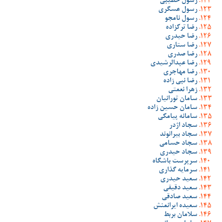
رسول خطیبی
رسول عسگری
رسول نامجو
رضا ترکزاده
رضا حیدری
رضا ستاری
رضا صدری
رضا عبدالرشیدی
رضا مهاجری
رضا نبی زاده
زهرا نعمتی
سامان تورانیان
سامان حسین زاده
سامانه پیامکی
سجاد اژدر
سجاد بیرانوند
سجاد حسامی
سجاد حیدری
سرپرست باشگاه
سرمایه گذاری
سعید حیدری
سعید دقیقی
سعید صادقی
سعیده ایرانمنش
سلامان بربط