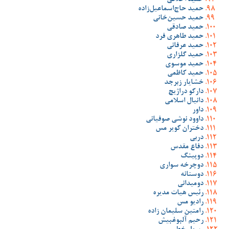
حمید اخلاقی
حمید حاج‌اسماعیل‌زاده
حمید حسین‌خانی
حمید صادقی
حمید طاهری فرد
حمید عرفانی
حمید گلزاری
حمید موسوی
حمید کاظمی
خشایار زبرجد
دارکو دراژیچ
دانیال اسلامی
داور
داوود نوشی صوفیانی
دختران کویر مس
دربی
دفاع مقدس
دوپینگ
دوچرخه سواری
دوستانه
دومیدانی
رئیس هیات مدیره
رادیو مس
رامتین سلیمان زاده
رحیم آلبوغبیش