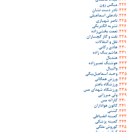
میلاد محمدی
میکس زون
نادر دست نشان
نادعلی اسماعیلی
ناصر شهبازی
نشریه الکتریکی
نعمت بخشی‌زاده
نفت و گاز گچساران
نقل و انتقالات
هادی رکابی
هاشم بیگ زاده
هندبال
هوشنگ نصیرزاده
والیبال
وحید اسماعیل‌بیگی
ورزش همگانی
ورزشگاه باهنر
ورزشگاه شهدای مس
ولی میرزایی
کاراته مس
کانون هواداران
کشتی
کمیته انضباطی
کمیته پزشکی
کوروش ملکی