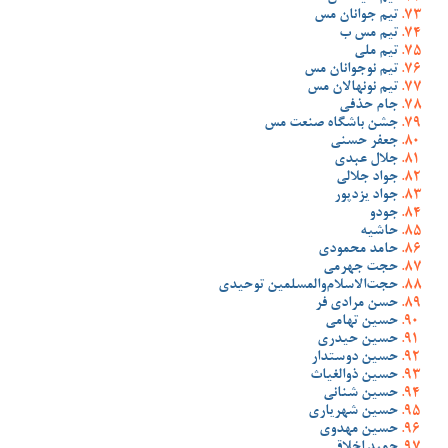
تیم جوانان مس
تیم مس ب
تیم ملی
تیم نوجوانان مس
تیم نونهالان مس
جام حذفی
جشن باشگاه صنعت مس
جعفر حسنی
جلال عبدی
جواد جلالی
جواد یزدپور
جودو
حاشیه
حامد محمودی
حجت جهرمی
حجت‌الاسلام‌والمسلمین توحیدی
حسن مرادی فر
حسین تهامی
حسین حیدری
حسین دوستدار
حسین ذوالغیاث
حسین شنانی
حسین شهریاری
حسین مهدوی