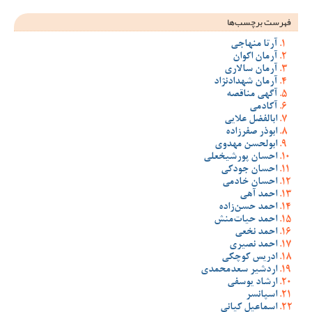
فهرست برچسب‌ها
آرتا منهاجی
آرمان اکوان
آرمان سالاری
آرمان شهدادنژاد
آگهی مناقصه
آکادمی
ابالفضل علایی
ابوذر صفرزاده
ابولحسن مهدوی
احسان پورشیخعلی
احسان جودکی
احسان خادمی
احمد آهی
احمد حسن‌زاده
احمد حیات‌منش
احمد نخعی
احمد نصیری
ادریس کوچکی
اردشیر سعدمحمدی
ارشاد یوسفی
اسپانسر
اسماعیل کیانی