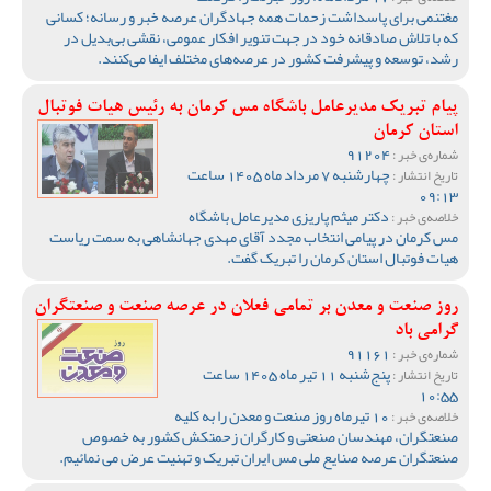
مغتنمی برای پاسداشت زحمات همه جهادگران عرصه خبر و رسانه؛ کسانی
که با تلاش صادقانه خود در جهت تنویر افکار عمومی، نقشی بی‌بدیل در
رشد، توسعه و پیشرفت کشور در عرصه‌های مختلف ایفا می‌کنند.
پیام تبریک مدیرعامل باشگاه مس کرمان به رئیس هیات فوتبال
استان کرمان
91204
شماره‌ی خبر :
چهارشنبه 7 مرداد ماه 1405 ساعت
تاریخ انتشار :
09:13
دکتر میثم پاریزی مدیرعامل باشگاه
خلاصه‌ی خبر :
مس کرمان در پیامی انتخاب مجدد آقای مهدی جهانشاهی به سمت ریاست
هیات فوتبال استان کرمان را تبریک گفت‌.
روز صنعت و معدن بر تمامی فعلان در عرصه صنعت و صنعتگران
گرامی باد
91161
شماره‌ی خبر :
پنج‌شنبه 11 تیر ماه 1405 ساعت
تاریخ انتشار :
10:55
10 تیرماه روز صنعت و معدن را به کلیه
خلاصه‌ی خبر :
صنعتگران، مهندسان صنعتی و کارگران زحمتکش کشور به خصوص
صنعتگران عرصه صنایع ملی مس ایران تبریک و تهنیت عرض می نمائیم.