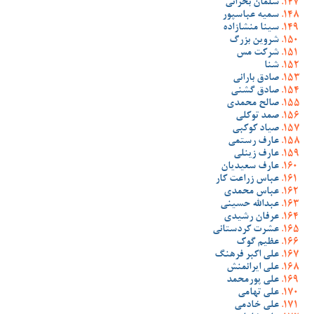
سلمان بحرانی
سمیه عباسپور
سینا منشازاده
شروین بزرگ
شرکت مس
شنا
صادق بارانی
صادق گشنی
صالح محمدی
صمد توکلی
صیاد کوکبی
عارف رستمی
عارف زینلی
عارف سعیدیان
عباس زراعت کار
عباس محمدی
عبدالله حسینی
عرفان رشیدی
عشرت کردستانی
عظیم گوک
علی اکبر فرهنگ
علی ایرانمنش
علی پورمحمد
علی تهامی
علی خادمی