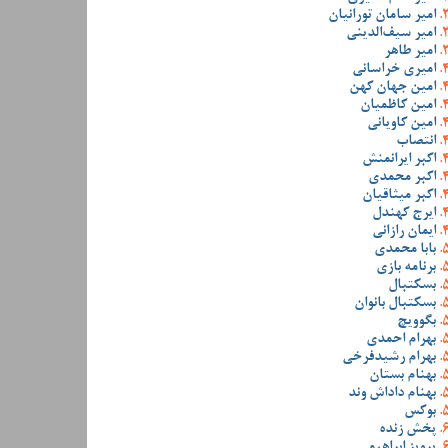
امیر سامان تورانیان
امیر سیف‌الدینی
امیر طاهر
امیری خراسانی
امین جهان کهن
امین کاظمیان
امین کاویانی
انتصاب
اکبر ایرانمنش
اکبر محمدی
اکبر میثاقیان
ایرج کهندل
ایمان رازانی
بابا محمدی
برنامه بازی
بسکتبال
بسکتبال بانوان
بگوویچ
بهرام احمدی
بهرام رشیدفرخی
بهنام بستان
بهنام داداش وند
بوکس
پخش زنده
پرویز ابراهیمی