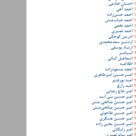
احسان خادمی
احمد آهی
احمد حسن‌زاده
احمد حیات‌منش
احمد نخعی
احمد نصیری
ادریس کوچکی
اردشیر سعدمحمدی
ارشاد یوسفی
اسپانسر
اسماعیل کیانی
اطلاعیه
امجد مسعودزاده
امسرحسین امیرطاهری
امید پورقنبر
امید زارع
امیر حاج رضایی
امیر حسین بنی اسد
امیر حسین صالحی منش
امیر حسین صالحی‌منش
امیر حسین طاحونی
امیر حسین عسگری
امیر حسین یحیی زاده
امیر زلیکانی
امیر سام نصیری