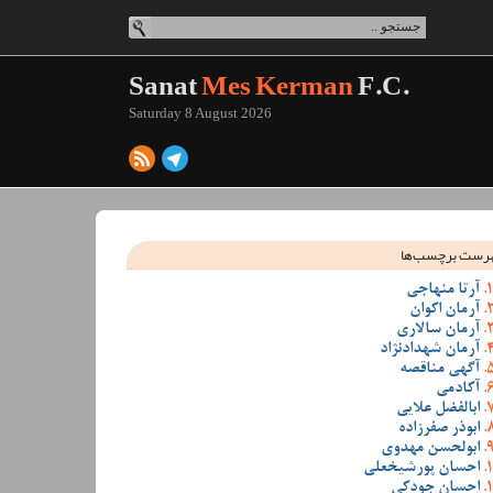
Sanat
Mes Kerman
F.C.
Saturday 8 August 2026
رست برچسب‌ها
آرتا منهاجی
آرمان اکوان
آرمان سالاری
آرمان شهدادنژاد
آگهی مناقصه
آکادمی
ابالفضل علایی
ابوذر صفرزاده
ابولحسن مهدوی
احسان پورشیخعلی
احسان جودکی