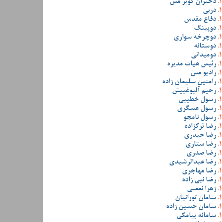
دختران کویر مس
دربی
دفاع مقدس
دوپینگ
دوچرخه سواری
دوستانه
دومیدانی
رئیس هیات مدیره
رادیو مس
رامتین سلیمان زاده
رحیم آلبوغبیش
رسول خطیبی
رسول عسگری
رسول نامجو
رضا ترکزاده
رضا حیدری
رضا ستاری
رضا صدری
رضا عبدالرشیدی
رضا مهاجری
رضا نبی زاده
زهرا نعمتی
سامان تورانیان
سامان حسین زاده
سامانه پیامکی