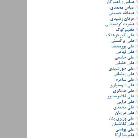
عباس زراعت کار
عباس محمدی
عبدالله حسینی
عرفان رشیدی
عشرت کردستانی
عظیم گوک
علی اکبر فرهنگ
علی ایرانمنش
علی پورمحمد
علی تهامی
علی خادمی
علی خلیلی
علی خورشیدی
علی رمضانی
علی سامره
علی شهسواری
علی عسگری
علی غلامرضاپور
علی قرایی
علی محمدی
علی مرزبان
علی وزیری پناه
علی کفاشیان
علی یونسی
علیرضا آرتا