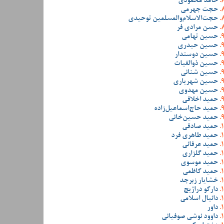
حامد محمودی
حجت جهرمی
حجت‌الاسلام‌والمسلمین توحیدی
حسن مرادی فر
حسین تهامی
حسین حیدری
حسین دوستدار
حسین ذوالغیاث
حسین شنانی
حسین شهریاری
حسین مهدوی
حمید اخلاقی
حمید حاج‌اسماعیل‌زاده
حمید حسین‌خانی
حمید صادقی
حمید طاهری فرد
حمید عرفانی
حمید گلزاری
حمید موسوی
حمید کاظمی
خشایار زبرجد
دارکو دراژیچ
دانیال اسلامی
داور
داوود نوشی صوفیانی