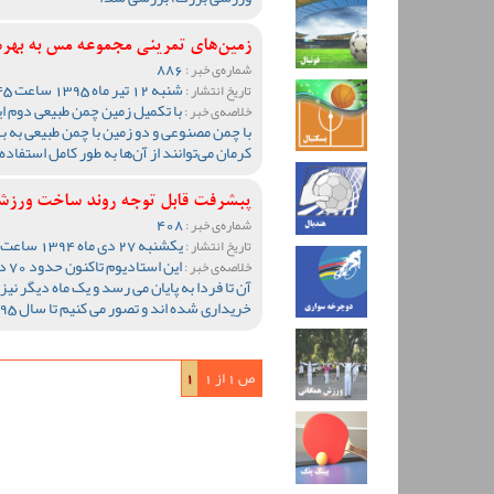
زمین‌های تمرینی مجموعه مس به بهر
886
شماره‌ی خبر :
شنبه 12 تیر ماه 1395 ساعت 10:45
تاریخ انتشار :
با تکمیل زمین چمن طبیعی دوم ا
خلاصه‌ی خبر :
با چمن مصنوعی و دو زمین با چمن طبیعی به به
کرمان می‌توانند از آن‌ها به طور کامل استفاده 
پبشرفت قابل توجه روند ساخت ورز
408
شماره‌ی خبر :
یکشنبه 27 دی ماه 1394 ساعت 12:20
تاریخ انتشار :
ای
خلاصه‌ی خبر :
آن تا فردا به پایان می رسد و یک ماه دیگر ن
خریداری شده اند و تصور می کنیم تا سال 95 به بهره برداری برسد.
ص 1 از 1
1