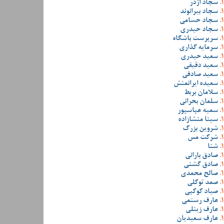
سجاد اژدر
سجاد بیرانوند
سجاد حسامی
سجاد حیدری
سرپرست باشگاه
سرمایه گذاری
سعید حیدری
سعید دقیقی
سعید صادقی
سعیده ایرانمنش
سلامان بربط
سلمان بحرانی
سمیه عباسپور
سینا منشازاده
شروین بزرگ
شرکت مس
شنا
صادق بارانی
صادق گشنی
صالح محمدی
صمد توکلی
صیاد کوکبی
عارف رستمی
عارف زینلی
عارف سعیدیان