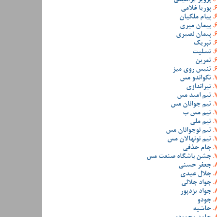
پوریا غلامی
پیام ملکیان
پیمان میری
پیمان نصیری
تبریک
تسلیت
تمرین
تنیس روی میز
تکواندو مس
تیراندازی
تیم امید مس
تیم جوانان مس
تیم مس ب
تیم ملی
تیم نوجوانان مس
تیم نونهالان مس
جام حذفی
جشن باشگاه صنعت مس
جعفر حسنی
جلال عبدی
جواد جلالی
جواد یزدپور
جودو
حاشیه