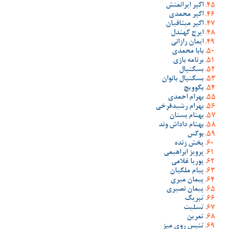
اکبر ایرانمنش
اکبر محمدی
اکبر میثاقیان
ایرج کهندل
ایمان رازانی
بابا محمدی
برنامه بازی
بسکتبال
بسکتبال بانوان
بگوویچ
بهرام احمدی
بهرام رشیدفرخی
بهنام بستان
بهنام داداش وند
بوکس
پخش زنده
پرویز ابراهیمی
پوریا غلامی
پیام ملکیان
پیمان میری
پیمان نصیری
تبریک
تسلیت
تمرین
تنیس روی میز