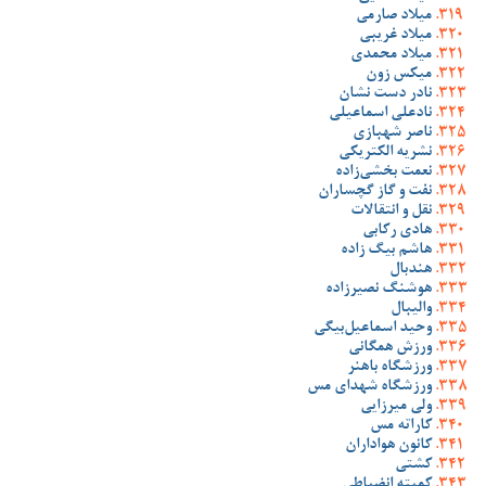
میلاد صارمی
میلاد غریبی
میلاد محمدی
میکس زون
نادر دست نشان
نادعلی اسماعیلی
ناصر شهبازی
نشریه الکتریکی
نعمت بخشی‌زاده
نفت و گاز گچساران
نقل و انتقالات
هادی رکابی
هاشم بیگ زاده
هندبال
هوشنگ نصیرزاده
والیبال
وحید اسماعیل‌بیگی
ورزش همگانی
ورزشگاه باهنر
ورزشگاه شهدای مس
ولی میرزایی
کاراته مس
کانون هواداران
کشتی
کمیته انضباطی