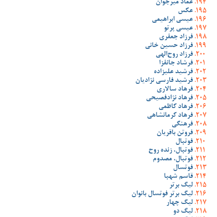
عماد میرجوان
عکس
عیسی ابراهیمی
عیسی پرتو
فرزاد جعفری
فرزاد حسین خانی
فرزاد روح‌الهی
فرشاد جانفزا
فرشید علیزاده
فرشید فارسی نژادیان
فرهاد سالاری
فرهاد نژادفصیحی
فرهاد کاظمی
فرهاد کرمانشاهی
فرهنگی
فروتن باقریان
فوتبال
فوتبال، زنده روح
فوتبال، مصدوم
فوتسال
قاسم شهبا
لیگ برتر
لیگ برتر فوتسال بانوان
لیگ چهار
لیگ دو