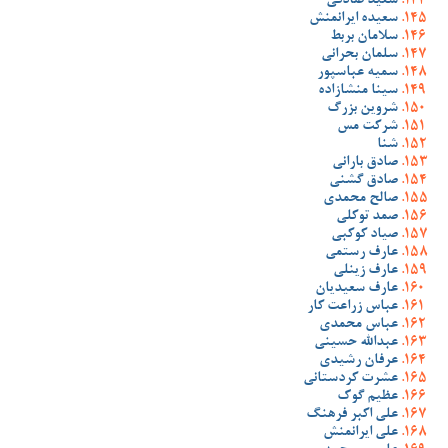
سعید صادقی
سعیده ایرانمنش
سلامان بربط
سلمان بحرانی
سمیه عباسپور
سینا منشازاده
شروین بزرگ
شرکت مس
شنا
صادق بارانی
صادق گشنی
صالح محمدی
صمد توکلی
صیاد کوکبی
عارف رستمی
عارف زینلی
عارف سعیدیان
عباس زراعت کار
عباس محمدی
عبدالله حسینی
عرفان رشیدی
عشرت کردستانی
عظیم گوک
علی اکبر فرهنگ
علی ایرانمنش