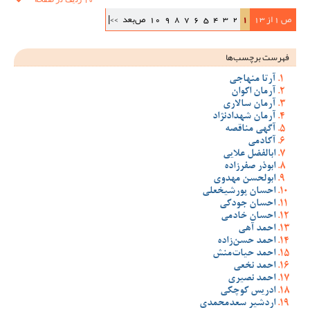
ص 1 از 13
1
2
3
4
5
6
7
8
9
10
ص‌بعد
>>|
فهرست برچسب‌ها
آرتا منهاجی
آرمان اکوان
آرمان سالاری
آرمان شهدادنژاد
آگهی مناقصه
آکادمی
ابالفضل علایی
ابوذر صفرزاده
ابولحسن مهدوی
احسان پورشیخعلی
احسان جودکی
احسان خادمی
احمد آهی
احمد حسن‌زاده
احمد حیات‌منش
احمد نخعی
احمد نصیری
ادریس کوچکی
اردشیر سعدمحمدی