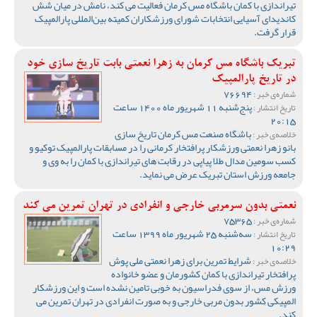
تیراندازی با کمان باشگاه مس کرمان فعالیت می کند، نامش در میان شش
کاندیدای آسیایی انتخابات شورای ورزشکاران کمیته بین‌المللی پارالمپیک
قرار گرفت.
تبریک باشگاه مس کرمان به زهرا نعمتی بابت تاریخ سازی خود
در تاریخ پارالمپیک
76694
شماره‌ی خبر :
پنج‌شنبه 11 شهریور ماه 1400 ساعت
تاریخ انتشار :
20:15
باشگاه صنعت مس کرمان تاریخ سازی
خلاصه‌ی خبر :
بانو زهرا نعمتی ورزشکار پرافتخار کرمانی را در مسابقات پارالمپیک توکیو و
کسب سومین مدال طلا پیاپی در رقابت های تیراندازی با کمان را به وی و
جامعه ورزش استان تبریک عرض می نماید.
نعمتی بدون سرمربی خارجی و انفرادی در تهران تمرین می کند
75365
شماره‌ی خبر :
سه‌شنبه 25 شهریور ماه 1399 ساعت
تاریخ انتشار :
10:29
شرایط تمرین برای زهرا نعمتی ملی پوش
خلاصه‌ی خبر :
پرافتخار تیراندازی با کمان کشورمان و عضو خانواده
ورزش مس، از سوی فدراسیون به خوبی تامین نشده است و این ورزشکار
المپیکی کشور بدون مربی خارجی و به صورت انفرادی در تهران تمرین می
کند.