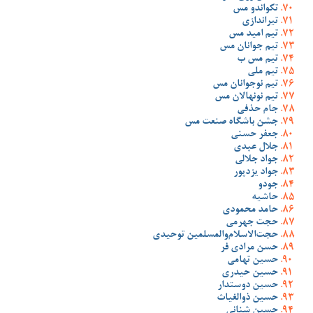
تکواندو مس
تیراندازی
تیم امید مس
تیم جوانان مس
تیم مس ب
تیم ملی
تیم نوجوانان مس
تیم نونهالان مس
جام حذفی
جشن باشگاه صنعت مس
جعفر حسنی
جلال عبدی
جواد جلالی
جواد یزدپور
جودو
حاشیه
حامد محمودی
حجت جهرمی
حجت‌الاسلام‌والمسلمین توحیدی
حسن مرادی فر
حسین تهامی
حسین حیدری
حسین دوستدار
حسین ذوالغیاث
حسین شنانی