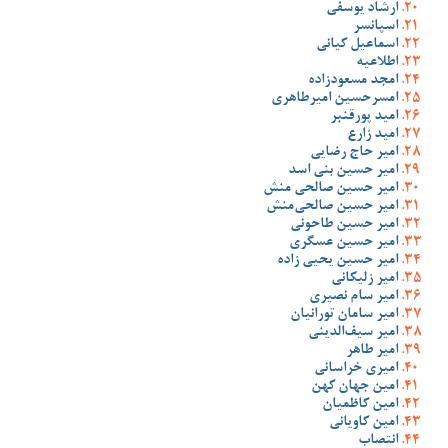
ارشاد یوسفی
اسپانسر
اسماعیل کیانی
اطلاعیه
امجد مسعودزاده
امسرحسین امیرطاهری
امید پورقنبر
امید زارع
امیر حاج رضایی
امیر حسین بنی اسد
امیر حسین صالحی منش
امیر حسین صالحی‌منش
امیر حسین طاحونی
امیر حسین عسگری
امیر حسین یحیی زاده
امیر زلیکانی
امیر سام نصیری
امیر سامان تورانیان
امیر سیف‌الدینی
امیر طاهر
امیری خراسانی
امین جهان کهن
امین کاظمیان
امین کاویانی
انتصاب