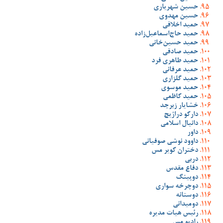
حسین شهریاری
حسین مهدوی
حمید اخلاقی
حمید حاج‌اسماعیل‌زاده
حمید حسین‌خانی
حمید صادقی
حمید طاهری فرد
حمید عرفانی
حمید گلزاری
حمید موسوی
حمید کاظمی
خشایار زبرجد
دارکو دراژیچ
دانیال اسلامی
داور
داوود نوشی صوفیانی
دختران کویر مس
دربی
دفاع مقدس
دوپینگ
دوچرخه سواری
دوستانه
دومیدانی
رئیس هیات مدیره
رادیو مس