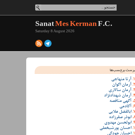
Sanat
Mes Kerman
F.C.
Saturday 8 August 2026
رست برچسب‌ها
آرتا منهاجی
آرمان اکوان
آرمان سالاری
آرمان شهدادنژاد
آگهی مناقصه
آکادمی
ابالفضل علایی
ابوذر صفرزاده
ابولحسن مهدوی
احسان پورشیخعلی
احسان جودکی