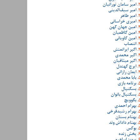
امیر سامان تورانیان
امیر سیف‌الدینی
امیر طاهر
امیری خراسانی
امین جهان کهن
امین کاظمیان
امین کاویانی
انتصاب
اکبر ایرانمنش
اکبر محمدی
اکبر میثاقیان
ایرج کهندل
ایمان رازانی
بابا محمدی
برنامه بازی
بسکتبال
بسکتبال بانوان
بگوویچ
بهرام احمدی
بهرام رشیدفرخی
بهنام بستان
بهنام داداش وند
بوکس
پخش زنده
پرویز ابراهیمی