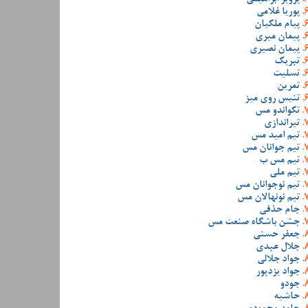
پوریا غلامی
پیام ملکیان
پیمان میری
پیمان نصیری
تبریک
تسلیت
تمرین
تنیس روی میز
تکواندو مس
تیراندازی
تیم امید مس
تیم جوانان مس
تیم مس ب
تیم ملی
تیم نوجوانان مس
تیم نونهالان مس
جام حذفی
جشن باشگاه صنعت مس
جعفر حسنی
جلال عبدی
جواد جلالی
جواد یزدپور
جودو
حاشیه