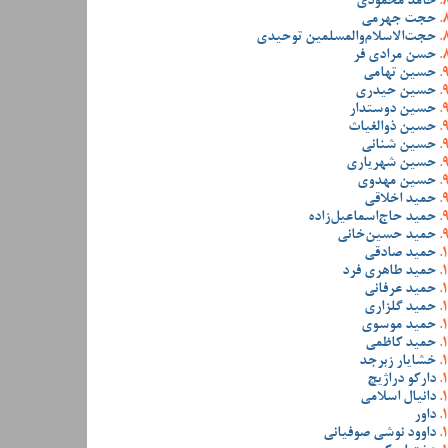
حامد محمودی
حجت جهرمی
حجت‌الاسلام‌والمسلمین توحیدی
حسن مرادی فر
حسین تهامی
حسین حیدری
حسین دوستدار
حسین ذوالغیاث
حسین شنانی
حسین شهریاری
حسین مهدوی
حمید اخلاقی
حمید حاج‌اسماعیل‌زاده
حمید حسین‌خانی
حمید صادقی
حمید طاهری فرد
حمید عرفانی
حمید گلزاری
حمید موسوی
حمید کاظمی
خشایار زبرجد
دارکو دراژیچ
دانیال اسلامی
داور
داوود نوشی صوفیانی