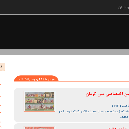
اداران
فه
مجموعا 691 ردیف یافت شد
مین اختصاصی مس کرمان
تیم فوتبال مس کرمان پس از گذشت نزدیک به 2 سال مجددا تمرینات خود را در
 دهد.