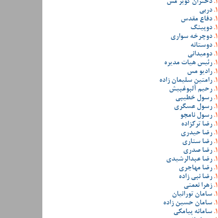
دختران کویر مس
دربی
دفاع مقدس
دوپینگ
دوچرخه سواری
دوستانه
دومیدانی
رئیس هیات مدیره
رادیو مس
رامتین سلیمان زاده
رحیم آلبوغبیش
رسول خطیبی
رسول عسگری
رسول نامجو
رضا ترکزاده
رضا حیدری
رضا ستاری
رضا صدری
رضا عبدالرشیدی
رضا مهاجری
رضا نبی زاده
زهرا نعمتی
سامان تورانیان
سامان حسین زاده
سامانه پیامکی