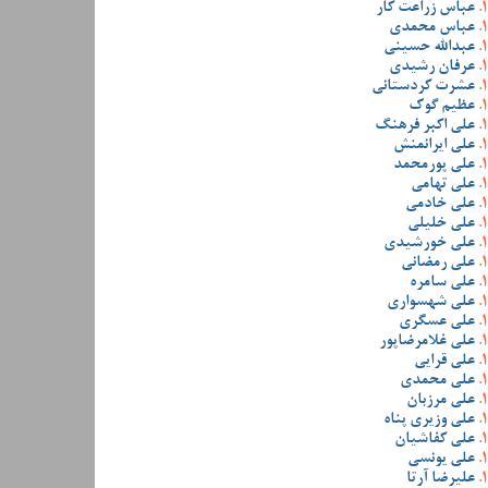
عباس زراعت کار
عباس محمدی
عبدالله حسینی
عرفان رشیدی
عشرت کردستانی
عظیم گوک
علی اکبر فرهنگ
علی ایرانمنش
علی پورمحمد
علی تهامی
علی خادمی
علی خلیلی
علی خورشیدی
علی رمضانی
علی سامره
علی شهسواری
علی عسگری
علی غلامرضاپور
علی قرایی
علی محمدی
علی مرزبان
علی وزیری پناه
علی کفاشیان
علی یونسی
علیرضا آرتا