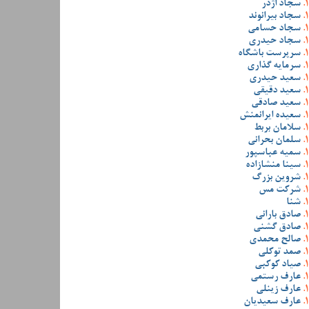
سجاد اژدر
سجاد بیرانوند
سجاد حسامی
سجاد حیدری
سرپرست باشگاه
سرمایه گذاری
سعید حیدری
سعید دقیقی
سعید صادقی
سعیده ایرانمنش
سلامان بربط
سلمان بحرانی
سمیه عباسپور
سینا منشازاده
شروین بزرگ
شرکت مس
شنا
صادق بارانی
صادق گشنی
صالح محمدی
صمد توکلی
صیاد کوکبی
عارف رستمی
عارف زینلی
عارف سعیدیان