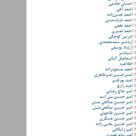
احسان خادمی
احمد آهی
احمد حسن‌زاده
احمد حیات‌منش
احمد نخعی
احمد نصیری
ادریس کوچکی
اردشیر سعدمحمدی
ارشاد یوسفی
اسپانسر
اسماعیل کیانی
اطلاعیه
امجد مسعودزاده
امسرحسین امیرطاهری
امید پورقنبر
امید زارع
امیر حاج رضایی
امیر حسین بنی اسد
امیر حسین صالحی منش
امیر حسین صالحی‌منش
امیر حسین طاحونی
امیر حسین عسگری
امیر حسین یحیی زاده
امیر زلیکانی
امیر سام نصیری