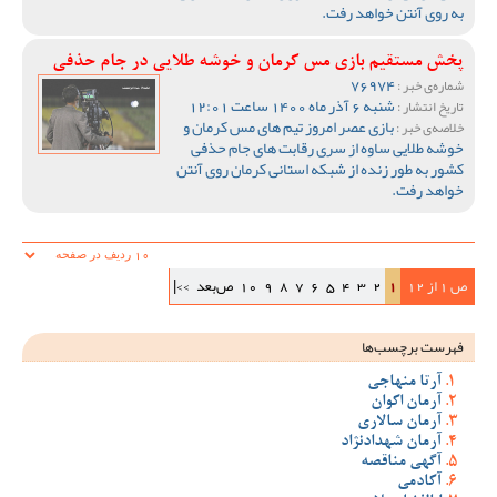
به روی آنتن خواهد رفت.
پخش مستقیم بازی مس کرمان و خوشه طلایی در جام حذفی
76974
شماره‌ی خبر :
شنبه 6 آذر ماه 1400 ساعت 12:01
تاریخ انتشار :
بازی عصر امروز تیم های مس کرمان و
خلاصه‌ی خبر :
خوشه طلایی ساوه از سری رقابت های جام حذفی
کشور به طور زنده از شبکه استانی کرمان روی آنتن
خواهد رفت.
ص 1 از 12
1
2
3
4
5
6
7
8
9
10
ص‌بعد
>>|
فهرست برچسب‌ها
آرتا منهاجی
آرمان اکوان
آرمان سالاری
آرمان شهدادنژاد
آگهی مناقصه
آکادمی