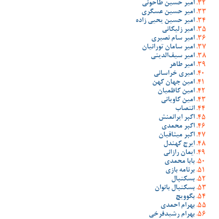
امیر حسین طاحونی
امیر حسین عسگری
امیر حسین یحیی زاده
امیر زلیکانی
امیر سام نصیری
امیر سامان تورانیان
امیر سیف‌الدینی
امیر طاهر
امیری خراسانی
امین جهان کهن
امین کاظمیان
امین کاویانی
انتصاب
اکبر ایرانمنش
اکبر محمدی
اکبر میثاقیان
ایرج کهندل
ایمان رازانی
بابا محمدی
برنامه بازی
بسکتبال
بسکتبال بانوان
بگوویچ
بهرام احمدی
بهرام رشیدفرخی