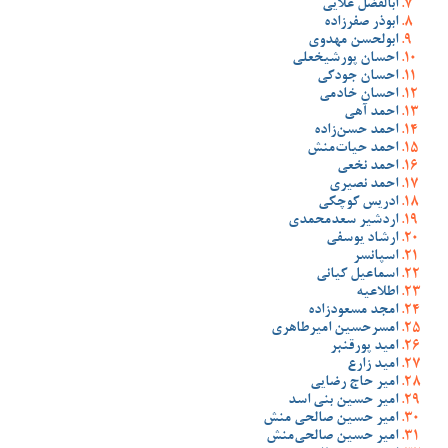
ابالفضل علایی
ابوذر صفرزاده
ابولحسن مهدوی
احسان پورشیخعلی
احسان جودکی
احسان خادمی
احمد آهی
احمد حسن‌زاده
احمد حیات‌منش
احمد نخعی
احمد نصیری
ادریس کوچکی
اردشیر سعدمحمدی
ارشاد یوسفی
اسپانسر
اسماعیل کیانی
اطلاعیه
امجد مسعودزاده
امسرحسین امیرطاهری
امید پورقنبر
امید زارع
امیر حاج رضایی
امیر حسین بنی اسد
امیر حسین صالحی منش
امیر حسین صالحی‌منش