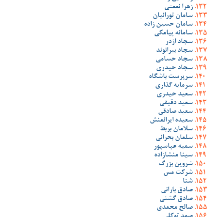
زهرا نعمتی
سامان تورانیان
سامان حسین زاده
سامانه پیامکی
سجاد اژدر
سجاد بیرانوند
سجاد حسامی
سجاد حیدری
سرپرست باشگاه
سرمایه گذاری
سعید حیدری
سعید دقیقی
سعید صادقی
سعیده ایرانمنش
سلامان بربط
سلمان بحرانی
سمیه عباسپور
سینا منشازاده
شروین بزرگ
شرکت مس
شنا
صادق بارانی
صادق گشنی
صالح محمدی
صمد توکلی