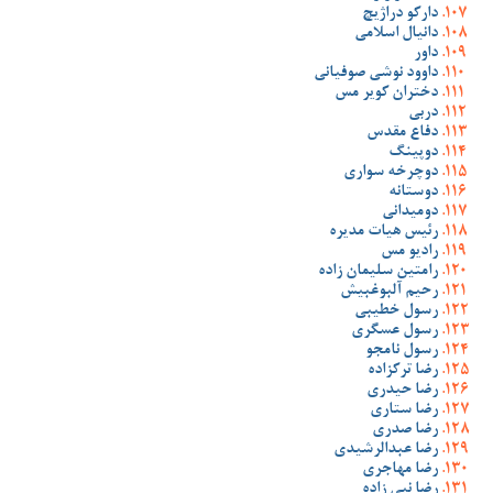
دارکو دراژیچ
دانیال اسلامی
داور
داوود نوشی صوفیانی
دختران کویر مس
دربی
دفاع مقدس
دوپینگ
دوچرخه سواری
دوستانه
دومیدانی
رئیس هیات مدیره
رادیو مس
رامتین سلیمان زاده
رحیم آلبوغبیش
رسول خطیبی
رسول عسگری
رسول نامجو
رضا ترکزاده
رضا حیدری
رضا ستاری
رضا صدری
رضا عبدالرشیدی
رضا مهاجری
رضا نبی زاده