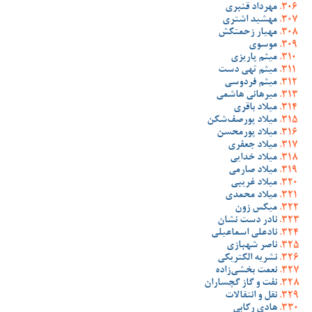
مهرداد قنبری
مهشید اشتری
مهیار زحمتکش
موسوی
میثم پاریزی
میثم تهی دست
میثم فردوسی
میرهانی هاشمی
میلاد باقری
میلاد پورصف‌شکن
میلاد پورمحسن
میلاد جعفری
میلاد خدایی
میلاد صارمی
میلاد غریبی
میلاد محمدی
میکس زون
نادر دست نشان
نادعلی اسماعیلی
ناصر شهبازی
نشریه الکتریکی
نعمت بخشی‌زاده
نفت و گاز گچساران
نقل و انتقالات
هادی رکابی