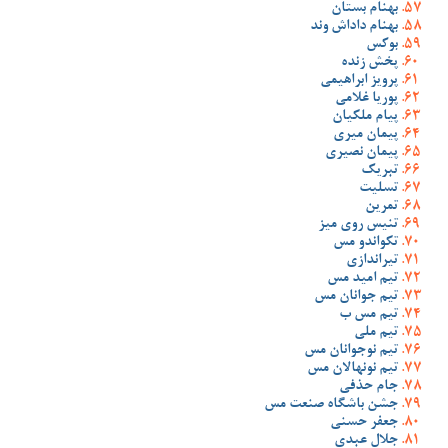
بهنام بستان
بهنام داداش وند
بوکس
پخش زنده
پرویز ابراهیمی
پوریا غلامی
پیام ملکیان
پیمان میری
پیمان نصیری
تبریک
تسلیت
تمرین
تنیس روی میز
تکواندو مس
تیراندازی
تیم امید مس
تیم جوانان مس
تیم مس ب
تیم ملی
تیم نوجوانان مس
تیم نونهالان مس
جام حذفی
جشن باشگاه صنعت مس
جعفر حسنی
جلال عبدی