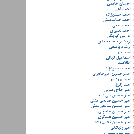
احسان خادمی
احمد آهی
احمد حسن‌زاده
احمد حیات‌منش
احمد نخعی
احمد نصیری
ادریس کوچکی
اردشیر سعدمحمدی
ارشاد یوسفی
اسپانسر
اسماعیل کیانی
اطلاعیه
امجد مسعودزاده
امسرحسین امیرطاهری
امید پورقنبر
امید زارع
امیر حاج رضایی
امیر حسین بنی اسد
امیر حسین صالحی منش
امیر حسین صالحی‌منش
امیر حسین طاحونی
امیر حسین عسگری
امیر حسین یحیی زاده
امیر زلیکانی
امیر سام نصیری