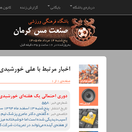
درباره‌ی باشگاه
بایگانی
گزارش زنده
کانون هو
پنج‌شنبه 14 مرداد ماه 1405
به‌روزشده در 16 ساعت و 35 دقیقه قبل
اخبار مرتبط با علی خورشیدی
صفحه‌ی 1 از 1
دوری احتمالی یک هفته‌ای خورشیدی ا
558
شماره‌ی خبر :
پنج‌شنبه 13 اسفند ماه 1394 ساعت 18:27
تاریخ انتشار :
ه گفته‌ی دکتر عامری پزشک تیم 
خلاصه‌ی خبر :
آسیب‌دیدیگی شده است اما خوشبختانه میزان دو
از هفته‌ی آینده می‌تواند در تمرینات شرکت ک