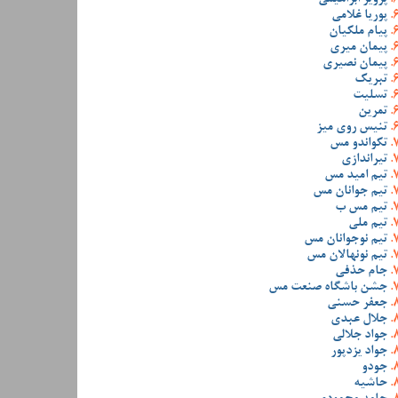
پوریا غلامی
پیام ملکیان
پیمان میری
پیمان نصیری
تبریک
تسلیت
تمرین
تنیس روی میز
تکواندو مس
تیراندازی
تیم امید مس
تیم جوانان مس
تیم مس ب
تیم ملی
تیم نوجوانان مس
تیم نونهالان مس
جام حذفی
جشن باشگاه صنعت مس
جعفر حسنی
جلال عبدی
جواد جلالی
جواد یزدپور
جودو
حاشیه