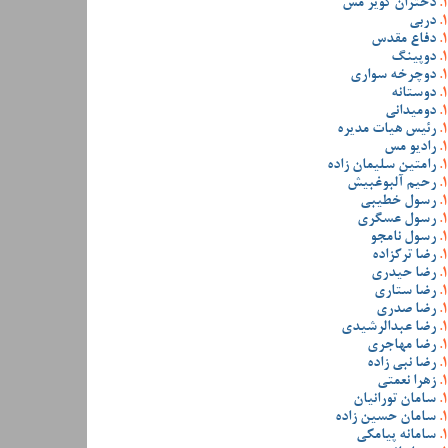
دختران کویر مس
دربی
دفاع مقدس
دوپینگ
دوچرخه سواری
دوستانه
دومیدانی
رئیس هیات مدیره
رادیو مس
رامتین سلیمان زاده
رحیم آلبوغبیش
رسول خطیبی
رسول عسگری
رسول نامجو
رضا ترکزاده
رضا حیدری
رضا ستاری
رضا صدری
رضا عبدالرشیدی
رضا مهاجری
رضا نبی زاده
زهرا نعمتی
سامان تورانیان
سامان حسین زاده
سامانه پیامکی