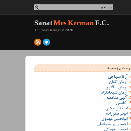
Sanat
Mes Kerman
F.C.
Thursday 6 August 2026
رست برچسب‌ها
آرتا منهاجی
آرمان اکوان
آرمان سالاری
آرمان شهدادنژاد
آگهی مناقصه
آکادمی
ابالفضل علایی
ابوذر صفرزاده
ابولحسن مهدوی
احسان پورشیخعلی
احسان جودکی