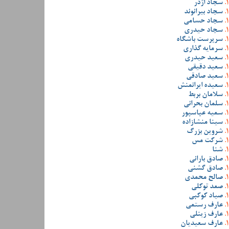
سجاد اژدر
سجاد بیرانوند
سجاد حسامی
سجاد حیدری
سرپرست باشگاه
سرمایه گذاری
سعید حیدری
سعید دقیقی
سعید صادقی
سعیده ایرانمنش
سلامان بربط
سلمان بحرانی
سمیه عباسپور
سینا منشازاده
شروین بزرگ
شرکت مس
شنا
صادق بارانی
صادق گشنی
صالح محمدی
صمد توکلی
صیاد کوکبی
عارف رستمی
عارف زینلی
عارف سعیدیان