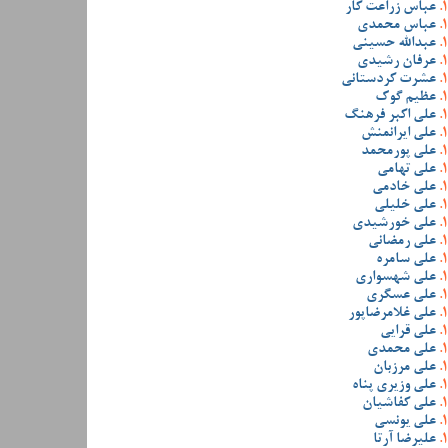
عباس زراعت کار
عباس محمدی
عبدالله حسینی
عرفان رشیدی
عشرت کردستانی
عظیم گوک
علی اکبر فرهنگ
علی ایرانمنش
علی پورمحمد
علی تهامی
علی خادمی
علی خلیلی
علی خورشیدی
علی رمضانی
علی سامره
علی شهسواری
علی عسگری
علی غلامرضاپور
علی قرایی
علی محمدی
علی مرزبان
علی وزیری پناه
علی کفاشیان
علی یونسی
علیرضا آرتا