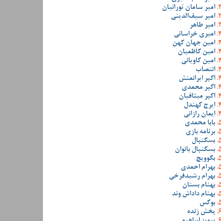
امیر سامان تورانیان
امیر سیف‌الدینی
امیر طاهر
امیری خراسانی
امین جهان کهن
امین کاظمیان
امین کاویانی
انتصاب
اکبر ایرانمنش
اکبر محمدی
اکبر میثاقیان
ایرج کهندل
ایمان رازانی
بابا محمدی
برنامه بازی
بسکتبال
بسکتبال بانوان
بگوویچ
بهرام احمدی
بهرام رشیدفرخی
بهنام بستان
بهنام داداش وند
بوکس
پخش زنده
پرویز ابراهیمی