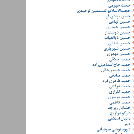
حامد محمودی
حجت جهرمی
حجت‌الاسلام‌والمسلمین توحیدی
حسن مرادی فر
حسین تهامی
حسین حیدری
حسین دوستدار
حسین ذوالغیاث
حسین شنانی
حسین شهریاری
حسین مهدوی
حمید اخلاقی
حمید حاج‌اسماعیل‌زاده
حمید حسین‌خانی
حمید صادقی
حمید طاهری فرد
حمید عرفانی
حمید گلزاری
حمید موسوی
حمید کاظمی
خشایار زبرجد
دارکو دراژیچ
دانیال اسلامی
داور
داوود نوشی صوفیانی