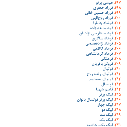
عیسی پرتو
فرزاد جعفری
فرزاد حسین خانی
فرزاد روح‌الهی
فرشاد جانفزا
فرشید علیزاده
فرشید فارسی نژادیان
فرهاد سالاری
فرهاد نژادفصیحی
فرهاد کاظمی
فرهاد کرمانشاهی
فرهنگی
فروتن باقریان
فوتبال
فوتبال، زنده روح
فوتبال، مصدوم
فوتسال
قاسم شهبا
لیگ برتر
لیگ برتر فوتسال بانوان
لیگ چهار
لیگ دو
لیگ سه
لیگ یک
لیگ یک، حاشیه