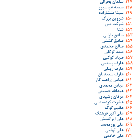
سلمان بحرانی
سمیه عباسپور
سینا منشازاده
شروین بزرگ
شرکت مس
شنا
صادق بارانی
صادق گشنی
صالح محمدی
صمد توکلی
صیاد کوکبی
عارف رستمی
عارف زینلی
عارف سعیدیان
عباس زراعت کار
عباس محمدی
عبدالله حسینی
عرفان رشیدی
عشرت کردستانی
عظیم گوک
علی اکبر فرهنگ
علی ایرانمنش
علی پورمحمد
علی تهامی
علی خادمی