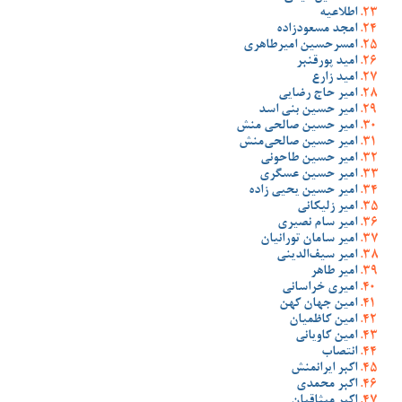
اطلاعیه
امجد مسعودزاده
امسرحسین امیرطاهری
امید پورقنبر
امید زارع
امیر حاج رضایی
امیر حسین بنی اسد
امیر حسین صالحی منش
امیر حسین صالحی‌منش
امیر حسین طاحونی
امیر حسین عسگری
امیر حسین یحیی زاده
امیر زلیکانی
امیر سام نصیری
امیر سامان تورانیان
امیر سیف‌الدینی
امیر طاهر
امیری خراسانی
امین جهان کهن
امین کاظمیان
امین کاویانی
انتصاب
اکبر ایرانمنش
اکبر محمدی
اکبر میثاقیان