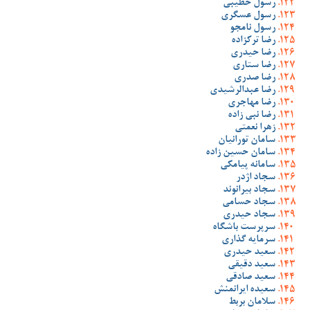
رسول خطیبی
رسول عسگری
رسول نامجو
رضا ترکزاده
رضا حیدری
رضا ستاری
رضا صدری
رضا عبدالرشیدی
رضا مهاجری
رضا نبی زاده
زهرا نعمتی
سامان تورانیان
سامان حسین زاده
سامانه پیامکی
سجاد اژدر
سجاد بیرانوند
سجاد حسامی
سجاد حیدری
سرپرست باشگاه
سرمایه گذاری
سعید حیدری
سعید دقیقی
سعید صادقی
سعیده ایرانمنش
سلامان بربط