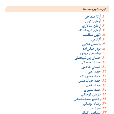
فهرست برچسب‌ها
آرتا منهاجی
آرمان اکوان
آرمان سالاری
آرمان شهدادنژاد
آگهی مناقصه
آکادمی
ابالفضل علایی
ابوذر صفرزاده
ابولحسن مهدوی
احسان پورشیخعلی
احسان جودکی
احسان خادمی
احمد آهی
احمد حسن‌زاده
احمد حیات‌منش
احمد نخعی
احمد نصیری
ادریس کوچکی
اردشیر سعدمحمدی
ارشاد یوسفی
اسپانسر
اسماعیل کیانی