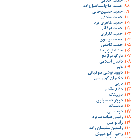
حمید اخلاقی
حمید حاج‌اسماعیل‌زاده
حمید حسین‌خانی
حمید صادقی
حمید طاهری فرد
حمید عرفانی
حمید گلزاری
حمید موسوی
حمید کاظمی
خشایار زبرجد
دارکو دراژیچ
دانیال اسلامی
داور
داوود نوشی صوفیانی
دختران کویر مس
دربی
دفاع مقدس
دوپینگ
دوچرخه سواری
دوستانه
دومیدانی
رئیس هیات مدیره
رادیو مس
رامتین سلیمان زاده
رحیم آلبوغبیش