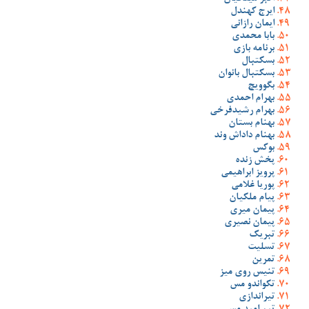
ایرج کهندل
ایمان رازانی
بابا محمدی
برنامه بازی
بسکتبال
بسکتبال بانوان
بگوویچ
بهرام احمدی
بهرام رشیدفرخی
بهنام بستان
بهنام داداش وند
بوکس
پخش زنده
پرویز ابراهیمی
پوریا غلامی
پیام ملکیان
پیمان میری
پیمان نصیری
تبریک
تسلیت
تمرین
تنیس روی میز
تکواندو مس
تیراندازی