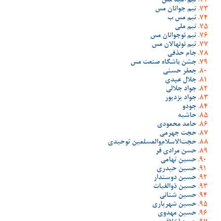
تیم امید مس
تیم جوانان مس
تیم مس ب
تیم ملی
تیم نوجوانان مس
تیم نونهالان مس
جام حذفی
جشن باشگاه صنعت مس
جعفر حسنی
جلال عبدی
جواد جلالی
جواد یزدپور
جودو
حاشیه
حامد محمودی
حجت جهرمی
حجت‌الاسلام‌والمسلمین توحیدی
حسن مرادی فر
حسین تهامی
حسین حیدری
حسین دوستدار
حسین ذوالغیاث
حسین شنانی
حسین شهریاری
حسین مهدوی