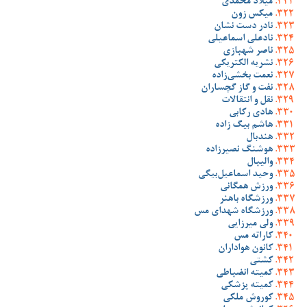
میلاد محمدی
میکس زون
نادر دست نشان
نادعلی اسماعیلی
ناصر شهبازی
نشریه الکتریکی
نعمت بخشی‌زاده
نفت و گاز گچساران
نقل و انتقالات
هادی رکابی
هاشم بیگ زاده
هندبال
هوشنگ نصیرزاده
والیبال
وحید اسماعیل‌بیگی
ورزش همگانی
ورزشگاه باهنر
ورزشگاه شهدای مس
ولی میرزایی
کاراته مس
کانون هواداران
کشتی
کمیته انضباطی
کمیته پزشکی
کوروش ملکی