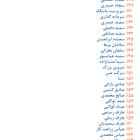
سجاد حسامی
سجاد حیدری
سرپرست باشگاه
سرمایه گذاری
سعید حیدری
سعید دقیقی
سعید صادقی
سعیده ایرانمنش
سلامان بربط
سلمان بحرانی
سمیه عباسپور
سینا منشازاده
شروین بزرگ
شرکت مس
شنا
صادق بارانی
صادق گشنی
صالح محمدی
صمد توکلی
صیاد کوکبی
عارف رستمی
عارف زینلی
عارف سعیدیان
عباس زراعت کار
عباس محمدی