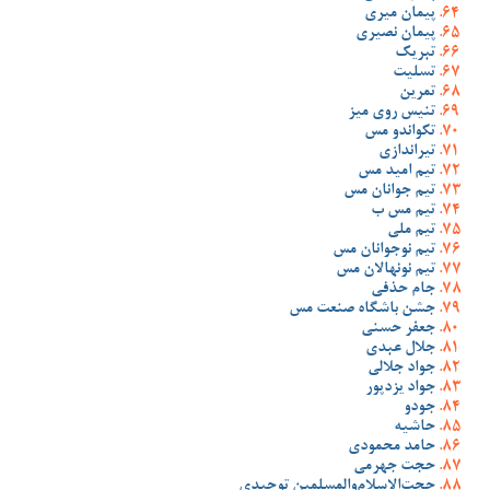
پیمان میری
پیمان نصیری
تبریک
تسلیت
تمرین
تنیس روی میز
تکواندو مس
تیراندازی
تیم امید مس
تیم جوانان مس
تیم مس ب
تیم ملی
تیم نوجوانان مس
تیم نونهالان مس
جام حذفی
جشن باشگاه صنعت مس
جعفر حسنی
جلال عبدی
جواد جلالی
جواد یزدپور
جودو
حاشیه
حامد محمودی
حجت جهرمی
حجت‌الاسلام‌والمسلمین توحیدی