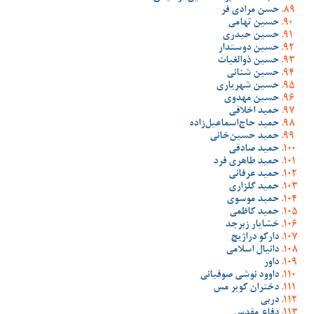
حسن مرادی فر
حسین تهامی
حسین حیدری
حسین دوستدار
حسین ذوالغیاث
حسین شنانی
حسین شهریاری
حسین مهدوی
حمید اخلاقی
حمید حاج‌اسماعیل‌زاده
حمید حسین‌خانی
حمید صادقی
حمید طاهری فرد
حمید عرفانی
حمید گلزاری
حمید موسوی
حمید کاظمی
خشایار زبرجد
دارکو دراژیچ
دانیال اسلامی
داور
داوود نوشی صوفیانی
دختران کویر مس
دربی
دفاع مقدس