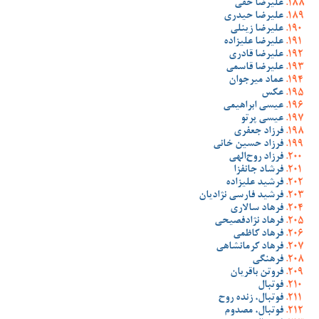
علیرضا حقی
علیرضا حیدری
علیرضا زینلی
علیرضا علیزاده
علیرضا قادری
علیرضا قاسمی
عماد میرجوان
عکس
عیسی ابراهیمی
عیسی پرتو
فرزاد جعفری
فرزاد حسین خانی
فرزاد روح‌الهی
فرشاد جانفزا
فرشید علیزاده
فرشید فارسی نژادیان
فرهاد سالاری
فرهاد نژادفصیحی
فرهاد کاظمی
فرهاد کرمانشاهی
فرهنگی
فروتن باقریان
فوتبال
فوتبال، زنده روح
فوتبال، مصدوم