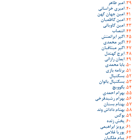
امیر طاهر
امیری خراسانی
امین جهان کهن
امین کاظمیان
امین کاویانی
انتصاب
اکبر ایرانمنش
اکبر محمدی
اکبر میثاقیان
ایرج کهندل
ایمان رازانی
بابا محمدی
برنامه بازی
بسکتبال
بسکتبال بانوان
بگوویچ
بهرام احمدی
بهرام رشیدفرخی
بهنام بستان
بهنام داداش وند
بوکس
پخش زنده
پرویز ابراهیمی
پوریا غلامی
پیام ملکیان