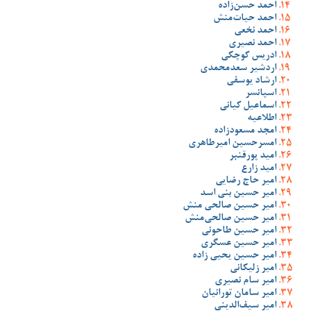
احمد حسن‌زاده
احمد حیات‌منش
احمد نخعی
احمد نصیری
ادریس کوچکی
اردشیر سعدمحمدی
ارشاد یوسفی
اسپانسر
اسماعیل کیانی
اطلاعیه
امجد مسعودزاده
امسرحسین امیرطاهری
امید پورقنبر
امید زارع
امیر حاج رضایی
امیر حسین بنی اسد
امیر حسین صالحی منش
امیر حسین صالحی‌منش
امیر حسین طاحونی
امیر حسین عسگری
امیر حسین یحیی زاده
امیر زلیکانی
امیر سام نصیری
امیر سامان تورانیان
امیر سیف‌الدینی