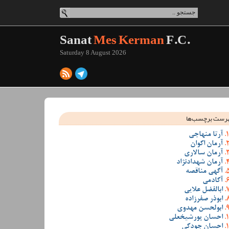
Sanat
Mes Kerman
F.C.
Saturday 8 August 2026
رست برچسب‌ها
آرتا منهاجی
آرمان اکوان
آرمان سالاری
آرمان شهدادنژاد
آگهی مناقصه
آکادمی
ابالفضل علایی
ابوذر صفرزاده
ابولحسن مهدوی
احسان پورشیخعلی
احسان جودکی