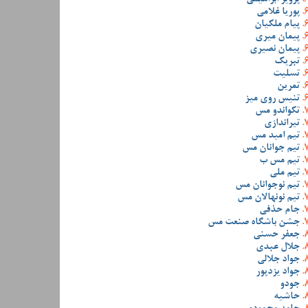
پوریا غلامی
پیام ملکیان
پیمان میری
پیمان نصیری
تبریک
تسلیت
تمرین
تنیس روی میز
تکواندو مس
تیراندازی
تیم امید مس
تیم جوانان مس
تیم مس ب
تیم ملی
تیم نوجوانان مس
تیم نونهالان مس
جام حذفی
جشن باشگاه صنعت مس
جعفر حسنی
جلال عبدی
جواد جلالی
جواد یزدپور
جودو
حاشیه