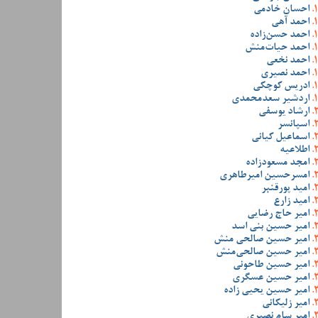
احسان خادمی
احمد آهی
احمد حسن‌زاده
احمد حیات‌منش
احمد نخعی
احمد نصیری
ادریس کوچکی
اردشیر سعدمحمدی
ارشاد یوسفی
اسپانسر
اسماعیل کیانی
اطلاعیه
امجد مسعودزاده
امسرحسین امیرطاهری
امید پورقنبر
امید زارع
امیر حاج رضایی
امیر حسین بنی اسد
امیر حسین صالحی منش
امیر حسین صالحی‌منش
امیر حسین طاحونی
امیر حسین عسگری
امیر حسین یحیی زاده
امیر زلیکانی
امیر سام نصیری