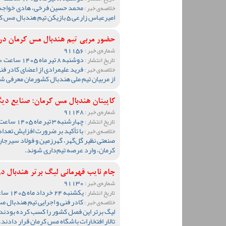
محمد حسین فرخی، هادی خواجه س
خلاصه‌ی خبر :
امیرعباس زارعی 5 بازیکن تیم هندبال مس کرمان به اردوی تیم ملی کشورمان دعوت شدند.
حضور مربی تیم هندبال مس کرمان در 
91156
شماره‌ی خبر :
دوشنبه 8 تیر ماه 1405 ساعت 09:40
تاریخ انتشار :
فرید علیمرادی از اعضای کادر ف
خلاصه‌ی خبر :
از مربیان تیم ملی هندبال کشورمان معرفی ش
کاپیتان هندبال مس کرمان: صنایع دی
91148
شماره‌ی خبر :
چهارشنبه 3 تیر ماه 1405 ساعت 10:57
تاریخ انتشار :
با تأکید بر ضرورت افزایش تعداد
خلاصه‌ی خبر :
صنعتی نظیر گل‌گهر، گهرزمین و فولاد سیرجا
کرمان، وارد عرصه تیم‌داری شوند.
جام نایب قهرمانی لیگ برتر هندبال در
91130
شماره‌ی خبر :
یکشنبه 24 خرداد ماه 1405 ساعت 23:59
تاریخ انتشار :
کادر فنی و اجرایی تیم هندبال مس
خلاصه‌ی خبر :
لیگ برتر این فصل کشور را کسب کرده بودند، 
تالار افتخارات باشگاه مس کرمان قرار دادند.