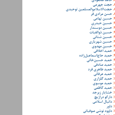
حامد محمودی
حجت جهرمی
حجت‌الاسلام‌والمسلمین توحیدی
حسن مرادی فر
حسین تهامی
حسین حیدری
حسین دوستدار
حسین ذوالغیاث
حسین شنانی
حسین شهریاری
حسین مهدوی
حمید اخلاقی
حمید حاج‌اسماعیل‌زاده
حمید حسین‌خانی
حمید صادقی
حمید طاهری فرد
حمید عرفانی
حمید گلزاری
حمید موسوی
حمید کاظمی
خشایار زبرجد
دارکو دراژیچ
دانیال اسلامی
داور
داوود نوشی صوفیانی