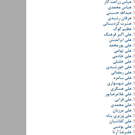
عباس زراعت کار
عباس محمدی
عبدالله حسینی
عرفان رشیدی
عشرت کردستانی
عظیم گوک
علی اکبر فرهنگ
علی ایرانمنش
علی پورمحمد
علی تهامی
علی خادمی
علی خلیلی
علی خورشیدی
علی رمضانی
علی سامره
علی شهسواری
علی عسگری
علی غلامرضاپور
علی قرایی
علی محمدی
علی مرزبان
علی وزیری پناه
علی کفاشیان
علی یونسی
علیرضا آرتا