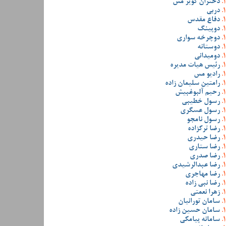
دختران کویر مس
دربی
دفاع مقدس
دوپینگ
دوچرخه سواری
دوستانه
دومیدانی
رئیس هیات مدیره
رادیو مس
رامتین سلیمان زاده
رحیم آلبوغبیش
رسول خطیبی
رسول عسگری
رسول نامجو
رضا ترکزاده
رضا حیدری
رضا ستاری
رضا صدری
رضا عبدالرشیدی
رضا مهاجری
رضا نبی زاده
زهرا نعمتی
سامان تورانیان
سامان حسین زاده
سامانه پیامکی