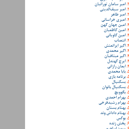
امیر سامان تورانیان
امیر سیف‌الدینی
امیر طاهر
امیری خراسانی
امین جهان کهن
امین کاظمیان
امین کاویانی
انتصاب
اکبر ایرانمنش
اکبر محمدی
اکبر میثاقیان
ایرج کهندل
ایمان رازانی
بابا محمدی
برنامه بازی
بسکتبال
بسکتبال بانوان
بگوویچ
بهرام احمدی
بهرام رشیدفرخی
بهنام بستان
بهنام داداش وند
بوکس
پخش زنده
پرویز ابراهیمی