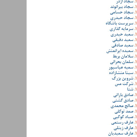
سجاد اژدر
سجاد بیرانوند
سجاد حسامی
سجاد حیدری
سرپرست باشگاه
سرمایه گذاری
سعید حیدری
سعید دقیقی
سعید صادقی
سعیده ایرانمنش
سلامان بربط
سلمان بحرانی
سمیه عباسپور
سینا منشازاده
شروین بزرگ
شرکت مس
شنا
صادق بارانی
صادق گشنی
صالح محمدی
صمد توکلی
صیاد کوکبی
عارف رستمی
عارف زینلی
عارف سعیدیان