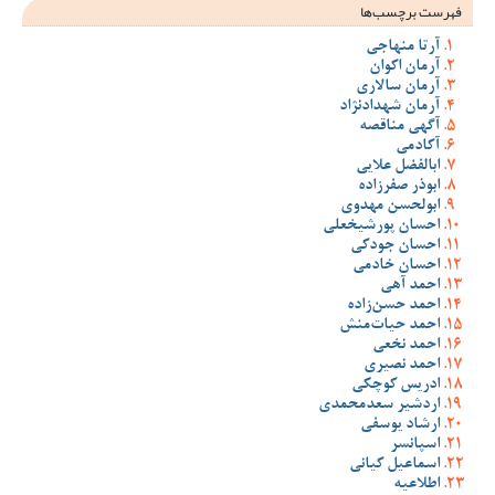
فهرست برچسب‌ها
آرتا منهاجی
آرمان اکوان
آرمان سالاری
آرمان شهدادنژاد
آگهی مناقصه
آکادمی
ابالفضل علایی
ابوذر صفرزاده
ابولحسن مهدوی
احسان پورشیخعلی
احسان جودکی
احسان خادمی
احمد آهی
احمد حسن‌زاده
احمد حیات‌منش
احمد نخعی
احمد نصیری
ادریس کوچکی
اردشیر سعدمحمدی
ارشاد یوسفی
اسپانسر
اسماعیل کیانی
اطلاعیه