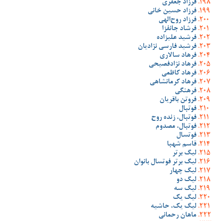
فرزاد جعفری
فرزاد حسین خانی
فرزاد روح‌الهی
فرشاد جانفزا
فرشید علیزاده
فرشید فارسی نژادیان
فرهاد سالاری
فرهاد نژادفصیحی
فرهاد کاظمی
فرهاد کرمانشاهی
فرهنگی
فروتن باقریان
فوتبال
فوتبال، زنده روح
فوتبال، مصدوم
فوتسال
قاسم شهبا
لیگ برتر
لیگ برتر فوتسال بانوان
لیگ چهار
لیگ دو
لیگ سه
لیگ یک
لیگ یک، حاشیه
ماهان رحمانی