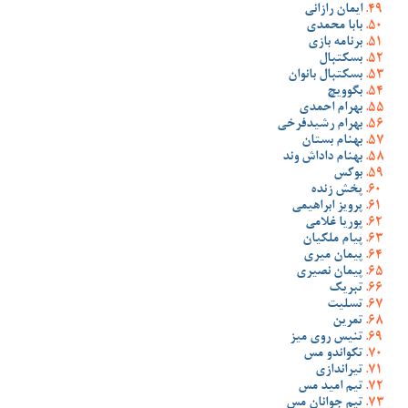
ایمان رازانی
بابا محمدی
برنامه بازی
بسکتبال
بسکتبال بانوان
بگوویچ
بهرام احمدی
بهرام رشیدفرخی
بهنام بستان
بهنام داداش وند
بوکس
پخش زنده
پرویز ابراهیمی
پوریا غلامی
پیام ملکیان
پیمان میری
پیمان نصیری
تبریک
تسلیت
تمرین
تنیس روی میز
تکواندو مس
تیراندازی
تیم امید مس
تیم جوانان مس