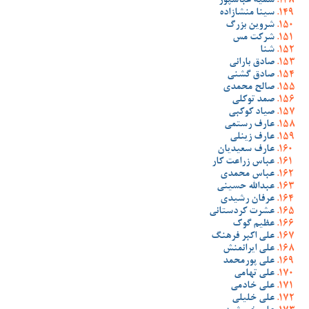
سمیه عباسپور
سینا منشازاده
شروین بزرگ
شرکت مس
شنا
صادق بارانی
صادق گشنی
صالح محمدی
صمد توکلی
صیاد کوکبی
عارف رستمی
عارف زینلی
عارف سعیدیان
عباس زراعت کار
عباس محمدی
عبدالله حسینی
عرفان رشیدی
عشرت کردستانی
عظیم گوک
علی اکبر فرهنگ
علی ایرانمنش
علی پورمحمد
علی تهامی
علی خادمی
علی خلیلی