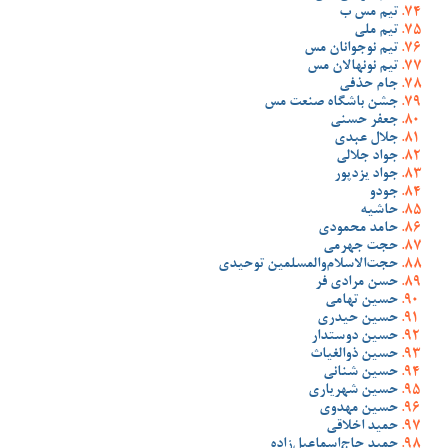
تیم مس ب
تیم ملی
تیم نوجوانان مس
تیم نونهالان مس
جام حذفی
جشن باشگاه صنعت مس
جعفر حسنی
جلال عبدی
جواد جلالی
جواد یزدپور
جودو
حاشیه
حامد محمودی
حجت جهرمی
حجت‌الاسلام‌والمسلمین توحیدی
حسن مرادی فر
حسین تهامی
حسین حیدری
حسین دوستدار
حسین ذوالغیاث
حسین شنانی
حسین شهریاری
حسین مهدوی
حمید اخلاقی
حمید حاج‌اسماعیل‌زاده