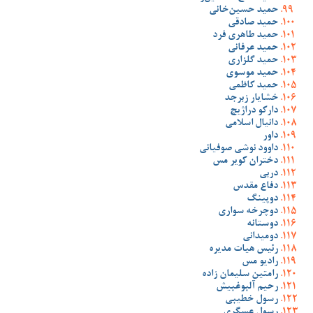
حمید حسین‌خانی
حمید صادقی
حمید طاهری فرد
حمید عرفانی
حمید گلزاری
حمید موسوی
حمید کاظمی
خشایار زبرجد
دارکو دراژیچ
دانیال اسلامی
داور
داوود نوشی صوفیانی
دختران کویر مس
دربی
دفاع مقدس
دوپینگ
دوچرخه سواری
دوستانه
دومیدانی
رئیس هیات مدیره
رادیو مس
رامتین سلیمان زاده
رحیم آلبوغبیش
رسول خطیبی
رسول عسگری