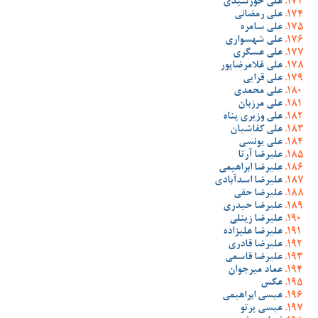
علی خورشیدی
علی رمضانی
علی سامره
علی شهسواری
علی عسگری
علی غلامرضاپور
علی قرایی
علی محمدی
علی مرزبان
علی وزیری پناه
علی کفاشیان
علی یونسی
علیرضا آرتا
علیرضا ابراهیمی
علیرضا اسدآبادی
علیرضا حقی
علیرضا حیدری
علیرضا زینلی
علیرضا علیزاده
علیرضا قادری
علیرضا قاسمی
عماد میرجوان
عکس
عیسی ابراهیمی
عیسی پرتو