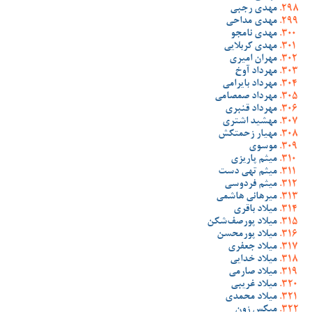
مهدی رجبی
مهدی مداحی
مهدی نامجو
مهدی کربلایی
مهران امیری
مهرداد آوخ
مهرداد بایرامی
مهرداد صمصامی
مهرداد قنبری
مهشید اشتری
مهیار زحمتکش
موسوی
میثم پاریزی
میثم تهی دست
میثم فردوسی
میرهانی هاشمی
میلاد باقری
میلاد پورصف‌شکن
میلاد پورمحسن
میلاد جعفری
میلاد خدایی
میلاد صارمی
میلاد غریبی
میلاد محمدی
میکس زون