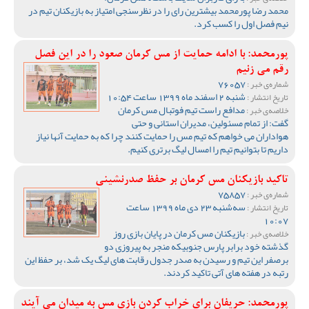
محمد رضا پورمحمد بیشترین رای را در نظرسنجی امتیاز به بازیکنان تیم در
نیم فصل اول را کسب کرد.
پورمحمد: با ادامه حمایت از مس کرمان صعود را در این فصل
رقم می زنیم
76057
شماره‌ی خبر :
شنبه 2 اسفند ماه 1399 ساعت 10:54
تاریخ انتشار :
مدافع راست تیم فوتبال مس کرمان
خلاصه‌ی خبر :
گفت: از تمام مسئولین، مدیران استانی و حتی
هواداران می خواهم که تیم مس را حمایت کنند چرا که به حمایت آنها نیاز
داریم تا بتوانیم تیم را امسال لیگ برتری کنیم.
تاکید بازیکنان مس کرمان بر حفظ صدرنشینی
75857
شماره‌ی خبر :
سه‌شنبه 23 دی ماه 1399 ساعت
تاریخ انتشار :
10:07
بازیکنان مس کرمان در پایان بازی روز
خلاصه‌ی خبر :
گذشته خود برابر پارس جنوبیکه منجر به پیروزی دو
برصفر این تیم و رسیدن به صدر جدول رقابت های لیگ یک شد، بر حفظ این
رتبه در هفته های آتی تاکید کردند.
پورمحمد: حریفان برای خراب کردن بازی مس به میدان می آیند