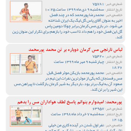
75781
شماره‌ی خبر :
سه‌شنبه 9 دی ماه 1399 ساعت 10:25
تاریخ انتشار :
محمدرضا پورمحمد که در چند فصل
خلاصه‌ی خبر :
اخیر به عنوان آقای پاس گل لیگ یک ایران شناخته
می شود، در بازی مس کرمان برابر چوکا دومین پاس
گل این فصل خود را هم داد تا اسب خود را بازهم برای تکرار این عنوان زین
کند.
لباس نارنجی مس کرمان دوباره بر تن محمد پورمحمد
75420
شماره‌ی خبر :
چهارشنبه 9 مهر ماه 1399 ساعت
تاریخ انتشار :
18:26
محمد پورمحمد بازیکن موثر فصل قبل
خلاصه‌ی خبر :
مس رفسنجان که یکی از موثرترین نفرات این تیم در
صعود آن به لیگ برتر بود، باردیگر به شهر کرمان بازگشت تا پیراهن مس
این شهر را بر تن کند.
پورمحمد: امیدوارم بتوانم پاسخ لطف هواداران مس را بدهم
63957
شماره‌ی خبر :
سه‌شنبه 7 خرداد ماه 1398 ساعت
تاریخ انتشار :
12:15
نفر اول شدن در آینده کاری من خیلی
خلاصه‌ی خبر :
تاثیرگذار است. از هواداران مس تشکر می‌کنم که به