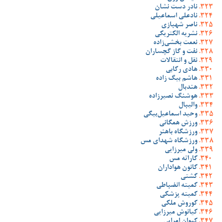
نادر دست نشان
نادعلی اسماعیلی
ناصر شهبازی
نشریه الکتریکی
نعمت بخشی‌زاده
نفت و گاز گچساران
نقل و انتقالات
هادی رکابی
هاشم بیگ زاده
هندبال
هوشنگ نصیرزاده
والیبال
وحید اسماعیل‌بیگی
ورزش همگانی
ورزشگاه باهنر
ورزشگاه شهدای مس
ولی میرزایی
کاراته مس
کانون هواداران
کشتی
کمیته انضباطی
کمیته پزشکی
کوروش ملکی
کیانوش میرزایی
کیوان امرایی