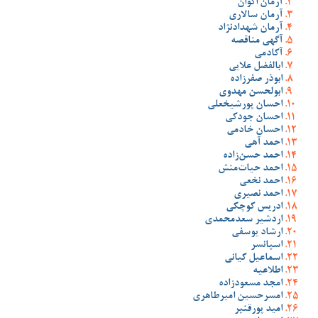
آرمان اکوان
آرمان سالاری
آرمان شهدادنژاد
آگهی مناقصه
آکادمی
ابالفضل علایی
ابوذر صفرزاده
ابولحسن مهدوی
احسان پورشیخعلی
احسان جودکی
احسان خادمی
احمد آهی
احمد حسن‌زاده
احمد حیات‌منش
احمد نخعی
احمد نصیری
ادریس کوچکی
اردشیر سعدمحمدی
ارشاد یوسفی
اسپانسر
اسماعیل کیانی
اطلاعیه
امجد مسعودزاده
امسرحسین امیرطاهری
امید پورقنبر