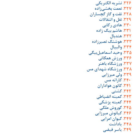
نشریه الکتریکی
نعمت بخشی‌زاده
نفت و گاز گچساران
نقل و انتقالات
هادی رکابی
هاشم بیگ زاده
هندبال
هوشنگ نصیرزاده
والیبال
وحید اسماعیل‌بیگی
ورزش همگانی
ورزشگاه باهنر
ورزشگاه شهدای مس
ولی میرزایی
کاراته مس
کانون هواداران
کشتی
کمیته انضباطی
کمیته پزشکی
کوروش ملکی
کیانوش میرزایی
کیوان امرایی
یاداشت
یاسر فیضی