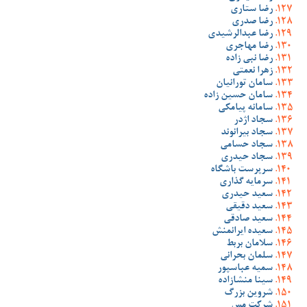
رضا ستاری
رضا صدری
رضا عبدالرشیدی
رضا مهاجری
رضا نبی زاده
زهرا نعمتی
سامان تورانیان
سامان حسین زاده
سامانه پیامکی
سجاد اژدر
سجاد بیرانوند
سجاد حسامی
سجاد حیدری
سرپرست باشگاه
سرمایه گذاری
سعید حیدری
سعید دقیقی
سعید صادقی
سعیده ایرانمنش
سلامان بربط
سلمان بحرانی
سمیه عباسپور
سینا منشازاده
شروین بزرگ
شرکت مس