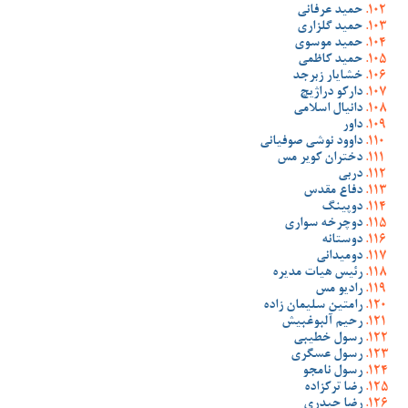
حمید عرفانی
حمید گلزاری
حمید موسوی
حمید کاظمی
خشایار زبرجد
دارکو دراژیچ
دانیال اسلامی
داور
داوود نوشی صوفیانی
دختران کویر مس
دربی
دفاع مقدس
دوپینگ
دوچرخه سواری
دوستانه
دومیدانی
رئیس هیات مدیره
رادیو مس
رامتین سلیمان زاده
رحیم آلبوغبیش
رسول خطیبی
رسول عسگری
رسول نامجو
رضا ترکزاده
رضا حیدری