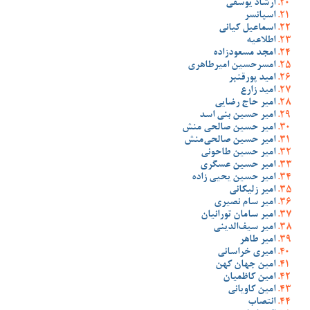
ارشاد یوسفی
اسپانسر
اسماعیل کیانی
اطلاعیه
امجد مسعودزاده
امسرحسین امیرطاهری
امید پورقنبر
امید زارع
امیر حاج رضایی
امیر حسین بنی اسد
امیر حسین صالحی منش
امیر حسین صالحی‌منش
امیر حسین طاحونی
امیر حسین عسگری
امیر حسین یحیی زاده
امیر زلیکانی
امیر سام نصیری
امیر سامان تورانیان
امیر سیف‌الدینی
امیر طاهر
امیری خراسانی
امین جهان کهن
امین کاظمیان
امین کاویانی
انتصاب