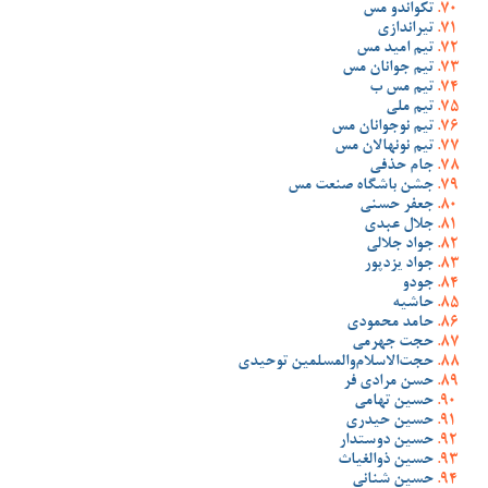
تکواندو مس
تیراندازی
تیم امید مس
تیم جوانان مس
تیم مس ب
تیم ملی
تیم نوجوانان مس
تیم نونهالان مس
جام حذفی
جشن باشگاه صنعت مس
جعفر حسنی
جلال عبدی
جواد جلالی
جواد یزدپور
جودو
حاشیه
حامد محمودی
حجت جهرمی
حجت‌الاسلام‌والمسلمین توحیدی
حسن مرادی فر
حسین تهامی
حسین حیدری
حسین دوستدار
حسین ذوالغیاث
حسین شنانی