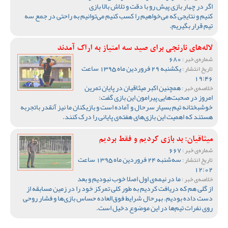
اگر در چهار بازی پیش رو با دقت و تلاش بالا بازی
کنیم و نتایجی که می‌خواهیم را کسب کنیم می‌توانیم به راحتی در جمع سه
تیم قرار بگیریم.
لاله‌های نارنجی برای صید سه امتیاز به اراک آمدند
680
شماره‌ی خبر :
یکشنبه 29 فروردین ماه 1395 ساعت
تاریخ انتشار :
19:46
همچنین اکبر میثاقیان در پایان تمرین
خلاصه‌ی خبر :
امروز در صحبت‌هایی پیرامون این بازی گفت:
خوشبختانه تیم بسیار سرحال و آماده است و بازیکنان ما نیز آنقدر باتجربه
هستند که اهمیت این بازی‌های هفته‌ی پایانی را درک کنند.
میثاقیان: بد بازی کردیم و فقط بردیم
667
شماره‌ی خبر :
سه‌شنبه 24 فروردین ماه 1395 ساعت
تاریخ انتشار :
12:02
ما در نیمه‌ی اول اصلا خوب نبودیم و بعد
خلاصه‌ی خبر :
از گلی هم که دریافت کردیم به طور کلی تمرکز خود را در زمین مسابقه از
دست داده بودیم. بهرحال شرایط فوق‌العاده حساس بازی‌ها و فشار روحی
روی نفرات تیم‌ها در این موضوع دخیل است.