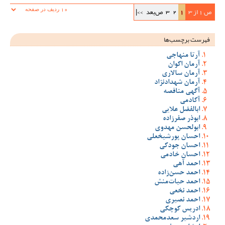
ص 1 از 3
1
2
3
ص‌بعد
>>|
فهرست برچسب‌ها
آرتا منهاجی
آرمان اکوان
آرمان سالاری
آرمان شهدادنژاد
آگهی مناقصه
آکادمی
ابالفضل علایی
ابوذر صفرزاده
ابولحسن مهدوی
احسان پورشیخعلی
احسان جودکی
احسان خادمی
احمد آهی
احمد حسن‌زاده
احمد حیات‌منش
احمد نخعی
احمد نصیری
ادریس کوچکی
اردشیر سعدمحمدی