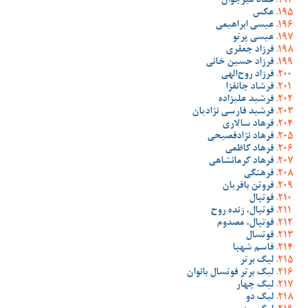
عماد میرجوان
عکس
عیسی ابراهیمی
عیسی پرتو
فرزاد جعفری
فرزاد حسین خانی
فرزاد روح‌الهی
فرشاد جانفزا
فرشید علیزاده
فرشید فارسی نژادیان
فرهاد سالاری
فرهاد نژادفصیحی
فرهاد کاظمی
فرهاد کرمانشاهی
فرهنگی
فروتن باقریان
فوتبال
فوتبال، زنده روح
فوتبال، مصدوم
فوتسال
قاسم شهبا
لیگ برتر
لیگ برتر فوتسال بانوان
لیگ چهار
لیگ دو