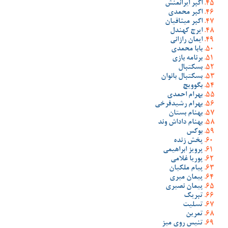
اکبر ایرانمنش
اکبر محمدی
اکبر میثاقیان
ایرج کهندل
ایمان رازانی
بابا محمدی
برنامه بازی
بسکتبال
بسکتبال بانوان
بگوویچ
بهرام احمدی
بهرام رشیدفرخی
بهنام بستان
بهنام داداش وند
بوکس
پخش زنده
پرویز ابراهیمی
پوریا غلامی
پیام ملکیان
پیمان میری
پیمان نصیری
تبریک
تسلیت
تمرین
تنیس روی میز