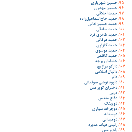
حسین شهریاری
حسین مهدوی
حمید اخلاقی
حمید حاج‌اسماعیل‌زاده
حمید حسین‌خانی
حمید صادقی
حمید طاهری فرد
حمید عرفانی
حمید گلزاری
حمید موسوی
حمید کاظمی
خشایار زبرجد
دارکو دراژیچ
دانیال اسلامی
داور
داوود نوشی صوفیانی
دختران کویر مس
دربی
دفاع مقدس
دوپینگ
دوچرخه سواری
دوستانه
دومیدانی
رئیس هیات مدیره
رادیو مس