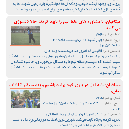
بروند و با وجود اینکه طبیعی بود که ان‌ها کم انگیزه وارد زمین شوند اما به
گونه‌ای بازی نکنند که خدای نکرده شبهه‌ای برای تیم مس به وجود بیاید.
میثاقیان: با مشاوره های غلط تیم را نابود کردند حالا دلسوزی
می کنند
754
شماره‌ی خبر :
چهارشنبه 22 اردیبهشت ماه 1395
تاریخ انتشار :
ساعت 15:57
آقایانی که امروز مدعی هستند و به حال
خلاصه‌ی خبر :
ما تاسف می‌خورند، همان زمان با دادن مشاوره‌های غلط به مدیر عامل باشگاه
سبب شدند که سیستم منظم تیم ما به مشکل بربخورد و با حاشیه کشاندن
تیم ما با همین حاشیه‌ها سبب شدند که رابطه‌ی کادر فنی و مدیریت باشگاه
شکرآب شود
میثاقیان: باید اول در بازی خود برنده باشیم و بعد منتظر اتفاقات
بمانیم
745
شماره‌ی خبر :
دوشنبه 20 اردیبهشت ماه 1395 ساعت
تاریخ انتشار :
10:03
ما در همین فوتبال ایران بارها اتفاقاتی
خلاصه‌ی خبر :
تجربه کرده‌ایم که ثابت می‌کند شیرین‌ترین لحظات در زمانی رخ داده است
که هیچکس فکرش را هم نمی‌کرده است.