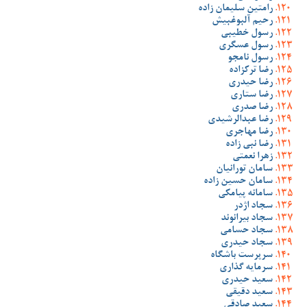
رامتین سلیمان زاده
رحیم آلبوغبیش
رسول خطیبی
رسول عسگری
رسول نامجو
رضا ترکزاده
رضا حیدری
رضا ستاری
رضا صدری
رضا عبدالرشیدی
رضا مهاجری
رضا نبی زاده
زهرا نعمتی
سامان تورانیان
سامان حسین زاده
سامانه پیامکی
سجاد اژدر
سجاد بیرانوند
سجاد حسامی
سجاد حیدری
سرپرست باشگاه
سرمایه گذاری
سعید حیدری
سعید دقیقی
سعید صادقی