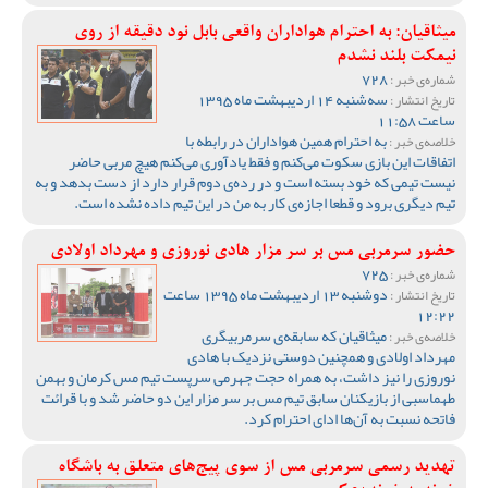
میثاقیان: به احترام هواداران واقعی بابل نود دقیقه از روی
نیمکت بلند نشدم
728
شماره‌ی خبر :
سه‌شنبه 14 اردیبهشت ماه 1395
تاریخ انتشار :
ساعت 11:58
به احترام همین هواداران در رابطه با
خلاصه‌ی خبر :
اتفاقات این بازی سکوت می‌کنم و فقط یادآوری می‌کنم هیچ مربی حاضر
نیست تیمی که خود بسته است و در رده‌ی دوم قرار دارد از دست بدهد و به
تیم دیگری برود و قطعا اجازه‌ی کار به من در این تیم داده نشده است.
حضور سرمربی مس بر سر مزار هادی نوروزی و مهرداد اولادی
725
شماره‌ی خبر :
دوشنبه 13 اردیبهشت ماه 1395 ساعت
تاریخ انتشار :
12:22
میثاقیان که سابقه‌ی سرمربیگری
خلاصه‌ی خبر :
مهرداد اولادی و همچنین دوستی نزدیک با هادی
نوروزی را نیز داشت، به همراه حجت جهرمی سرپست تیم مس کرمان و بهمن
طهماسبی از بازیکنان سابق تیم مس بر سر مزار این دو حاضر شد و با قرائت
فاتحه نسبت به آن‌ها ادای احترام کرد.
تهدید رسمی سرمربی مس از سوی پیج‌های متعلق به باشگاه