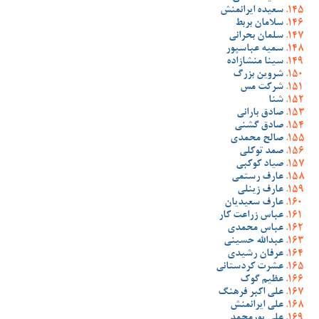
سعیده ایرانمنش
سلامان بربط
سلمان بحرانی
سمیه عباسپور
سینا منشازاده
شروین بزرگ
شرکت مس
شنا
صادق بارانی
صادق گشنی
صالح محمدی
صمد توکلی
صیاد کوکبی
عارف رستمی
عارف زینلی
عارف سعیدیان
عباس زراعت کار
عباس محمدی
عبدالله حسینی
عرفان رشیدی
عشرت کردستانی
عظیم گوک
علی اکبر فرهنگ
علی ایرانمنش
علی پورمحمد