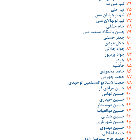
تیم مس ب
تیم ملی
تیم نوجوانان مس
تیم نونهالان مس
جام حذفی
جشن باشگاه صنعت مس
جعفر حسنی
جلال عبدی
جواد جلالی
جواد یزدپور
جودو
حاشیه
حامد محمودی
حجت جهرمی
حجت‌الاسلام‌والمسلمین توحیدی
حسن مرادی فر
حسین تهامی
حسین حیدری
حسین دوستدار
حسین ذوالغیاث
حسین شنانی
حسین شهریاری
حسین مهدوی
حمید اخلاقی
حمید حاج‌اسماعیل‌زاده