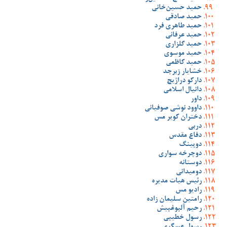
حمید حسین‌خانی
حمید صادقی
حمید طاهری فرد
حمید عرفانی
حمید گلزاری
حمید موسوی
حمید کاظمی
خشایار زبرجد
دارکو دراژیچ
دانیال اسلامی
داور
داوود نوشی صوفیانی
دختران کویر مس
دربی
دفاع مقدس
دوپینگ
دوچرخه سواری
دوستانه
دومیدانی
رئیس هیات مدیره
رادیو مس
رامتین سلیمان زاده
رحیم آلبوغبیش
رسول خطیبی