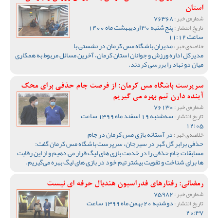
استان
76368
شماره‌ی خبر :
پنج‌شنبه 30 اردیبهشت ماه 1400
تاریخ انتشار :
ساعت 11:12
مدیران باشگاه مس کرمان در نشستی با
خلاصه‌ی خبر :
مدیرکل اداره ورزش و جوانان استان کرمان، آخرین مسائل مربوط به همکاری
میان دو نهاد را بررسی کردند.
سرپرست باشگاه مس کرمان: از فرصت جام حذفی برای محک
آینده دارن تیم بهره می گیریم
76130
شماره‌ی خبر :
سه‌شنبه 19 اسفند ماه 1399 ساعت
تاریخ انتشار :
12:05
در آستانه بازی مس کرمان در جام
خلاصه‌ی خبر :
حذفی برابر گل گهر در سیرجان، سرپرست باشگاه مس کرمان گفت:
مسابقات جام حذفی را در خدمت بازی های لیگ قرار می دهیم و از این رقابت
ها برای شناخت و تقویت بیشتر تیم خود در بازی های لیگ بهره می‌گیریم.
رمضانی: رفتارهای فدراسیون هندبال حرفه ای نیست
75982
شماره‌ی خبر :
دوشنبه 20 بهمن ماه 1399 ساعت
تاریخ انتشار :
20:37