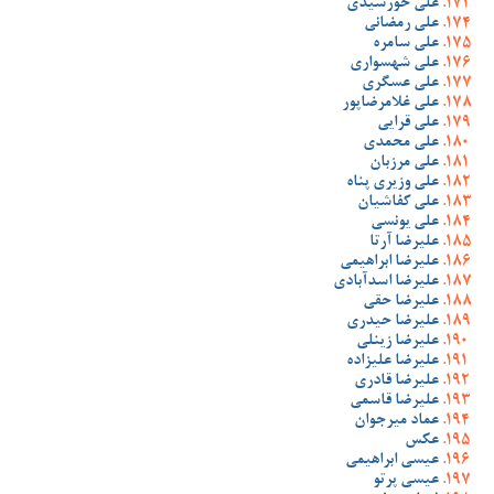
علی خورشیدی
علی رمضانی
علی سامره
علی شهسواری
علی عسگری
علی غلامرضاپور
علی قرایی
علی محمدی
علی مرزبان
علی وزیری پناه
علی کفاشیان
علی یونسی
علیرضا آرتا
علیرضا ابراهیمی
علیرضا اسدآبادی
علیرضا حقی
علیرضا حیدری
علیرضا زینلی
علیرضا علیزاده
علیرضا قادری
علیرضا قاسمی
عماد میرجوان
عکس
عیسی ابراهیمی
عیسی پرتو