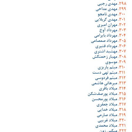
مهدی رجبی
مهدی مداحی
مهدی نامجو
مهدی کربلایی
مهران امیری
مهرداد آوخ
مهرداد بایرامی
مهرداد صمصامی
مهرداد قنبری
مهشید اشتری
مهیار زحمتکش
موسوی
میثم پاریزی
میثم تهی دست
میثم فردوسی
میرهانی هاشمی
میلاد باقری
میلاد پورصف‌شکن
میلاد پورمحسن
میلاد جعفری
میلاد خدایی
میلاد صارمی
میلاد غریبی
میلاد محمدی
میکس زون