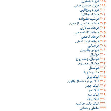
فرزاد جعفری
فرزاد حسین خانی
فرزاد روح‌الهی
فرشاد جانفزا
فرشید علیزاده
فرشید فارسی نژادیان
فرهاد سالاری
فرهاد نژادفصیحی
فرهاد کاظمی
فرهاد کرمانشاهی
فرهنگی
فروتن باقریان
فوتبال
فوتبال، زنده روح
فوتبال، مصدوم
فوتسال
قاسم شهبا
لیگ برتر
لیگ برتر فوتسال بانوان
لیگ چهار
لیگ دو
لیگ سه
لیگ یک
لیگ یک، حاشیه
ماهان رحمانی