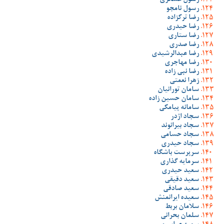
رسول عسگری
رسول نامجو
رضا ترکزاده
رضا حیدری
رضا ستاری
رضا صدری
رضا عبدالرشیدی
رضا مهاجری
رضا نبی زاده
زهرا نعمتی
سامان تورانیان
سامان حسین زاده
سامانه پیامکی
سجاد اژدر
سجاد بیرانوند
سجاد حسامی
سجاد حیدری
سرپرست باشگاه
سرمایه گذاری
سعید حیدری
سعید دقیقی
سعید صادقی
سعیده ایرانمنش
سلامان بربط
سلمان بحرانی