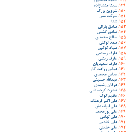
سمیه عباسپور
سینا منشازاده
شروین بزرگ
شرکت مس
شنا
صادق بارانی
صادق گشنی
صالح محمدی
صمد توکلی
صیاد کوکبی
عارف رستمی
عارف زینلی
عارف سعیدیان
عباس زراعت کار
عباس محمدی
عبدالله حسینی
عرفان رشیدی
عشرت کردستانی
عظیم گوک
علی اکبر فرهنگ
علی ایرانمنش
علی پورمحمد
علی تهامی
علی خادمی
علی خلیلی