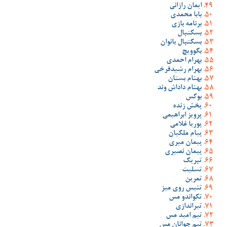
ایمان رازانی
بابا محمدی
برنامه بازی
بسکتبال
بسکتبال بانوان
بگوویچ
بهرام احمدی
بهرام رشیدفرخی
بهنام بستان
بهنام داداش وند
بوکس
پخش زنده
پرویز ابراهیمی
پوریا غلامی
پیام ملکیان
پیمان میری
پیمان نصیری
تبریک
تسلیت
تمرین
تنیس روی میز
تکواندو مس
تیراندازی
تیم امید مس
تیم جوانان مس