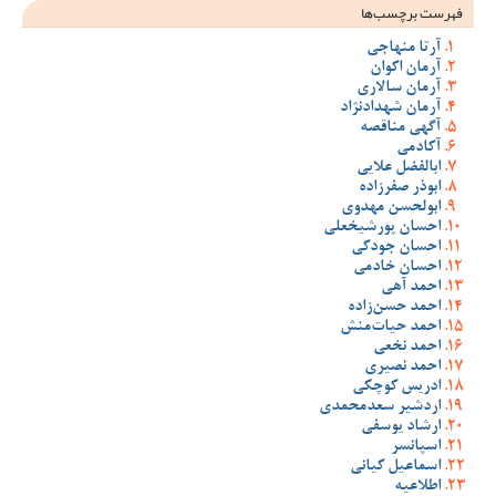
فهرست برچسب‌ها
آرتا منهاجی
آرمان اکوان
آرمان سالاری
آرمان شهدادنژاد
آگهی مناقصه
آکادمی
ابالفضل علایی
ابوذر صفرزاده
ابولحسن مهدوی
احسان پورشیخعلی
احسان جودکی
احسان خادمی
احمد آهی
احمد حسن‌زاده
احمد حیات‌منش
احمد نخعی
احمد نصیری
ادریس کوچکی
اردشیر سعدمحمدی
ارشاد یوسفی
اسپانسر
اسماعیل کیانی
اطلاعیه