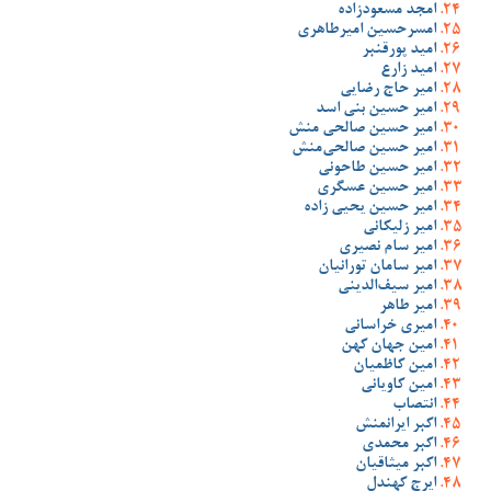
امجد مسعودزاده
امسرحسین امیرطاهری
امید پورقنبر
امید زارع
امیر حاج رضایی
امیر حسین بنی اسد
امیر حسین صالحی منش
امیر حسین صالحی‌منش
امیر حسین طاحونی
امیر حسین عسگری
امیر حسین یحیی زاده
امیر زلیکانی
امیر سام نصیری
امیر سامان تورانیان
امیر سیف‌الدینی
امیر طاهر
امیری خراسانی
امین جهان کهن
امین کاظمیان
امین کاویانی
انتصاب
اکبر ایرانمنش
اکبر محمدی
اکبر میثاقیان
ایرج کهندل