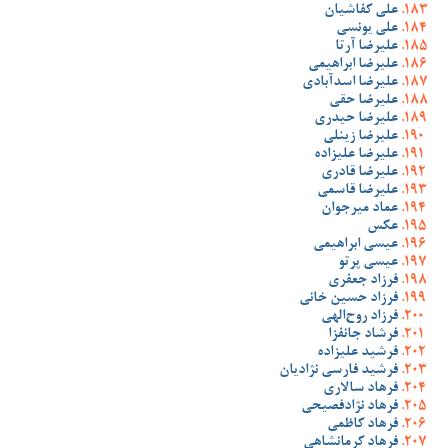
علی کفاشیان
علی یونسی
علیرضا آرتا
علیرضا ابراهیمی
علیرضا اسدآبادی
علیرضا حقی
علیرضا حیدری
علیرضا زینلی
علیرضا علیزاده
علیرضا قادری
علیرضا قاسمی
عماد میرجوان
عکس
عیسی ابراهیمی
عیسی پرتو
فرزاد جعفری
فرزاد حسین خانی
فرزاد روح‌الهی
فرشاد جانفزا
فرشید علیزاده
فرشید فارسی نژادیان
فرهاد سالاری
فرهاد نژادفصیحی
فرهاد کاظمی
فرهاد کرمانشاهی