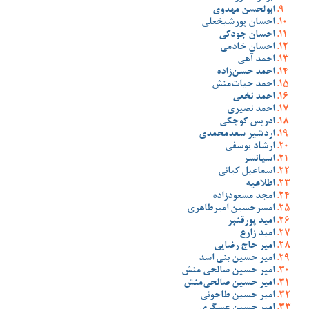
ابولحسن مهدوی
احسان پورشیخعلی
احسان جودکی
احسان خادمی
احمد آهی
احمد حسن‌زاده
احمد حیات‌منش
احمد نخعی
احمد نصیری
ادریس کوچکی
اردشیر سعدمحمدی
ارشاد یوسفی
اسپانسر
اسماعیل کیانی
اطلاعیه
امجد مسعودزاده
امسرحسین امیرطاهری
امید پورقنبر
امید زارع
امیر حاج رضایی
امیر حسین بنی اسد
امیر حسین صالحی منش
امیر حسین صالحی‌منش
امیر حسین طاحونی
امیر حسین عسگری