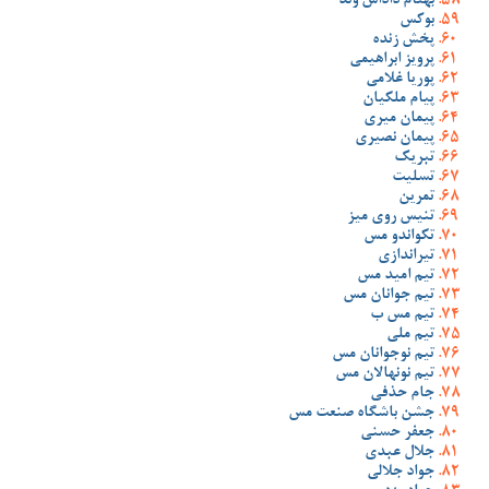
بهنام داداش وند
بوکس
پخش زنده
پرویز ابراهیمی
پوریا غلامی
پیام ملکیان
پیمان میری
پیمان نصیری
تبریک
تسلیت
تمرین
تنیس روی میز
تکواندو مس
تیراندازی
تیم امید مس
تیم جوانان مس
تیم مس ب
تیم ملی
تیم نوجوانان مس
تیم نونهالان مس
جام حذفی
جشن باشگاه صنعت مس
جعفر حسنی
جلال عبدی
جواد جلالی