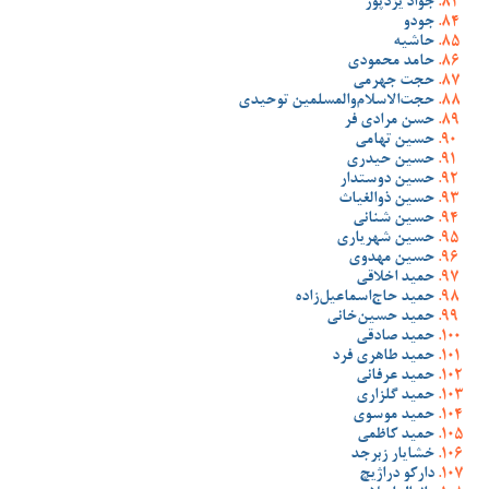
جواد یزدپور
جودو
حاشیه
حامد محمودی
حجت جهرمی
حجت‌الاسلام‌والمسلمین توحیدی
حسن مرادی فر
حسین تهامی
حسین حیدری
حسین دوستدار
حسین ذوالغیاث
حسین شنانی
حسین شهریاری
حسین مهدوی
حمید اخلاقی
حمید حاج‌اسماعیل‌زاده
حمید حسین‌خانی
حمید صادقی
حمید طاهری فرد
حمید عرفانی
حمید گلزاری
حمید موسوی
حمید کاظمی
خشایار زبرجد
دارکو دراژیچ