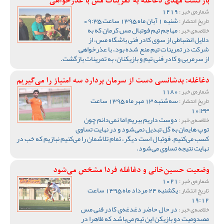
بازگشت مهدی دغاغله به تمرینات مس با عذرخواهی
1219
شماره‌ی خبر :
شنبه 1 آبان ماه 1395 ساعت 09:35
تاریخ انتشار :
مهاجم تیم فوتبال مس کرمان که به
خلاصه‌ی خبر :
دلایل انضباطی از سوی کادر فنی باشگاه مس، از
شرکت در تمرینات تیم منع شده بود، با عذرخواهی
از سرمربی و کادر فنی تیم و بازیکنان، به تمرینات بازگشت.
دغاغله: بدشانسی دست از سرمان بردارد سه امتیاز را می‌گیریم
1180
شماره‌ی خبر :
سه‌شنبه 13 مهر ماه 1395 ساعت
تاریخ انتشار :
10:33
دوست داریم ببریم اما نمی‌دانم چون
خلاصه‌ی خبر :
توپ هایمان به گل تبدیل نمی‌شود و در نهایت تساوی
کسب می‌کنیم. فوتبال است دیگر، تمام تلاشمان را می‌کنیم نبازیم که خب در
نهایت نتیجه تساوی می‌شود.
وضعیت حسین‌خانی و دغاغله فردا مشخص می‌شود
1021
شماره‌ی خبر :
یکشنبه 24 مرداد ماه 1395 ساعت
تاریخ انتشار :
19:12
در حال حاضر دغدغه‌ی کادر فنی مس
خلاصه‌ی خبر :
مصدومیت دو بازیکن این تیم می‌باشد که ظاهرا در