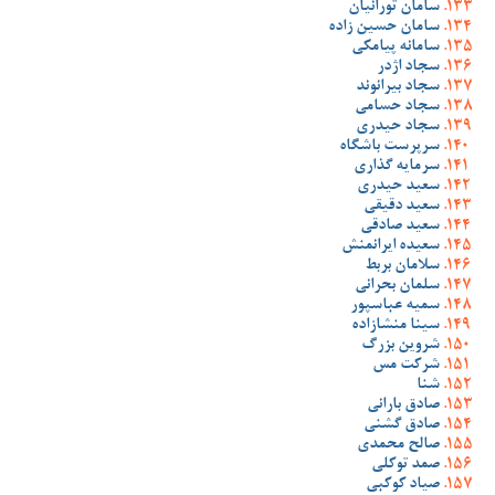
سامان تورانیان
سامان حسین زاده
سامانه پیامکی
سجاد اژدر
سجاد بیرانوند
سجاد حسامی
سجاد حیدری
سرپرست باشگاه
سرمایه گذاری
سعید حیدری
سعید دقیقی
سعید صادقی
سعیده ایرانمنش
سلامان بربط
سلمان بحرانی
سمیه عباسپور
سینا منشازاده
شروین بزرگ
شرکت مس
شنا
صادق بارانی
صادق گشنی
صالح محمدی
صمد توکلی
صیاد کوکبی