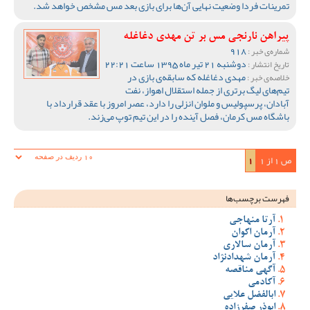
تمرینات فردا وضعیت نهایی آن‌ها برای بازی بعد مس مشخص خواهد شد.
پیراهن نارنجی مس بر تن مهدی دغاغله
918
شماره‌ی خبر :
دوشنبه 21 تیر ماه 1395 ساعت 22:21
تاریخ انتشار :
مهدی دغاغله که سابقه‌ی بازی در
خلاصه‌ی خبر :
تیم‌های لیگ برتری از جمله استقلال اهواز، نفت
آبادان، پرسپولیس و ملوان انزلی را دارد، عصر امروز با عقد قرارداد با
باشگاه مس کرمان، فصل آینده را در این تیم توپ می‌زند.
ص 1 از 1
1
فهرست برچسب‌ها
آرتا منهاجی
آرمان اکوان
آرمان سالاری
آرمان شهدادنژاد
آگهی مناقصه
آکادمی
ابالفضل علایی
ابوذر صفرزاده