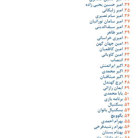
امیر حسین یحیی زاده
امیر زلیکانی
امیر سام نصیری
امیر سامان تورانیان
امیر سیف‌الدینی
امیر طاهر
امیری خراسانی
امین جهان کهن
امین کاظمیان
امین کاویانی
انتصاب
اکبر ایرانمنش
اکبر محمدی
اکبر میثاقیان
ایرج کهندل
ایمان رازانی
بابا محمدی
برنامه بازی
بسکتبال
بسکتبال بانوان
بگوویچ
بهرام احمدی
بهرام رشیدفرخی
بهنام بستان