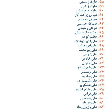
عارف رستمی
عارف زینلی
عارف سعیدیان
عباس زراعت کار
عباس محمدی
عبدالله حسینی
عرفان رشیدی
عشرت کردستانی
عظیم گوک
علی اکبر فرهنگ
علی ایرانمنش
علی پورمحمد
علی تهامی
علی خادمی
علی خلیلی
علی خورشیدی
علی رمضانی
علی سامره
علی شهسواری
علی عسگری
علی غلامرضاپور
علی قرایی
علی محمدی
علی مرزبان
علی وزیری پناه