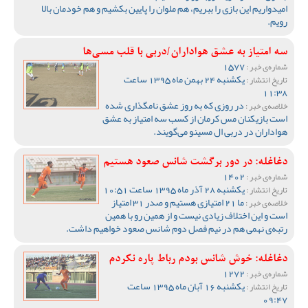
امیدواریم این بازی را ببریم، هم ملوان را پایین بکشیم و هم خودمان بالا
رویم.
سه امتیاز به عشق هواداران/دربی با قلب مسی‌ها
1577
شماره‌ی خبر :
یکشنبه 24 بهمن ماه 1395 ساعت
تاریخ انتشار :
11:38
در روزی که به روز عشق نامگذاری شده
خلاصه‌ی خبر :
است بازیکنان مس کرمان از کسب سه امتیاز به عشق
هواداران در دربی ال مسینو می‌گویند.
دغاغله: در دور برگشت شانس صعود هستیم
1402
شماره‌ی خبر :
یکشنبه 28 آذر ماه 1395 ساعت 10:51
تاریخ انتشار :
ما 21 امتیازی هستیم و صدر 31 امتیاز
خلاصه‌ی خبر :
است و این اختلاف زیادی نیست و از همین رو با همین
رتبه‌ی نهمی هم در نیم فصل دوم شانس صعود خواهیم داشت.
دغاغله: خوش شانس بودم رباط پاره نکردم
1272
شماره‌ی خبر :
یکشنبه 16 آبان ماه 1395 ساعت
تاریخ انتشار :
09:47