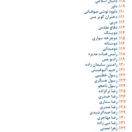
دانیال اسلامی
داور
داوود نوشی صوفیانی
دختران کویر مس
دربی
دفاع مقدس
دوپینگ
دوچرخه سواری
دوستانه
دومیدانی
رئیس هیات مدیره
رادیو مس
رامتین سلیمان زاده
رحیم آلبوغبیش
رسول خطیبی
رسول عسگری
رسول نامجو
رضا ترکزاده
رضا حیدری
رضا ستاری
رضا صدری
رضا عبدالرشیدی
رضا مهاجری
رضا نبی زاده
زهرا نعمتی