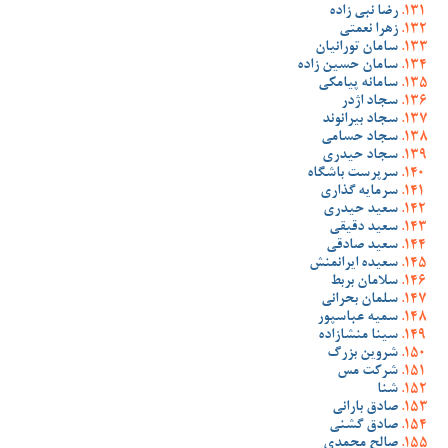
رضا نبی زاده
زهرا نعمتی
سامان تورانیان
سامان حسین زاده
سامانه پیامکی
سجاد اژدر
سجاد بیرانوند
سجاد حسامی
سجاد حیدری
سرپرست باشگاه
سرمایه گذاری
سعید حیدری
سعید دقیقی
سعید صادقی
سعیده ایرانمنش
سلامان بربط
سلمان بحرانی
سمیه عباسپور
سینا منشازاده
شروین بزرگ
شرکت مس
شنا
صادق بارانی
صادق گشنی
صالح محمدی