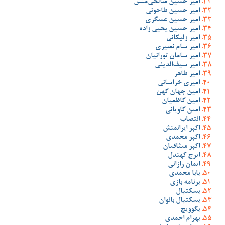
امیر حسین صالحی‌منش
امیر حسین طاحونی
امیر حسین عسگری
امیر حسین یحیی زاده
امیر زلیکانی
امیر سام نصیری
امیر سامان تورانیان
امیر سیف‌الدینی
امیر طاهر
امیری خراسانی
امین جهان کهن
امین کاظمیان
امین کاویانی
انتصاب
اکبر ایرانمنش
اکبر محمدی
اکبر میثاقیان
ایرج کهندل
ایمان رازانی
بابا محمدی
برنامه بازی
بسکتبال
بسکتبال بانوان
بگوویچ
بهرام احمدی