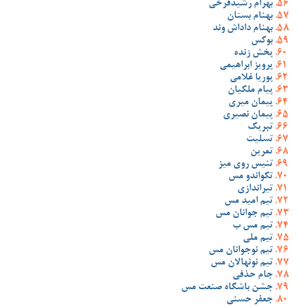
بهرام رشیدفرخی
بهنام بستان
بهنام داداش وند
بوکس
پخش زنده
پرویز ابراهیمی
پوریا غلامی
پیام ملکیان
پیمان میری
پیمان نصیری
تبریک
تسلیت
تمرین
تنیس روی میز
تکواندو مس
تیراندازی
تیم امید مس
تیم جوانان مس
تیم مس ب
تیم ملی
تیم نوجوانان مس
تیم نونهالان مس
جام حذفی
جشن باشگاه صنعت مس
جعفر حسنی