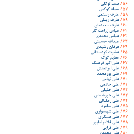
صمد توکلی
صیاد کوکبی
عارف رستمی
عارف زینلی
عارف سعیدیان
عباس زراعت کار
عباس محمدی
عبدالله حسینی
عرفان رشیدی
عشرت کردستانی
عظیم گوک
علی اکبر فرهنگ
علی ایرانمنش
علی پورمحمد
علی تهامی
علی خادمی
علی خلیلی
علی خورشیدی
علی رمضانی
علی سامره
علی شهسواری
علی عسگری
علی غلامرضاپور
علی قرایی
علی محمدی