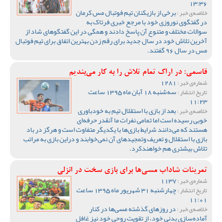
13:36
برخی از بازیکنان تیم فوتبال مس کرمان
خلاصه‌ی خبر :
در گفتگوی نوروزی خود با مرجع خبری فرتاک به
سوالات مختلف و متنوع آن پاسخ دادند و همگی در این گفتگوهای شاد از
آخرین تلاش خود در سال جدید برای رقم زدن بهترین اتفاق برای تیم فوتبال
مس در سال 96 گفتند.
قاسمی: در اراک تمام تلاش را به کار می‌بندیم
1281
شماره‌ی خبر :
سه‌شنبه 18 آبان ماه 1395 ساعت
تاریخ انتشار :
11:23
بعد از بازی با استقلال تیم به خودباوری
خلاصه‌ی خبر :
خوبی رسیده است اما تمامی نفرات ما آنقدر حرفه‌ای
هستند که می‌دانند شرایط بازی‌ها با یکدیگر متفاوت است و هرگز در باد
بازی با استقلال و تعریف وتمجید‌های آن نمی‌خوابند و دراین بازی به مراتب
تلاش بیشتری هم خواهندکرد.
تمرینات شاداب مسی‌ها برای بازی سخت در انزلی
1137
شماره‌ی خبر :
چهارشنبه 31 شهریور ماه 1395 ساعت
تاریخ انتشار :
11:01
در روزهای گذشته مسی‌ها در کنار
خلاصه‌ی خبر :
آماده‌سازی بدنی خود، از تقویت روحی خود نیز غافل