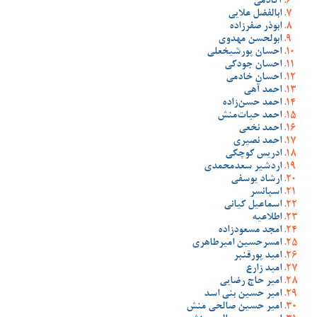
آکادمی
ابالفضل علایی
ابوذر صفرزاده
ابولحسن مهدوی
احسان پورشیخعلی
احسان جودکی
احسان خادمی
احمد آهی
احمد حسن‌زاده
احمد حیات‌منش
احمد نخعی
احمد نصیری
ادریس کوچکی
اردشیر سعدمحمدی
ارشاد یوسفی
اسپانسر
اسماعیل کیانی
اطلاعیه
امجد مسعودزاده
امسرحسین امیرطاهری
امید پورقنبر
امید زارع
امیر حاج رضایی
امیر حسین بنی اسد
امیر حسین صالحی منش