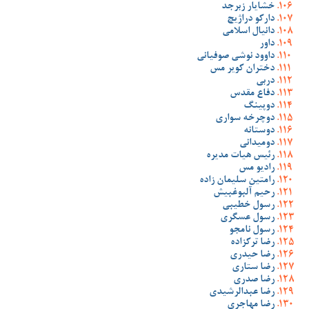
خشایار زبرجد
دارکو دراژیچ
دانیال اسلامی
داور
داوود نوشی صوفیانی
دختران کویر مس
دربی
دفاع مقدس
دوپینگ
دوچرخه سواری
دوستانه
دومیدانی
رئیس هیات مدیره
رادیو مس
رامتین سلیمان زاده
رحیم آلبوغبیش
رسول خطیبی
رسول عسگری
رسول نامجو
رضا ترکزاده
رضا حیدری
رضا ستاری
رضا صدری
رضا عبدالرشیدی
رضا مهاجری