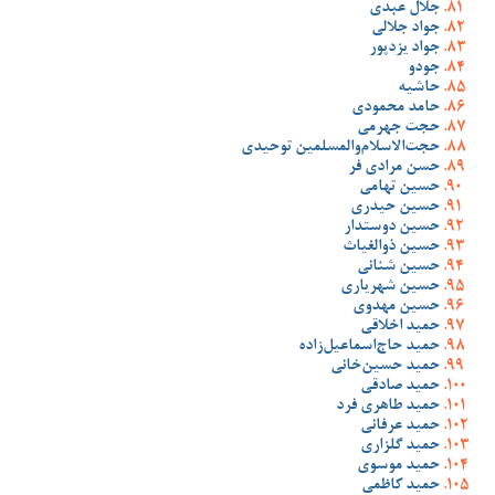
جلال عبدی
جواد جلالی
جواد یزدپور
جودو
حاشیه
حامد محمودی
حجت جهرمی
حجت‌الاسلام‌والمسلمین توحیدی
حسن مرادی فر
حسین تهامی
حسین حیدری
حسین دوستدار
حسین ذوالغیاث
حسین شنانی
حسین شهریاری
حسین مهدوی
حمید اخلاقی
حمید حاج‌اسماعیل‌زاده
حمید حسین‌خانی
حمید صادقی
حمید طاهری فرد
حمید عرفانی
حمید گلزاری
حمید موسوی
حمید کاظمی