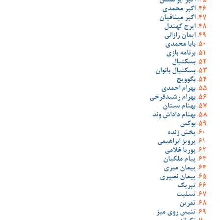
اکبر ایرانمنش
اکبر محمدی
اکبر میثاقیان
ایرج کهندل
ایمان رازانی
بابا محمدی
برنامه بازی
بسکتبال
بسکتبال بانوان
بگوویچ
بهرام احمدی
بهرام رشیدفرخی
بهنام بستان
بهنام داداش وند
بوکس
پخش زنده
پرویز ابراهیمی
پوریا غلامی
پیام ملکیان
پیمان میری
پیمان نصیری
تبریک
تسلیت
تمرین
تنیس روی میز