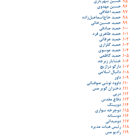
حسین شهریاری
حسین مهدوی
حمید اخلاقی
حمید حاج‌اسماعیل‌زاده
حمید حسین‌خانی
حمید صادقی
حمید طاهری فرد
حمید عرفانی
حمید گلزاری
حمید موسوی
حمید کاظمی
خشایار زبرجد
دارکو دراژیچ
دانیال اسلامی
داور
داوود نوشی صوفیانی
دختران کویر مس
دربی
دفاع مقدس
دوپینگ
دوچرخه سواری
دوستانه
دومیدانی
رئیس هیات مدیره
رادیو مس