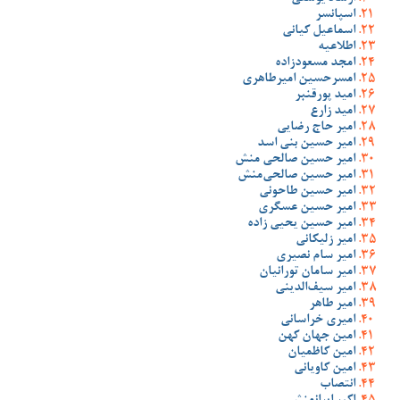
اسپانسر
اسماعیل کیانی
اطلاعیه
امجد مسعودزاده
امسرحسین امیرطاهری
امید پورقنبر
امید زارع
امیر حاج رضایی
امیر حسین بنی اسد
امیر حسین صالحی منش
امیر حسین صالحی‌منش
امیر حسین طاحونی
امیر حسین عسگری
امیر حسین یحیی زاده
امیر زلیکانی
امیر سام نصیری
امیر سامان تورانیان
امیر سیف‌الدینی
امیر طاهر
امیری خراسانی
امین جهان کهن
امین کاظمیان
امین کاویانی
انتصاب