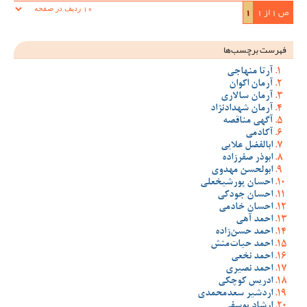
ص 1 از 1
1
فهرست برچسب‌ها
آرتا منهاجی
آرمان اکوان
آرمان سالاری
آرمان شهدادنژاد
آگهی مناقصه
آکادمی
ابالفضل علایی
ابوذر صفرزاده
ابولحسن مهدوی
احسان پورشیخعلی
احسان جودکی
احسان خادمی
احمد آهی
احمد حسن‌زاده
احمد حیات‌منش
احمد نخعی
احمد نصیری
ادریس کوچکی
اردشیر سعدمحمدی
ارشاد یوسفی