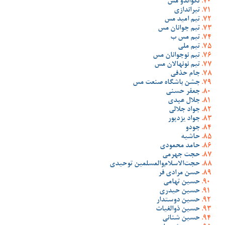
تکواندو مس
تیراندازی
تیم امید مس
تیم جوانان مس
تیم مس ب
تیم ملی
تیم نوجوانان مس
تیم نونهالان مس
جام حذفی
جشن باشگاه صنعت مس
جعفر حسنی
جلال عبدی
جواد جلالی
جواد یزدپور
جودو
حاشیه
حامد محمودی
حجت جهرمی
حجت‌الاسلام‌والمسلمین توحیدی
حسن مرادی فر
حسین تهامی
حسین حیدری
حسین دوستدار
حسین ذوالغیاث
حسین شنانی