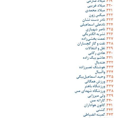
میلاد صارمی
میلاد غریبی
میلاد محمدی
میکس زون
نادر دست نشان
نادعلی اسماعیلی
ناصر شهبازی
نشریه الکتریکی
نعمت بخشی‌زاده
نفت و گاز گچساران
نقل و انتقالات
هادی رکابی
هاشم بیگ زاده
هندبال
هوشنگ نصیرزاده
والیبال
وحید اسماعیل‌بیگی
ورزش همگانی
ورزشگاه باهنر
ورزشگاه شهدای مس
ولی میرزایی
کاراته مس
کانون هواداران
کشتی
کمیته انضباطی