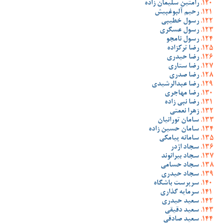
رامتین سلیمان زاده
رحیم آلبوغبیش
رسول خطیبی
رسول عسگری
رسول نامجو
رضا ترکزاده
رضا حیدری
رضا ستاری
رضا صدری
رضا عبدالرشیدی
رضا مهاجری
رضا نبی زاده
زهرا نعمتی
سامان تورانیان
سامان حسین زاده
سامانه پیامکی
سجاد اژدر
سجاد بیرانوند
سجاد حسامی
سجاد حیدری
سرپرست باشگاه
سرمایه گذاری
سعید حیدری
سعید دقیقی
سعید صادقی