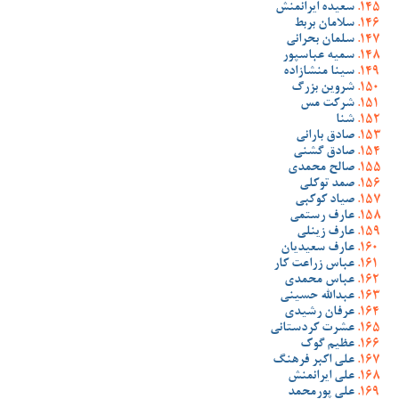
سعیده ایرانمنش
سلامان بربط
سلمان بحرانی
سمیه عباسپور
سینا منشازاده
شروین بزرگ
شرکت مس
شنا
صادق بارانی
صادق گشنی
صالح محمدی
صمد توکلی
صیاد کوکبی
عارف رستمی
عارف زینلی
عارف سعیدیان
عباس زراعت کار
عباس محمدی
عبدالله حسینی
عرفان رشیدی
عشرت کردستانی
عظیم گوک
علی اکبر فرهنگ
علی ایرانمنش
علی پورمحمد