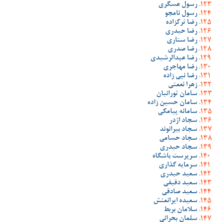
رسول عسگری
رسول نامجو
رضا ترکزاده
رضا حیدری
رضا ستاری
رضا صدری
رضا عبدالرشیدی
رضا مهاجری
رضا نبی زاده
زهرا نعمتی
سامان تورانیان
سامان حسین زاده
سامانه پیامکی
سجاد اژدر
سجاد بیرانوند
سجاد حسامی
سجاد حیدری
سرپرست باشگاه
سرمایه گذاری
سعید حیدری
سعید دقیقی
سعید صادقی
سعیده ایرانمنش
سلامان بربط
سلمان بحرانی