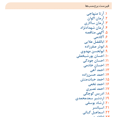
فهرست برچسب‌ها
آرتا منهاجی
آرمان اکوان
آرمان سالاری
آرمان شهدادنژاد
آگهی مناقصه
آکادمی
ابالفضل علایی
ابوذر صفرزاده
ابولحسن مهدوی
احسان پورشیخعلی
احسان جودکی
احسان خادمی
احمد آهی
احمد حسن‌زاده
احمد حیات‌منش
احمد نخعی
احمد نصیری
ادریس کوچکی
اردشیر سعدمحمدی
ارشاد یوسفی
اسپانسر
اسماعیل کیانی