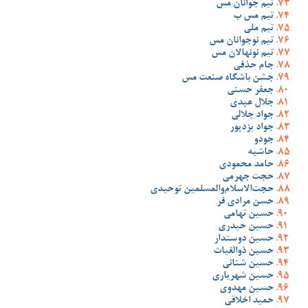
تیم جوانان مس
تیم مس ب
تیم ملی
تیم نوجوانان مس
تیم نونهالان مس
جام حذفی
جشن باشگاه صنعت مس
جعفر حسنی
جلال عبدی
جواد جلالی
جواد یزدپور
جودو
حاشیه
حامد محمودی
حجت جهرمی
حجت‌الاسلام‌والمسلمین توحیدی
حسن مرادی فر
حسین تهامی
حسین حیدری
حسین دوستدار
حسین ذوالغیاث
حسین شنانی
حسین شهریاری
حسین مهدوی
حمید اخلاقی