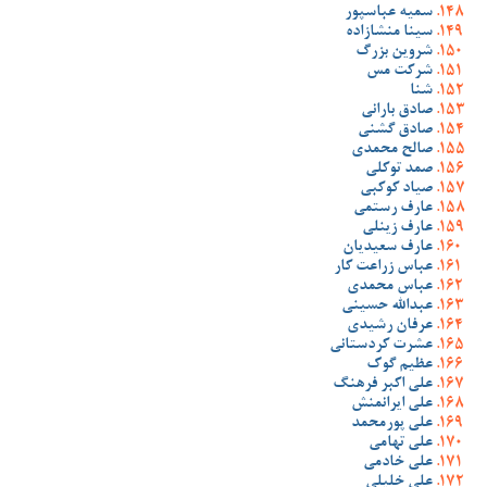
سمیه عباسپور
سینا منشازاده
شروین بزرگ
شرکت مس
شنا
صادق بارانی
صادق گشنی
صالح محمدی
صمد توکلی
صیاد کوکبی
عارف رستمی
عارف زینلی
عارف سعیدیان
عباس زراعت کار
عباس محمدی
عبدالله حسینی
عرفان رشیدی
عشرت کردستانی
عظیم گوک
علی اکبر فرهنگ
علی ایرانمنش
علی پورمحمد
علی تهامی
علی خادمی
علی خلیلی