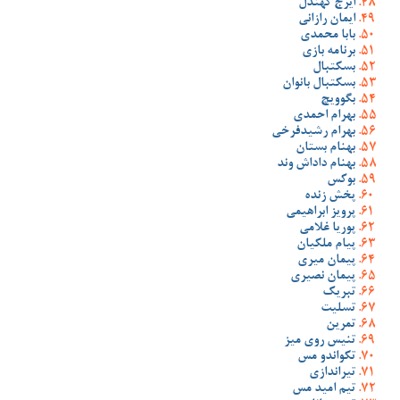
ایرج کهندل
ایمان رازانی
بابا محمدی
برنامه بازی
بسکتبال
بسکتبال بانوان
بگوویچ
بهرام احمدی
بهرام رشیدفرخی
بهنام بستان
بهنام داداش وند
بوکس
پخش زنده
پرویز ابراهیمی
پوریا غلامی
پیام ملکیان
پیمان میری
پیمان نصیری
تبریک
تسلیت
تمرین
تنیس روی میز
تکواندو مس
تیراندازی
تیم امید مس