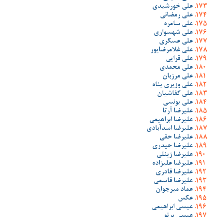
علی خورشیدی
علی رمضانی
علی سامره
علی شهسواری
علی عسگری
علی غلامرضاپور
علی قرایی
علی محمدی
علی مرزبان
علی وزیری پناه
علی کفاشیان
علی یونسی
علیرضا آرتا
علیرضا ابراهیمی
علیرضا اسدآبادی
علیرضا حقی
علیرضا حیدری
علیرضا زینلی
علیرضا علیزاده
علیرضا قادری
علیرضا قاسمی
عماد میرجوان
عکس
عیسی ابراهیمی
عیسی پرتو