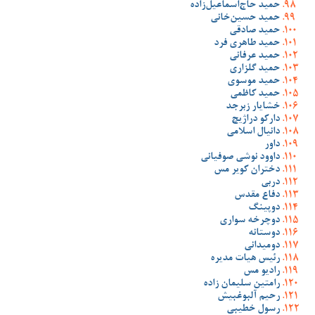
حمید حاج‌اسماعیل‌زاده
حمید حسین‌خانی
حمید صادقی
حمید طاهری فرد
حمید عرفانی
حمید گلزاری
حمید موسوی
حمید کاظمی
خشایار زبرجد
دارکو دراژیچ
دانیال اسلامی
داور
داوود نوشی صوفیانی
دختران کویر مس
دربی
دفاع مقدس
دوپینگ
دوچرخه سواری
دوستانه
دومیدانی
رئیس هیات مدیره
رادیو مس
رامتین سلیمان زاده
رحیم آلبوغبیش
رسول خطیبی