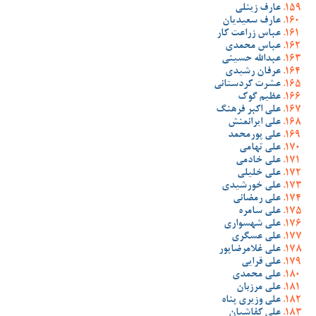
عارف زینلی
عارف سعیدیان
عباس زراعت کار
عباس محمدی
عبدالله حسینی
عرفان رشیدی
عشرت کردستانی
عظیم گوک
علی اکبر فرهنگ
علی ایرانمنش
علی پورمحمد
علی تهامی
علی خادمی
علی خلیلی
علی خورشیدی
علی رمضانی
علی سامره
علی شهسواری
علی عسگری
علی غلامرضاپور
علی قرایی
علی محمدی
علی مرزبان
علی وزیری پناه
علی کفاشیان