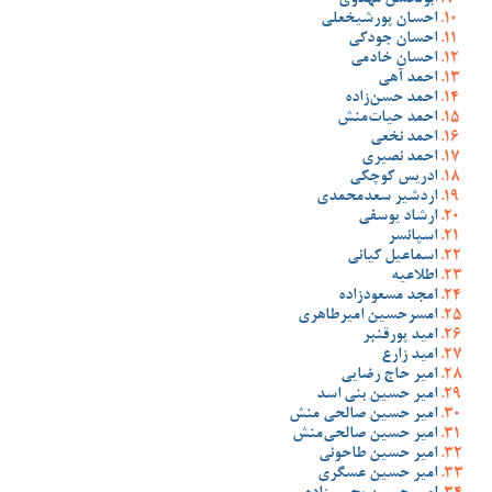
ابولحسن مهدوی
احسان پورشیخعلی
احسان جودکی
احسان خادمی
احمد آهی
احمد حسن‌زاده
احمد حیات‌منش
احمد نخعی
احمد نصیری
ادریس کوچکی
اردشیر سعدمحمدی
ارشاد یوسفی
اسپانسر
اسماعیل کیانی
اطلاعیه
امجد مسعودزاده
امسرحسین امیرطاهری
امید پورقنبر
امید زارع
امیر حاج رضایی
امیر حسین بنی اسد
امیر حسین صالحی منش
امیر حسین صالحی‌منش
امیر حسین طاحونی
امیر حسین عسگری