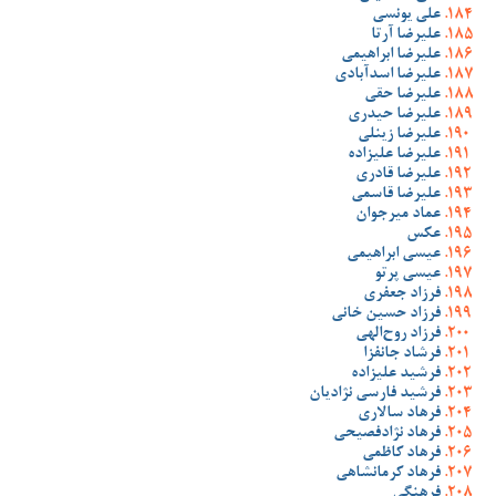
علی یونسی
علیرضا آرتا
علیرضا ابراهیمی
علیرضا اسدآبادی
علیرضا حقی
علیرضا حیدری
علیرضا زینلی
علیرضا علیزاده
علیرضا قادری
علیرضا قاسمی
عماد میرجوان
عکس
عیسی ابراهیمی
عیسی پرتو
فرزاد جعفری
فرزاد حسین خانی
فرزاد روح‌الهی
فرشاد جانفزا
فرشید علیزاده
فرشید فارسی نژادیان
فرهاد سالاری
فرهاد نژادفصیحی
فرهاد کاظمی
فرهاد کرمانشاهی
فرهنگی