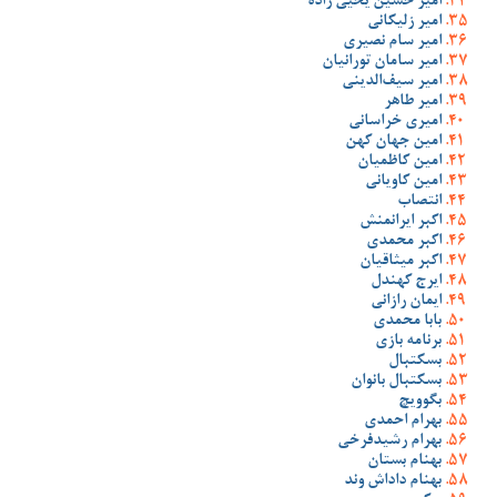
امیر حسین یحیی زاده
امیر زلیکانی
امیر سام نصیری
امیر سامان تورانیان
امیر سیف‌الدینی
امیر طاهر
امیری خراسانی
امین جهان کهن
امین کاظمیان
امین کاویانی
انتصاب
اکبر ایرانمنش
اکبر محمدی
اکبر میثاقیان
ایرج کهندل
ایمان رازانی
بابا محمدی
برنامه بازی
بسکتبال
بسکتبال بانوان
بگوویچ
بهرام احمدی
بهرام رشیدفرخی
بهنام بستان
بهنام داداش وند