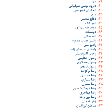
داور
داوود نوشی صوفیانی
دختران کویر مس
دربی
دفاع مقدس
دوپینگ
دوچرخه سواری
دوستانه
دومیدانی
رئیس هیات مدیره
رادیو مس
رامتین سلیمان زاده
رحیم آلبوغبیش
رسول خطیبی
رسول عسگری
رسول نامجو
رضا ترکزاده
رضا حیدری
رضا ستاری
رضا صدری
رضا عبدالرشیدی
رضا مهاجری
رضا نبی زاده
زهرا نعمتی
سامان تورانیان