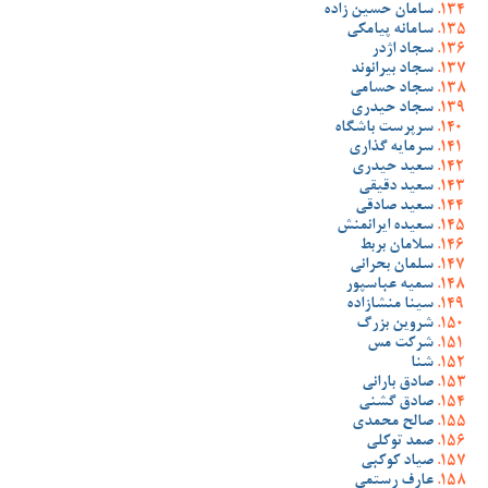
سامان حسین زاده
سامانه پیامکی
سجاد اژدر
سجاد بیرانوند
سجاد حسامی
سجاد حیدری
سرپرست باشگاه
سرمایه گذاری
سعید حیدری
سعید دقیقی
سعید صادقی
سعیده ایرانمنش
سلامان بربط
سلمان بحرانی
سمیه عباسپور
سینا منشازاده
شروین بزرگ
شرکت مس
شنا
صادق بارانی
صادق گشنی
صالح محمدی
صمد توکلی
صیاد کوکبی
عارف رستمی