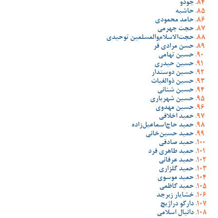
جودو
حاشیه
حامد محمودی
حجت جهرمی
حجت‌الاسلام‌والمسلمین توحیدی
حسن مرادی فر
حسین تهامی
حسین حیدری
حسین دوستدار
حسین ذوالغیاث
حسین شنانی
حسین شهریاری
حسین مهدوی
حمید اخلاقی
حمید حاج‌اسماعیل‌زاده
حمید حسین‌خانی
حمید صادقی
حمید طاهری فرد
حمید عرفانی
حمید گلزاری
حمید موسوی
حمید کاظمی
خشایار زبرجد
دارکو دراژیچ
دانیال اسلامی