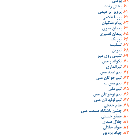
بوکس
پخش زنده
پرویز ابراهیمی
پوریا غلامی
پیام ملکیان
پیمان میری
پیمان نصیری
تبریک
تسلیت
تمرین
تنیس روی میز
تکواندو مس
تیراندازی
تیم امید مس
تیم جوانان مس
تیم مس ب
تیم ملی
تیم نوجوانان مس
تیم نونهالان مس
جام حذفی
جشن باشگاه صنعت مس
جعفر حسنی
جلال عبدی
جواد جلالی
جواد یزدپور