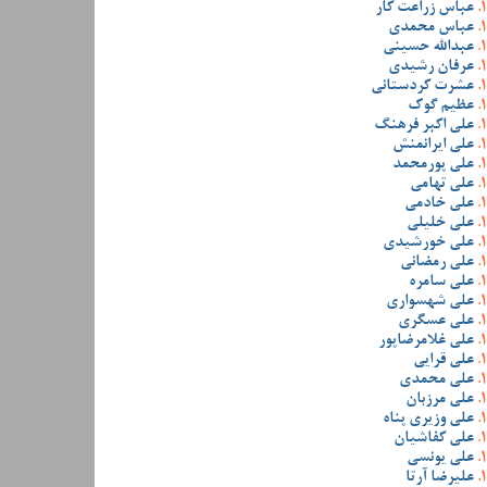
عباس زراعت کار
عباس محمدی
عبدالله حسینی
عرفان رشیدی
عشرت کردستانی
عظیم گوک
علی اکبر فرهنگ
علی ایرانمنش
علی پورمحمد
علی تهامی
علی خادمی
علی خلیلی
علی خورشیدی
علی رمضانی
علی سامره
علی شهسواری
علی عسگری
علی غلامرضاپور
علی قرایی
علی محمدی
علی مرزبان
علی وزیری پناه
علی کفاشیان
علی یونسی
علیرضا آرتا