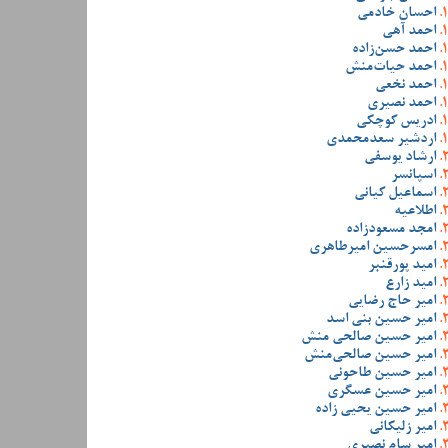
احسان خادمی
احمد آهی
احمد حسن‌زاده
احمد حیات‌منش
احمد نخعی
احمد نصیری
ادریس کوچکی
اردشیر سعدمحمدی
ارشاد یوسفی
اسپانسر
اسماعیل کیانی
اطلاعیه
امجد مسعودزاده
امسرحسین امیرطاهری
امید پورقنبر
امید زارع
امیر حاج رضایی
امیر حسین بنی اسد
امیر حسین صالحی منش
امیر حسین صالحی‌منش
امیر حسین طاحونی
امیر حسین عسگری
امیر حسین یحیی زاده
امیر زلیکانی
امیر سام نصیری