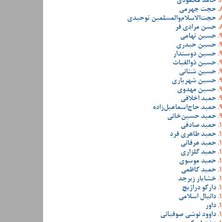
حامد محمودی
حجت جهرمی
حجت‌الاسلام‌والمسلمین توحیدی
حسن مرادی فر
حسین تهامی
حسین حیدری
حسین دوستدار
حسین ذوالغیاث
حسین شنانی
حسین شهریاری
حسین مهدوی
حمید اخلاقی
حمید حاج‌اسماعیل‌زاده
حمید حسین‌خانی
حمید صادقی
حمید طاهری فرد
حمید عرفانی
حمید گلزاری
حمید موسوی
حمید کاظمی
خشایار زبرجد
دارکو دراژیچ
دانیال اسلامی
داور
داوود نوشی صوفیانی