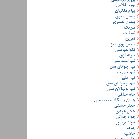
پوریا غلامی
پیام ملکیان
پیمان میری
پیمان نصیری
تبریک
تسلیت
تمرین
تنیس روی میز
تکواندو مس
تیراندازی
تیم امید مس
تیم جوانان مس
تیم مس ب
تیم ملی
تیم نوجوانان مس
تیم نونهالان مس
جام حذفی
جشن باشگاه صنعت مس
جعفر حسنی
جلال عبدی
جواد جلالی
جواد یزدپور
جودو
حاشیه