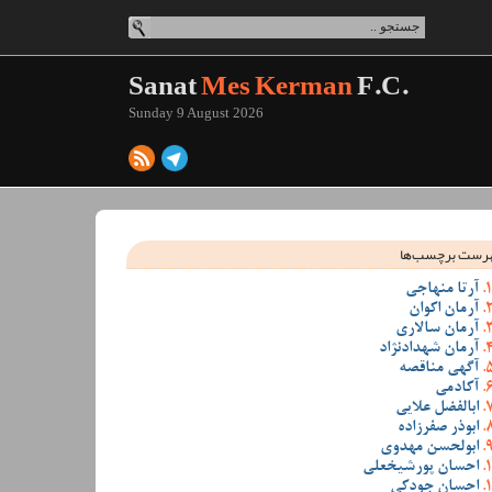
Sanat
Mes Kerman
F.C.
Sunday 9 August 2026
رست برچسب‌ها
آرتا منهاجی
آرمان اکوان
آرمان سالاری
آرمان شهدادنژاد
آگهی مناقصه
آکادمی
ابالفضل علایی
ابوذر صفرزاده
ابولحسن مهدوی
احسان پورشیخعلی
احسان جودکی