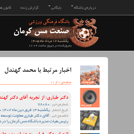
درباره‌ی باشگاه
بایگانی
گزارش زنده
کانون هو
یکشنبه 17 مرداد ماه 1405
به‌روزشده در دیروز ساعت 10:06
اخبار مرتبط با محمد کهندل
صفحه‌ی 1 از 11
دکتر طیاری: از تجربه آقای دکتر که
78080
شماره‌ی خبر :
یکشنبه 13 فروردین ماه 1402 ساعت 13:07
تاریخ انتشار :
آقای دکتر طیاری معاونت توسعه 
خلاصه‌ی خبر :
رئیس هیات مدیره باشگاه مس کرمان را در 