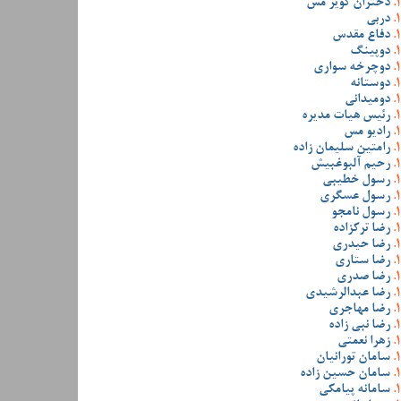
دختران کویر مس
دربی
دفاع مقدس
دوپینگ
دوچرخه سواری
دوستانه
دومیدانی
رئیس هیات مدیره
رادیو مس
رامتین سلیمان زاده
رحیم آلبوغبیش
رسول خطیبی
رسول عسگری
رسول نامجو
رضا ترکزاده
رضا حیدری
رضا ستاری
رضا صدری
رضا عبدالرشیدی
رضا مهاجری
رضا نبی زاده
زهرا نعمتی
سامان تورانیان
سامان حسین زاده
سامانه پیامکی