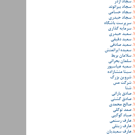
سجاد اژدر
سجاد بیرانوند
سجاد حسامی
سجاد حیدری
سرپرست باشگاه
سرمایه گذاری
سعید حیدری
سعید دقیقی
سعید صادقی
سعیده ایرانمنش
سلامان بربط
سلمان بحرانی
سمیه عباسپور
سینا منشازاده
شروین بزرگ
شرکت مس
شنا
صادق بارانی
صادق گشنی
صالح محمدی
صمد توکلی
صیاد کوکبی
عارف رستمی
عارف زینلی
عارف سعیدیان