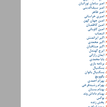
امیر سامان تورانیان
امیر سیف‌الدینی
امیر طاهر
امیری خراسانی
امین جهان کهن
امین کاظمیان
امین کاویانی
انتصاب
اکبر ایرانمنش
اکبر محمدی
اکبر میثاقیان
ایرج کهندل
ایمان رازانی
بابا محمدی
برنامه بازی
بسکتبال
بسکتبال بانوان
بگوویچ
بهرام احمدی
بهرام رشیدفرخی
بهنام بستان
بهنام داداش وند
بوکس
پخش زنده
پرویز ابراهیمی