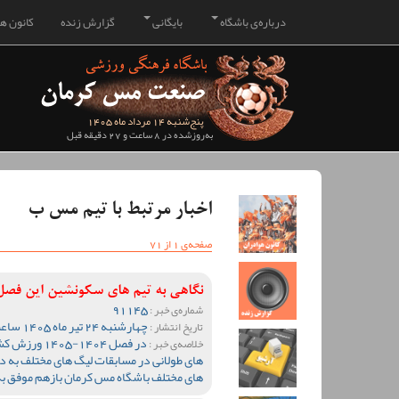
درباره‌ی باشگاه
بایگانی
گزارش زنده
کانون هو
پنج‌شنبه 14 مرداد ماه 1405
به‌روزشده در 8 ساعت و 27 دقیقه قبل
اخبار مرتبط با تیم مس ب
صفحه‌ی 1 از 71
نگاهی به تیم های سکونشین این فصل
91145
شماره‌ی خبر :
چهارشنبه 24 تیر ماه 1405 ساعت 10:18
تاریخ انتشار :
در فصل 1404-
خلاصه‌ی خبر :
های طولانی در مسابقات لیگ های مختلف به دل
های مختلف باشگاه مس کرمان بازهم موفق ب