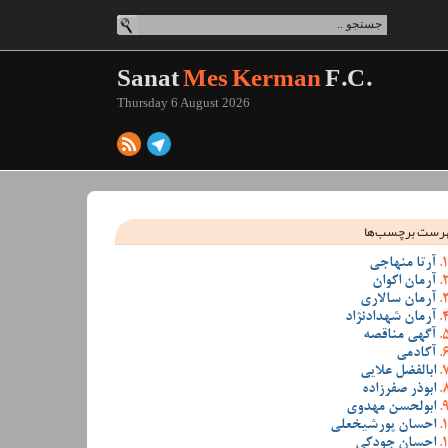
Sanat
Mes Kerman
F.C.
Thursday 6 August 2026
رست برچسب‌ها
آرتا منهاجی
آرمان اکوان
آرمان سالاری
آرمان شهدادنژاد
آگهی مناقصه
آکادمی
ابالفضل علایی
ابوذر صفرزاده
ابولحسن مهدوی
احسان پورشیخعلی
احسان جودکی