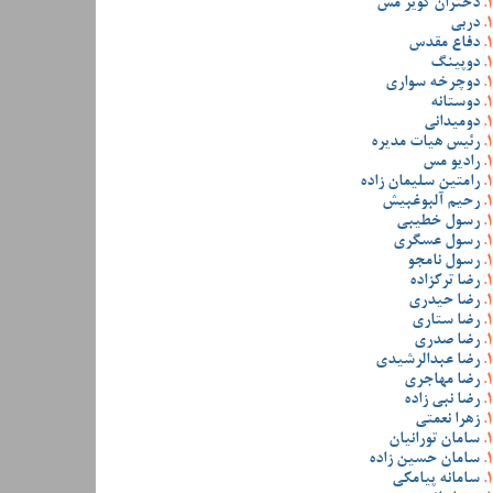
دختران کویر مس
دربی
دفاع مقدس
دوپینگ
دوچرخه سواری
دوستانه
دومیدانی
رئیس هیات مدیره
رادیو مس
رامتین سلیمان زاده
رحیم آلبوغبیش
رسول خطیبی
رسول عسگری
رسول نامجو
رضا ترکزاده
رضا حیدری
رضا ستاری
رضا صدری
رضا عبدالرشیدی
رضا مهاجری
رضا نبی زاده
زهرا نعمتی
سامان تورانیان
سامان حسین زاده
سامانه پیامکی