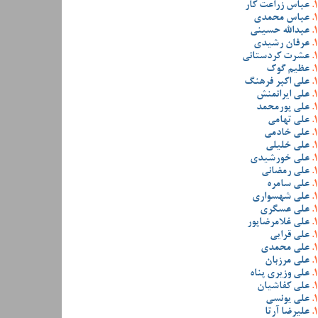
عباس زراعت کار
عباس محمدی
عبدالله حسینی
عرفان رشیدی
عشرت کردستانی
عظیم گوک
علی اکبر فرهنگ
علی ایرانمنش
علی پورمحمد
علی تهامی
علی خادمی
علی خلیلی
علی خورشیدی
علی رمضانی
علی سامره
علی شهسواری
علی عسگری
علی غلامرضاپور
علی قرایی
علی محمدی
علی مرزبان
علی وزیری پناه
علی کفاشیان
علی یونسی
علیرضا آرتا