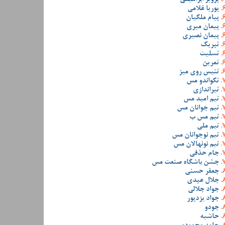
پوریا غلامی
پیام ملکیان
پیمان میری
پیمان نصیری
تبریک
تسلیت
تمرین
تنیس روی میز
تکواندو مس
تیراندازی
تیم امید مس
تیم جوانان مس
تیم مس ب
تیم ملی
تیم نوجوانان مس
تیم نونهالان مس
جام حذفی
جشن باشگاه صنعت مس
جعفر حسنی
جلال عبدی
جواد جلالی
جواد یزدپور
جودو
حاشیه