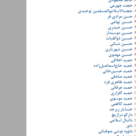
حامد محمودی
حجت جهرمی
حجت‌الاسلام‌والمسلمین توحیدی
حسن مرادی فر
حسین تهامی
حسین حیدری
حسین دوستدار
حسین ذوالغیاث
حسین شنانی
حسین شهریاری
حسین مهدوی
حمید اخلاقی
حمید حاج‌اسماعیل‌زاده
حمید حسین‌خانی
حمید صادقی
حمید طاهری فرد
حمید عرفانی
حمید گلزاری
حمید موسوی
حمید کاظمی
خشایار زبرجد
دارکو دراژیچ
دانیال اسلامی
داور
داوود نوشی صوفیانی