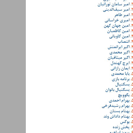
امیر سامان تورانیان
امیر سیف‌الدینی
امیر طاهر
امیری خراسانی
امین جهان کهن
امین کاظمیان
امین کاویانی
انتصاب
اکبر ایرانمنش
اکبر محمدی
اکبر میثاقیان
ایرج کهندل
ایمان رازانی
بابا محمدی
برنامه بازی
بسکتبال
بسکتبال بانوان
بگوویچ
بهرام احمدی
بهرام رشیدفرخی
بهنام بستان
بهنام داداش وند
بوکس
پخش زنده
پرویز ابراهیمی