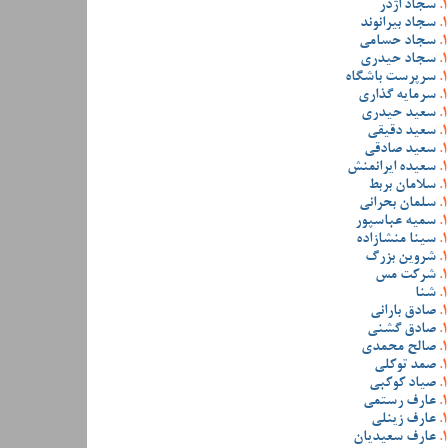
سجاد اژدر
سجاد بیرانوند
سجاد حسامی
سجاد حیدری
سرپرست باشگاه
سرمایه گذاری
سعید حیدری
سعید دقیقی
سعید صادقی
سعیده ایرانمنش
سلامان بربط
سلمان بحرانی
سمیه عباسپور
سینا منشازاده
شروین بزرگ
شرکت مس
شنا
صادق بارانی
صادق گشنی
صالح محمدی
صمد توکلی
صیاد کوکبی
عارف رستمی
عارف زینلی
عارف سعیدیان