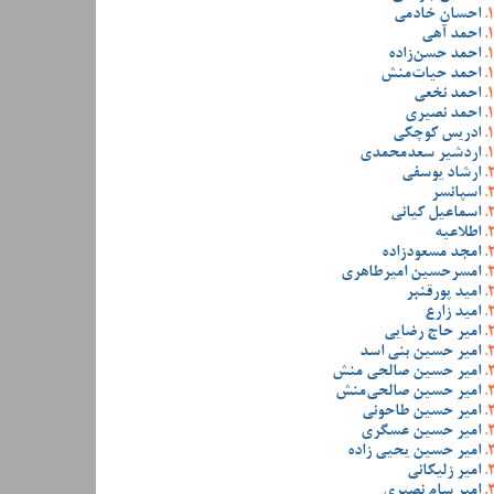
احسان خادمی
احمد آهی
احمد حسن‌زاده
احمد حیات‌منش
احمد نخعی
احمد نصیری
ادریس کوچکی
اردشیر سعدمحمدی
ارشاد یوسفی
اسپانسر
اسماعیل کیانی
اطلاعیه
امجد مسعودزاده
امسرحسین امیرطاهری
امید پورقنبر
امید زارع
امیر حاج رضایی
امیر حسین بنی اسد
امیر حسین صالحی منش
امیر حسین صالحی‌منش
امیر حسین طاحونی
امیر حسین عسگری
امیر حسین یحیی زاده
امیر زلیکانی
امیر سام نصیری