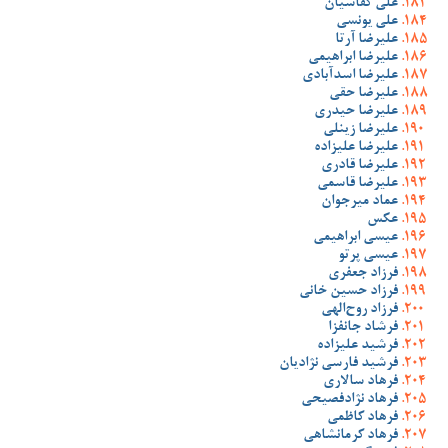
علی کفاشیان
علی یونسی
علیرضا آرتا
علیرضا ابراهیمی
علیرضا اسدآبادی
علیرضا حقی
علیرضا حیدری
علیرضا زینلی
علیرضا علیزاده
علیرضا قادری
علیرضا قاسمی
عماد میرجوان
عکس
عیسی ابراهیمی
عیسی پرتو
فرزاد جعفری
فرزاد حسین خانی
فرزاد روح‌الهی
فرشاد جانفزا
فرشید علیزاده
فرشید فارسی نژادیان
فرهاد سالاری
فرهاد نژادفصیحی
فرهاد کاظمی
فرهاد کرمانشاهی