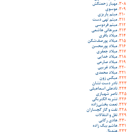
مهیار زحمتکش
موسوی
میثم پاریزی
میثم تهی دست
میثم فردوسی
میرهانی هاشمی
میلاد باقری
میلاد پورصف‌شکن
میلاد پورمحسن
میلاد جعفری
میلاد خدایی
میلاد صارمی
میلاد غریبی
میلاد محمدی
میکس زون
نادر دست نشان
نادعلی اسماعیلی
ناصر شهبازی
نشریه الکتریکی
نعمت بخشی‌زاده
نفت و گاز گچساران
نقل و انتقالات
هادی رکابی
هاشم بیگ زاده
هندبال