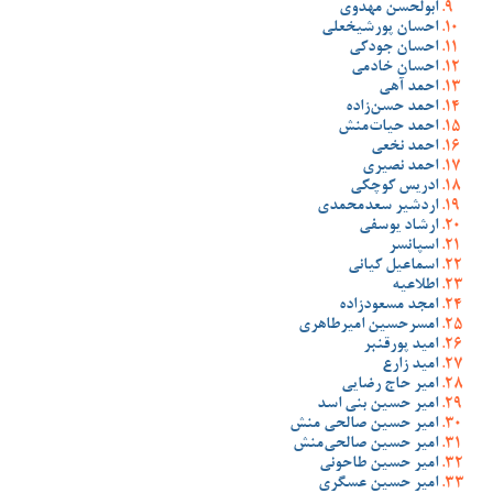
ابولحسن مهدوی
احسان پورشیخعلی
احسان جودکی
احسان خادمی
احمد آهی
احمد حسن‌زاده
احمد حیات‌منش
احمد نخعی
احمد نصیری
ادریس کوچکی
اردشیر سعدمحمدی
ارشاد یوسفی
اسپانسر
اسماعیل کیانی
اطلاعیه
امجد مسعودزاده
امسرحسین امیرطاهری
امید پورقنبر
امید زارع
امیر حاج رضایی
امیر حسین بنی اسد
امیر حسین صالحی منش
امیر حسین صالحی‌منش
امیر حسین طاحونی
امیر حسین عسگری