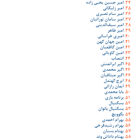
امیر حسین یحیی زاده
امیر زلیکانی
امیر سام نصیری
امیر سامان تورانیان
امیر سیف‌الدینی
امیر طاهر
امیری خراسانی
امین جهان کهن
امین کاظمیان
امین کاویانی
انتصاب
اکبر ایرانمنش
اکبر محمدی
اکبر میثاقیان
ایرج کهندل
ایمان رازانی
بابا محمدی
برنامه بازی
بسکتبال
بسکتبال بانوان
بگوویچ
بهرام احمدی
بهرام رشیدفرخی
بهنام بستان
بهنام داداش وند