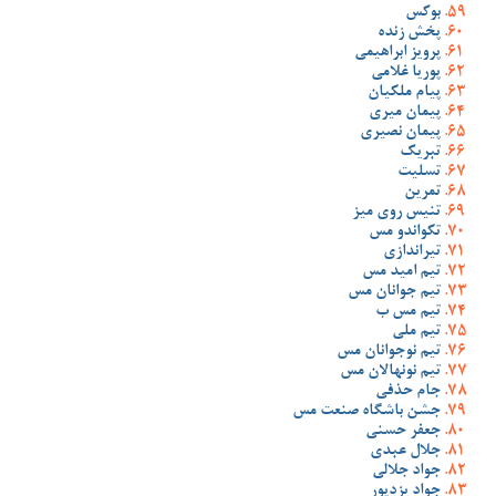
بوکس
پخش زنده
پرویز ابراهیمی
پوریا غلامی
پیام ملکیان
پیمان میری
پیمان نصیری
تبریک
تسلیت
تمرین
تنیس روی میز
تکواندو مس
تیراندازی
تیم امید مس
تیم جوانان مس
تیم مس ب
تیم ملی
تیم نوجوانان مس
تیم نونهالان مس
جام حذفی
جشن باشگاه صنعت مس
جعفر حسنی
جلال عبدی
جواد جلالی
جواد یزدپور