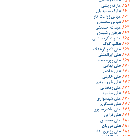
عارف رستمی
عارف زینلی
عارف سعیدیان
عباس زراعت کار
عباس محمدی
عبدالله حسینی
عرفان رشیدی
عشرت کردستانی
عظیم گوک
علی اکبر فرهنگ
علی ایرانمنش
علی پورمحمد
علی تهامی
علی خادمی
علی خلیلی
علی خورشیدی
علی رمضانی
علی سامره
علی شهسواری
علی عسگری
علی غلامرضاپور
علی قرایی
علی محمدی
علی مرزبان
علی وزیری پناه