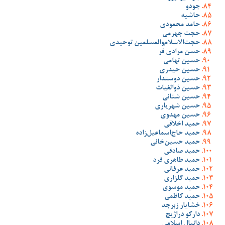
جودو
حاشیه
حامد محمودی
حجت جهرمی
حجت‌الاسلام‌والمسلمین توحیدی
حسن مرادی فر
حسین تهامی
حسین حیدری
حسین دوستدار
حسین ذوالغیاث
حسین شنانی
حسین شهریاری
حسین مهدوی
حمید اخلاقی
حمید حاج‌اسماعیل‌زاده
حمید حسین‌خانی
حمید صادقی
حمید طاهری فرد
حمید عرفانی
حمید گلزاری
حمید موسوی
حمید کاظمی
خشایار زبرجد
دارکو دراژیچ
دانیال اسلامی