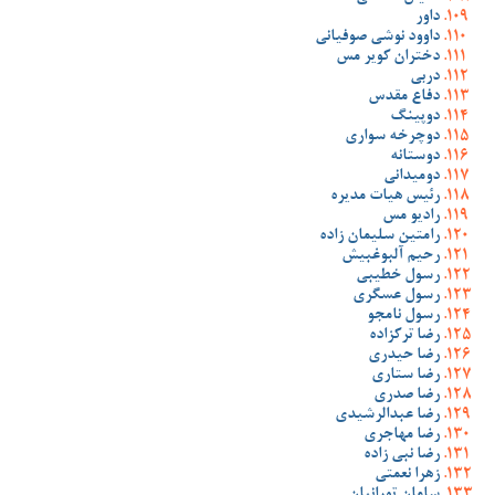
داور
داوود نوشی صوفیانی
دختران کویر مس
دربی
دفاع مقدس
دوپینگ
دوچرخه سواری
دوستانه
دومیدانی
رئیس هیات مدیره
رادیو مس
رامتین سلیمان زاده
رحیم آلبوغبیش
رسول خطیبی
رسول عسگری
رسول نامجو
رضا ترکزاده
رضا حیدری
رضا ستاری
رضا صدری
رضا عبدالرشیدی
رضا مهاجری
رضا نبی زاده
زهرا نعمتی