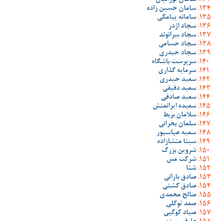
سامان تورانیان
سامان حسین زاده
سامانه پیامکی
سجاد اژدر
سجاد بیرانوند
سجاد حسامی
سجاد حیدری
سرپرست باشگاه
سرمایه گذاری
سعید حیدری
سعید دقیقی
سعید صادقی
سعیده ایرانمنش
سلامان بربط
سلمان بحرانی
سمیه عباسپور
سینا منشازاده
شروین بزرگ
شرکت مس
شنا
صادق بارانی
صادق گشنی
صالح محمدی
صمد توکلی
صیاد کوکبی