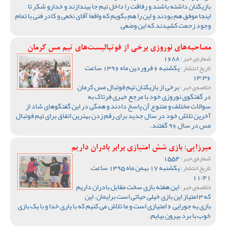
بازیکنان داشته باشند و رفاقت را داخل تیم جا بیندازند و خدارو شکر تا
اینجا موفق هم بودند و این را هم بگویم که واقعا آقای نخعی و کادر فنی با تمام
وجود زحمت کشیدند که این وضعی
مصاحبه‌های نوروزی برخی از فوتبالیست‌های تیم مس کرمان
1688
شماره‌ی خبر :
یکشنبه 6 فروردین ماه 1396 ساعت
تاریخ انتشار :
13:36
برخی از بازیکنان تیم فوتبال مس کرمان
خلاصه‌ی خبر :
در گفتگوی نوروزی خود با مرجع خبری فرتاک به
سوالات مختلف و متنوع آن پاسخ دادند و همگی در این گفتگوهای شاد از
آخرین تلاش خود در سال جدید برای رقم زدن بهترین اتفاق برای تیم فوتبال
مس در سال 96 گفتند.
میرزایی: بازی شش امتیازی برابر بادران داریم
1554
شماره‌ی خبر :
یکشنبه 17 بهمن ماه 1395 ساعت
تاریخ انتشار :
11:41
این هفته بازی سخت مقابل بادران داریم
خلاصه‌ی خبر :
که 3 امتیاز این بازی خیلی حیاتی است برایمان. این
بازی یه جورایی 6 امتیازی است و ما تلاش می کنیم که با یاری خدا و با یک بازی
خوب با برد بیرون‌ بیایم.