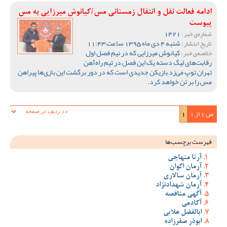
ادامه فعالت نقل و انتقال زمستانی مس/کیانوش میرزایی به مس
پیوست
1421
شماره‌ی خبر :
شنبه 4 دی ماه 1395 ساعت 11:43
تاریخ انتشار :
کیانوش میرزایی که در نیم فصل اول
خلاصه‌ی خبر :
رقابت‌های لیگ دسته یک این فصل در تیم راه‌آهن
تهران توپ می‌زد بازیکن جدیدی است که در دور برگشت این بازی‌ها پیراهن
مس را بر تن خواهد کرد.
ص 1 از 1
1
فهرست برچسب‌ها
آرتا منهاجی
آرمان اکوان
آرمان سالاری
آرمان شهدادنژاد
آگهی مناقصه
آکادمی
ابالفضل علایی
ابوذر صفرزاده