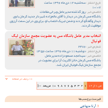
سه‌شنبه 12 دی ماه 1396 ساعت
تاریخ انتشار :
10:07
روز گذشته مدیرعامل وبرخی مقامات
خلاصه‌ی خبر :
باشگاه مس کرمان در دیدار با آقای عالم‌زاده شهردار جدید کرمان با وی
دیدار وگفتگو کردند و ضمن تبریک انتصاب او، برای وی در این سمت آرزوی
موفقیت کردند.
انتخاب مدیر عامل باشگاه مس به عضویت مجمع سازمان لیگ
فوتبال
2486
شماره‌ی خبر :
دوشنبه 11 دی ماه 1396 ساعت 13:56
تاریخ انتشار :
سیدامجد مسعودزاده مدیرعامل
خلاصه‌ی خبر :
باشگاه مس کرمان حائز اکثریت آرا برای عضویت در
مجمع سازمان لیگ فوتبال ایران شد.
ص 1 از 12
1
2
3
4
5
6
7
8
9
10
ص‌بعد
>>|
فهرست برچسب‌ها
آرتا منهاجی