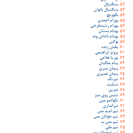
بسکتبال
بسکتبال بانوان
بگوویچ
بهرام احمدی
بهرام رشیدفرخی
بهنام بستان
بهنام داداش وند
بوکس
پخش زنده
پرویز ابراهیمی
پوریا غلامی
پیام ملکیان
پیمان میری
پیمان نصیری
تبریک
تسلیت
تمرین
تنیس روی میز
تکواندو مس
تیراندازی
تیم امید مس
تیم جوانان مس
تیم مس ب
تیم ملی