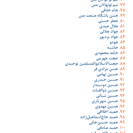
تیم نوجوانان مس
تیم نونهالان مس
جام حذفی
جشن باشگاه صنعت مس
جعفر حسنی
جلال عبدی
جواد جلالی
جواد یزدپور
جودو
حاشیه
حامد محمودی
حجت جهرمی
حجت‌الاسلام‌والمسلمین توحیدی
حسن مرادی فر
حسین تهامی
حسین حیدری
حسین دوستدار
حسین ذوالغیاث
حسین شنانی
حسین شهریاری
حسین مهدوی
حمید اخلاقی
حمید حاج‌اسماعیل‌زاده
حمید حسین‌خانی
حمید صادقی