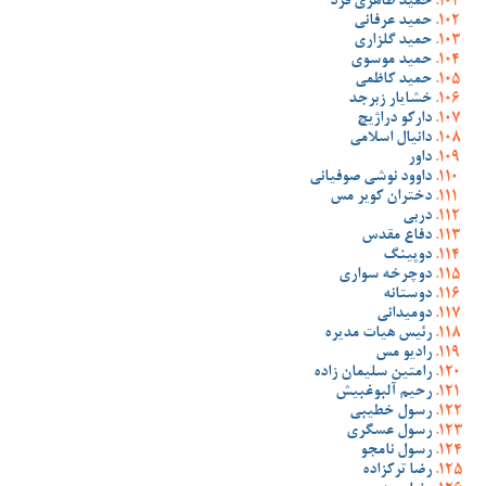
حمید طاهری فرد
حمید عرفانی
حمید گلزاری
حمید موسوی
حمید کاظمی
خشایار زبرجد
دارکو دراژیچ
دانیال اسلامی
داور
داوود نوشی صوفیانی
دختران کویر مس
دربی
دفاع مقدس
دوپینگ
دوچرخه سواری
دوستانه
دومیدانی
رئیس هیات مدیره
رادیو مس
رامتین سلیمان زاده
رحیم آلبوغبیش
رسول خطیبی
رسول عسگری
رسول نامجو
رضا ترکزاده