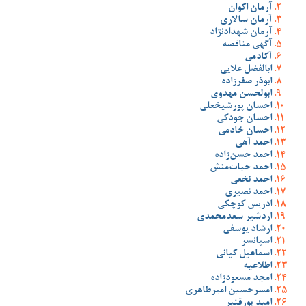
آرمان اکوان
آرمان سالاری
آرمان شهدادنژاد
آگهی مناقصه
آکادمی
ابالفضل علایی
ابوذر صفرزاده
ابولحسن مهدوی
احسان پورشیخعلی
احسان جودکی
احسان خادمی
احمد آهی
احمد حسن‌زاده
احمد حیات‌منش
احمد نخعی
احمد نصیری
ادریس کوچکی
اردشیر سعدمحمدی
ارشاد یوسفی
اسپانسر
اسماعیل کیانی
اطلاعیه
امجد مسعودزاده
امسرحسین امیرطاهری
امید پورقنبر