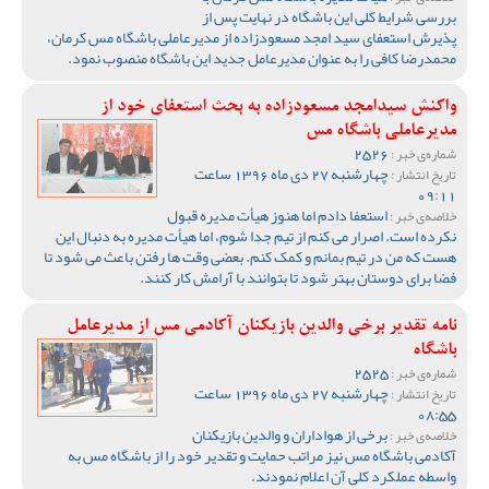
بررسی شرایط کلی این باشگاه در نهایت پس از
پذیرش استعفای سید امجد مسعودزاده از مدیرعاملی باشگاه مس کرمان،
محمدرضا کافی را به عنوان مدیرعامل جدید این باشگاه منصوب نمود.
واکنش سیدامجد مسعودزاده به بحث استعفای خود از
مدیرعاملی باشگاه مس
2526
شماره‌ی خبر :
چهارشنبه 27 دی ماه 1396 ساعت
تاریخ انتشار :
09:11
استعفا دادم اما هنوز هیأت مدیره قبول
خلاصه‌ی خبر :
نکرده است. اصرار می کنم از تیم جدا شوم، اما هیأت مدیره به دنبال این
هست که من در تیم بمانم و کمک کنم. بعضی وقت ها رفتن باعث می شود تا
فضا برای دوستان بهتر شود تا بتوانند با آرامش کار کنند.
نامه تقدیر برخی والدین بازیکنان آکادمی مس از مدیرعامل
باشگاه
2525
شماره‌ی خبر :
چهارشنبه 27 دی ماه 1396 ساعت
تاریخ انتشار :
08:55
برخی از هواداران و والدین بازیکنان
خلاصه‌ی خبر :
آکادمی باشگاه مس نیز مراتب حمایت و تقدیر خود را از باشگاه مس به
واسطه عملکرد کلی آن اعلام نمودند.