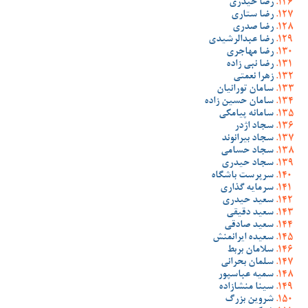
رضا حیدری
رضا ستاری
رضا صدری
رضا عبدالرشیدی
رضا مهاجری
رضا نبی زاده
زهرا نعمتی
سامان تورانیان
سامان حسین زاده
سامانه پیامکی
سجاد اژدر
سجاد بیرانوند
سجاد حسامی
سجاد حیدری
سرپرست باشگاه
سرمایه گذاری
سعید حیدری
سعید دقیقی
سعید صادقی
سعیده ایرانمنش
سلامان بربط
سلمان بحرانی
سمیه عباسپور
سینا منشازاده
شروین بزرگ