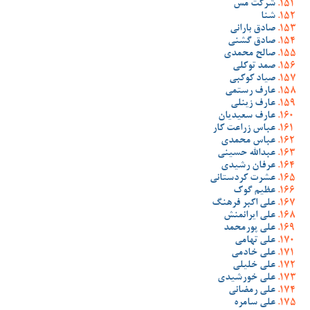
شرکت مس
شنا
صادق بارانی
صادق گشنی
صالح محمدی
صمد توکلی
صیاد کوکبی
عارف رستمی
عارف زینلی
عارف سعیدیان
عباس زراعت کار
عباس محمدی
عبدالله حسینی
عرفان رشیدی
عشرت کردستانی
عظیم گوک
علی اکبر فرهنگ
علی ایرانمنش
علی پورمحمد
علی تهامی
علی خادمی
علی خلیلی
علی خورشیدی
علی رمضانی
علی سامره