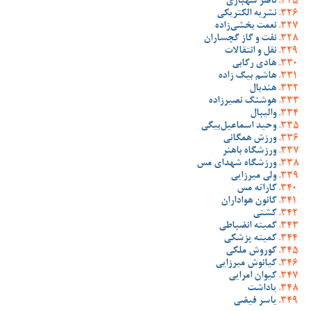
ناصر شهبازی
نشریه الکتریکی
نعمت بخشی‌زاده
نفت و گاز گچساران
نقل و انتقالات
هادی رکابی
هاشم بیگ زاده
هندبال
هوشنگ نصیرزاده
والیبال
وحید اسماعیل‌بیگی
ورزش همگانی
ورزشگاه باهنر
ورزشگاه شهدای مس
ولی میرزایی
کاراته مس
کانون هواداران
کشتی
کمیته انضباطی
کمیته پزشکی
کوروش ملکی
کیانوش میرزایی
کیوان امرایی
یاداشت
یاسر فیضی