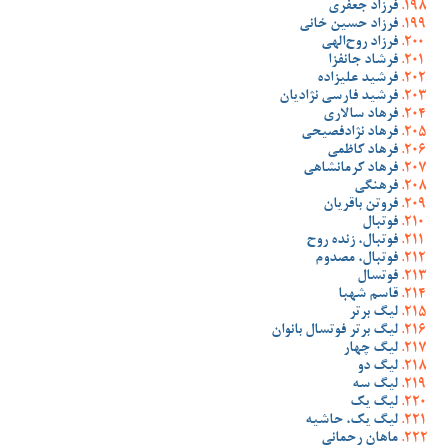
فرزاد جعفری
فرزاد حسین خانی
فرزاد روح‌الهی
فرشاد جانفزا
فرشید علیزاده
فرشید فارسی نژادیان
فرهاد سالاری
فرهاد نژادفصیحی
فرهاد کاظمی
فرهاد کرمانشاهی
فرهنگی
فروتن باقریان
فوتبال
فوتبال، زنده روح
فوتبال، مصدوم
فوتسال
قاسم شهبا
لیگ برتر
لیگ برتر فوتسال بانوان
لیگ چهار
لیگ دو
لیگ سه
لیگ یک
لیگ یک، حاشیه
ماهان رحمانی