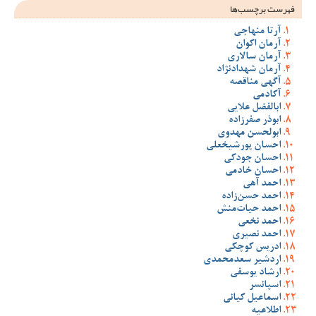
فهرست برچسب‌ها
آرتا منهاجی
آرمان اکوان
آرمان سالاری
آرمان شهدادنژاد
آگهی مناقصه
آکادمی
ابالفضل علایی
ابوذر صفرزاده
ابولحسن مهدوی
احسان پورشیخعلی
احسان جودکی
احسان خادمی
احمد آهی
احمد حسن‌زاده
احمد حیات‌منش
احمد نخعی
احمد نصیری
ادریس کوچکی
اردشیر سعدمحمدی
ارشاد یوسفی
اسپانسر
اسماعیل کیانی
اطلاعیه