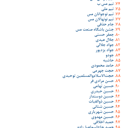
تیم مس ب
تیم ملی
تیم نوجوانان مس
تیم نونهالان مس
جام حذفی
جشن باشگاه صنعت مس
جعفر حسنی
جلال عبدی
جواد جلالی
جواد یزدپور
جودو
حاشیه
حامد محمودی
حجت جهرمی
حجت‌الاسلام‌والمسلمین توحیدی
حسن مرادی فر
حسین تهامی
حسین حیدری
حسین دوستدار
حسین ذوالغیاث
حسین شنانی
حسین شهریاری
حسین مهدوی
حمید اخلاقی
حمید حاج‌اسماعیل‌زاده