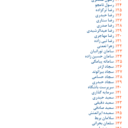
رسول عسگری
رسول نامجو
رضا ترکزاده
رضا حیدری
رضا ستاری
رضا صدری
رضا عبدالرشیدی
رضا مهاجری
رضا نبی زاده
زهرا نعمتی
سامان تورانیان
سامان حسین زاده
سامانه پیامکی
سجاد اژدر
سجاد بیرانوند
سجاد حسامی
سجاد حیدری
سرپرست باشگاه
سرمایه گذاری
سعید حیدری
سعید دقیقی
سعید صادقی
سعیده ایرانمنش
سلامان بربط
سلمان بحرانی