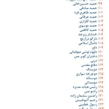
حمید حسین‌خانی
حمید صادقی
حمید طاهری فرد
حمید عرفانی
حمید گلزاری
حمید موسوی
حمید کاظمی
خشایار زبرجد
دارکو دراژیچ
دانیال اسلامی
داور
داوود نوشی صوفیانی
دختران کویر مس
دربی
دفاع مقدس
دوپینگ
دوچرخه سواری
دوستانه
دومیدانی
رئیس هیات مدیره
رادیو مس
رامتین سلیمان زاده
رحیم آلبوغبیش
رسول خطیبی