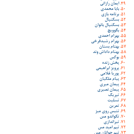
ایمان رازانی
بابا محمدی
برنامه بازی
بسکتبال
بسکتبال بانوان
بگوویچ
بهرام احمدی
بهرام رشیدفرخی
بهنام بستان
بهنام داداش وند
بوکس
پخش زنده
پرویز ابراهیمی
پوریا غلامی
پیام ملکیان
پیمان میری
پیمان نصیری
تبریک
تسلیت
تمرین
تنیس روی میز
تکواندو مس
تیراندازی
تیم امید مس
تیم جوانان مس