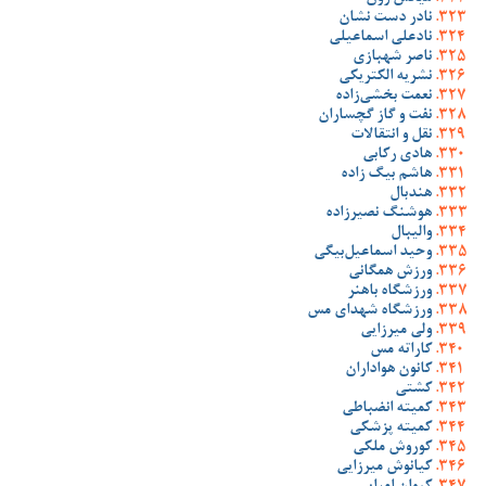
نادر دست نشان
نادعلی اسماعیلی
ناصر شهبازی
نشریه الکتریکی
نعمت بخشی‌زاده
نفت و گاز گچساران
نقل و انتقالات
هادی رکابی
هاشم بیگ زاده
هندبال
هوشنگ نصیرزاده
والیبال
وحید اسماعیل‌بیگی
ورزش همگانی
ورزشگاه باهنر
ورزشگاه شهدای مس
ولی میرزایی
کاراته مس
کانون هواداران
کشتی
کمیته انضباطی
کمیته پزشکی
کوروش ملکی
کیانوش میرزایی