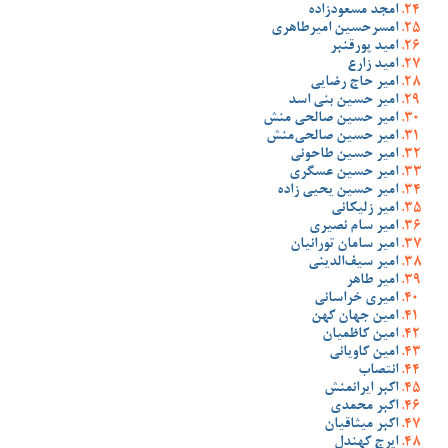
امجد مسعودزاده
امسرحسین امیرطاهری
امید پورقنبر
امید زارع
امیر حاج رضایی
امیر حسین بنی اسد
امیر حسین صالحی منش
امیر حسین صالحی‌منش
امیر حسین طاحونی
امیر حسین عسگری
امیر حسین یحیی زاده
امیر زلیکانی
امیر سام نصیری
امیر سامان تورانیان
امیر سیف‌الدینی
امیر طاهر
امیری خراسانی
امین جهان کهن
امین کاظمیان
امین کاویانی
انتصاب
اکبر ایرانمنش
اکبر محمدی
اکبر میثاقیان
ایرج کهندل