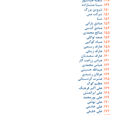
سمیه عباسپور
سینا منشازاده
شروین بزرگ
شرکت مس
شنا
صادق بارانی
صادق گشنی
صالح محمدی
صمد توکلی
صیاد کوکبی
عارف رستمی
عارف زینلی
عارف سعیدیان
عباس زراعت کار
عباس محمدی
عبدالله حسینی
عرفان رشیدی
عشرت کردستانی
عظیم گوک
علی اکبر فرهنگ
علی ایرانمنش
علی پورمحمد
علی تهامی
علی خادمی
علی خلیلی