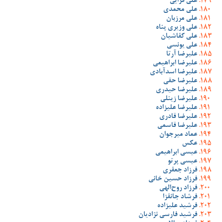
علی قرایی
علی محمدی
علی مرزبان
علی وزیری پناه
علی کفاشیان
علی یونسی
علیرضا آرتا
علیرضا ابراهیمی
علیرضا اسدآبادی
علیرضا حقی
علیرضا حیدری
علیرضا زینلی
علیرضا علیزاده
علیرضا قادری
علیرضا قاسمی
عماد میرجوان
عکس
عیسی ابراهیمی
عیسی پرتو
فرزاد جعفری
فرزاد حسین خانی
فرزاد روح‌الهی
فرشاد جانفزا
فرشید علیزاده
فرشید فارسی نژادیان