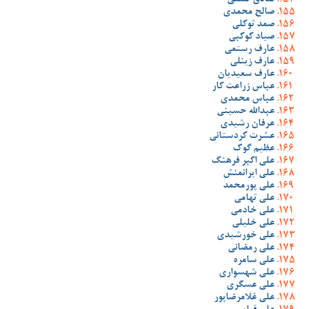
صادق گشنی
صالح محمدی
صمد توکلی
صیاد کوکبی
عارف رستمی
عارف زینلی
عارف سعیدیان
عباس زراعت کار
عباس محمدی
عبدالله حسینی
عرفان رشیدی
عشرت کردستانی
عظیم گوک
علی اکبر فرهنگ
علی ایرانمنش
علی پورمحمد
علی تهامی
علی خادمی
علی خلیلی
علی خورشیدی
علی رمضانی
علی سامره
علی شهسواری
علی عسگری
علی غلامرضاپور