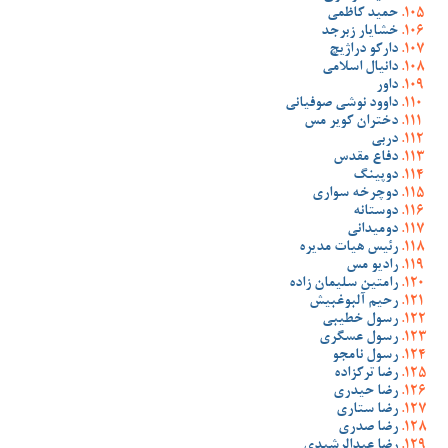
حمید کاظمی
خشایار زبرجد
دارکو دراژیچ
دانیال اسلامی
داور
داوود نوشی صوفیانی
دختران کویر مس
دربی
دفاع مقدس
دوپینگ
دوچرخه سواری
دوستانه
دومیدانی
رئیس هیات مدیره
رادیو مس
رامتین سلیمان زاده
رحیم آلبوغبیش
رسول خطیبی
رسول عسگری
رسول نامجو
رضا ترکزاده
رضا حیدری
رضا ستاری
رضا صدری
رضا عبدالرشیدی