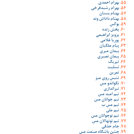
بهرام احمدی
بهرام رشیدفرخی
بهنام بستان
بهنام داداش وند
بوکس
پخش زنده
پرویز ابراهیمی
پوریا غلامی
پیام ملکیان
پیمان میری
پیمان نصیری
تبریک
تسلیت
تمرین
تنیس روی میز
تکواندو مس
تیراندازی
تیم امید مس
تیم جوانان مس
تیم مس ب
تیم ملی
تیم نوجوانان مس
تیم نونهالان مس
جام حذفی
جشن باشگاه صنعت مس