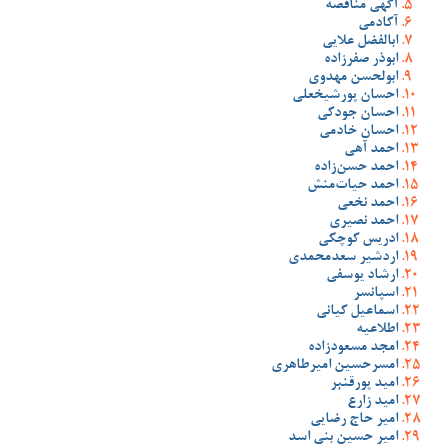
آگهی مناقصه
آکادمی
ابالفضل علایی
ابوذر صفرزاده
ابولحسن مهدوی
احسان پورشیخعلی
احسان جودکی
احسان خادمی
احمد آهی
احمد حسن‌زاده
احمد حیات‌منش
احمد نخعی
احمد نصیری
ادریس کوچکی
اردشیر سعدمحمدی
ارشاد یوسفی
اسپانسر
اسماعیل کیانی
اطلاعیه
امجد مسعودزاده
امسرحسین امیرطاهری
امید پورقنبر
امید زارع
امیر حاج رضایی
امیر حسین بنی اسد