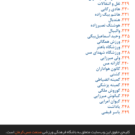
نقل و انتقالات
هادی رکابی
هاشم بیگ زاده
هندبال
هوشنگ نصیرزاده
والیبال
وحید اسماعیل‌بیگی
ورزش همگانی
ورزشگاه باهنر
ورزشگاه شهدای مس
ولی میرزایی
کاراته مس
کانون هواداران
کشتی
کمیته انضباطی
کمیته پزشکی
کوروش ملکی
کیانوش میرزایی
کیوان امرایی
یاداشت
یاسر فیضی
کلیه‌ی حقوق این وب‌سایت متعلق به باشگاه فرهنگی ورزشی
صنعت مس کرمان
است.