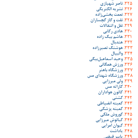
ناصر شهبازی
نشریه الکتریکی
نعمت بخشی‌زاده
نفت و گاز گچساران
نقل و انتقالات
هادی رکابی
هاشم بیگ زاده
هندبال
هوشنگ نصیرزاده
والیبال
وحید اسماعیل‌بیگی
ورزش همگانی
ورزشگاه باهنر
ورزشگاه شهدای مس
ولی میرزایی
کاراته مس
کانون هواداران
کشتی
کمیته انضباطی
کمیته پزشکی
کوروش ملکی
کیانوش میرزایی
کیوان امرایی
یاداشت
یاسر فیضی