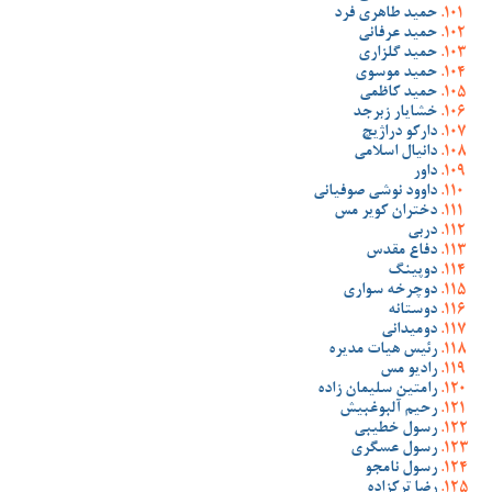
حمید طاهری فرد
حمید عرفانی
حمید گلزاری
حمید موسوی
حمید کاظمی
خشایار زبرجد
دارکو دراژیچ
دانیال اسلامی
داور
داوود نوشی صوفیانی
دختران کویر مس
دربی
دفاع مقدس
دوپینگ
دوچرخه سواری
دوستانه
دومیدانی
رئیس هیات مدیره
رادیو مس
رامتین سلیمان زاده
رحیم آلبوغبیش
رسول خطیبی
رسول عسگری
رسول نامجو
رضا ترکزاده