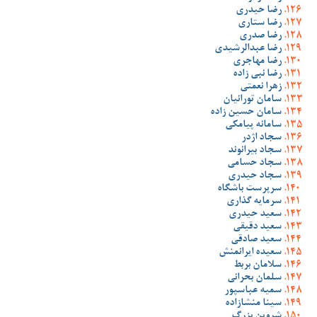
رضا حیدری
رضا ستاری
رضا صدری
رضا عبدالرشیدی
رضا مهاجری
رضا نبی زاده
زهرا نعمتی
سامان تورانیان
سامان حسین زاده
سامانه پیامکی
سجاد اژدر
سجاد بیرانوند
سجاد حسامی
سجاد حیدری
سرپرست باشگاه
سرمایه گذاری
سعید حیدری
سعید دقیقی
سعید صادقی
سعیده ایرانمنش
سلامان بربط
سلمان بحرانی
سمیه عباسپور
سینا منشازاده
شروین بزرگ