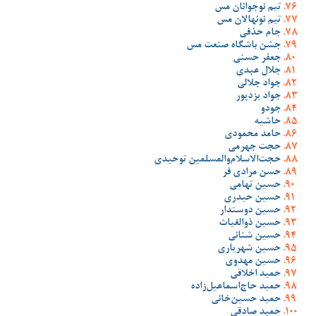
تیم نوجوانان مس
تیم نونهالان مس
جام حذفی
جشن باشگاه صنعت مس
جعفر حسنی
جلال عبدی
جواد جلالی
جواد یزدپور
جودو
حاشیه
حامد محمودی
حجت جهرمی
حجت‌الاسلام‌والمسلمین توحیدی
حسن مرادی فر
حسین تهامی
حسین حیدری
حسین دوستدار
حسین ذوالغیاث
حسین شنانی
حسین شهریاری
حسین مهدوی
حمید اخلاقی
حمید حاج‌اسماعیل‌زاده
حمید حسین‌خانی
حمید صادقی