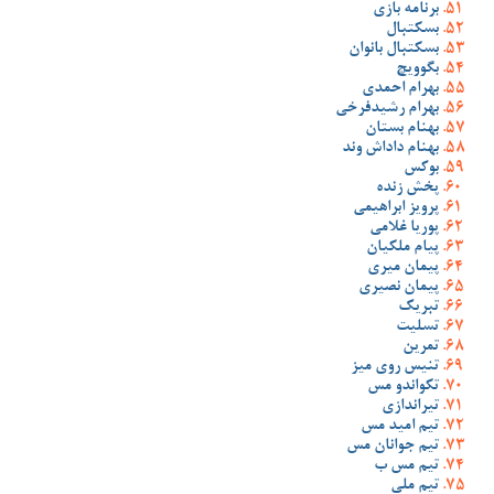
برنامه بازی
بسکتبال
بسکتبال بانوان
بگوویچ
بهرام احمدی
بهرام رشیدفرخی
بهنام بستان
بهنام داداش وند
بوکس
پخش زنده
پرویز ابراهیمی
پوریا غلامی
پیام ملکیان
پیمان میری
پیمان نصیری
تبریک
تسلیت
تمرین
تنیس روی میز
تکواندو مس
تیراندازی
تیم امید مس
تیم جوانان مس
تیم مس ب
تیم ملی