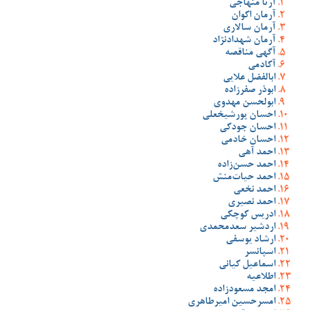
آرتا منهاجی
آرمان اکوان
آرمان سالاری
آرمان شهدادنژاد
آگهی مناقصه
آکادمی
ابالفضل علایی
ابوذر صفرزاده
ابولحسن مهدوی
احسان پورشیخعلی
احسان جودکی
احسان خادمی
احمد آهی
احمد حسن‌زاده
احمد حیات‌منش
احمد نخعی
احمد نصیری
ادریس کوچکی
اردشیر سعدمحمدی
ارشاد یوسفی
اسپانسر
اسماعیل کیانی
اطلاعیه
امجد مسعودزاده
امسرحسین امیرطاهری