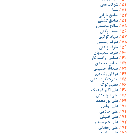
شرکت مس
شنا
صادق بارانی
صادق گشنی
صالح محمدی
صمد توکلی
صیاد کوکبی
عارف رستمی
عارف زینلی
عارف سعیدیان
عباس زراعت کار
عباس محمدی
عبدالله حسینی
عرفان رشیدی
عشرت کردستانی
عظیم گوک
علی اکبر فرهنگ
علی ایرانمنش
علی پورمحمد
علی تهامی
علی خادمی
علی خلیلی
علی خورشیدی
علی رمضانی