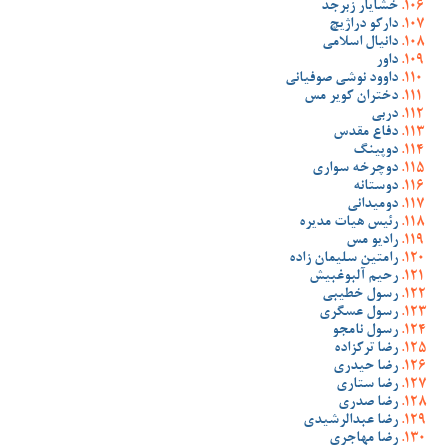
خشایار زبرجد
دارکو دراژیچ
دانیال اسلامی
داور
داوود نوشی صوفیانی
دختران کویر مس
دربی
دفاع مقدس
دوپینگ
دوچرخه سواری
دوستانه
دومیدانی
رئیس هیات مدیره
رادیو مس
رامتین سلیمان زاده
رحیم آلبوغبیش
رسول خطیبی
رسول عسگری
رسول نامجو
رضا ترکزاده
رضا حیدری
رضا ستاری
رضا صدری
رضا عبدالرشیدی
رضا مهاجری