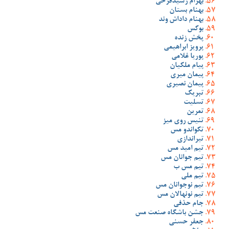
بهرام رشیدفرخی
بهنام بستان
بهنام داداش وند
بوکس
پخش زنده
پرویز ابراهیمی
پوریا غلامی
پیام ملکیان
پیمان میری
پیمان نصیری
تبریک
تسلیت
تمرین
تنیس روی میز
تکواندو مس
تیراندازی
تیم امید مس
تیم جوانان مس
تیم مس ب
تیم ملی
تیم نوجوانان مس
تیم نونهالان مس
جام حذفی
جشن باشگاه صنعت مس
جعفر حسنی