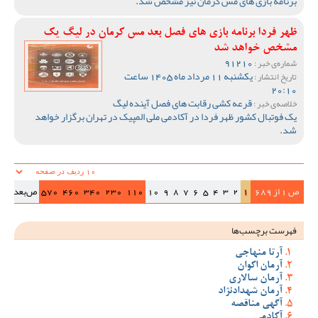
برنامه بازی های مس کرمان نیز مشخص شد.
ظهر فردا برنامه بازی های فصل بعد مس کرمان در لیگ یک
مشخص خواهد شد
91210
شماره‌ی خبر :
یکشنبه 11 مرداد ماه 1405 ساعت
تاریخ انتشار :
20:10
قرعه کشی رقابت های فصل آینده لیگ
خلاصه‌ی خبر :
یک فوتبال کشور ظهر فردا در آکادمی ملی المپیک در تهران برگزار خواهد
شد.
ص 1 از 689
1
2
3
4
5
6
7
8
9
10
110
230
340
460
570
ص‌بعد
>>|
فهرست برچسب‌ها
آرتا منهاجی
آرمان اکوان
آرمان سالاری
آرمان شهدادنژاد
آگهی مناقصه
آکادمی