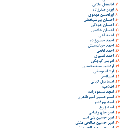
ابالفضل علایی
ابوذر صفرزاده
ابولحسن مهدوی
احسان پورشیخعلی
احسان جودکی
احسان خادمی
احمد آهی
احمد حسن‌زاده
احمد حیات‌منش
احمد نخعی
احمد نصیری
ادریس کوچکی
اردشیر سعدمحمدی
ارشاد یوسفی
اسپانسر
اسماعیل کیانی
اطلاعیه
امجد مسعودزاده
امسرحسین امیرطاهری
امید پورقنبر
امید زارع
امیر حاج رضایی
امیر حسین بنی اسد
امیر حسین صالحی منش