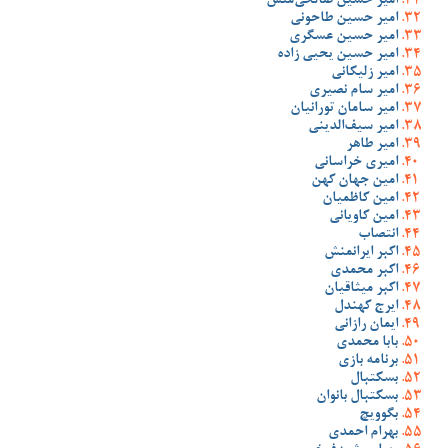
امیر حسین صالحی‌منش
امیر حسین طاحونی
امیر حسین عسگری
امیر حسین یحیی زاده
امیر زلیکانی
امیر سام نصیری
امیر سامان تورانیان
امیر سیف‌الدینی
امیر طاهر
امیری خراسانی
امین جهان کهن
امین کاظمیان
امین کاویانی
انتصاب
اکبر ایرانمنش
اکبر محمدی
اکبر میثاقیان
ایرج کهندل
ایمان رازانی
بابا محمدی
برنامه بازی
بسکتبال
بسکتبال بانوان
بگوویچ
بهرام احمدی