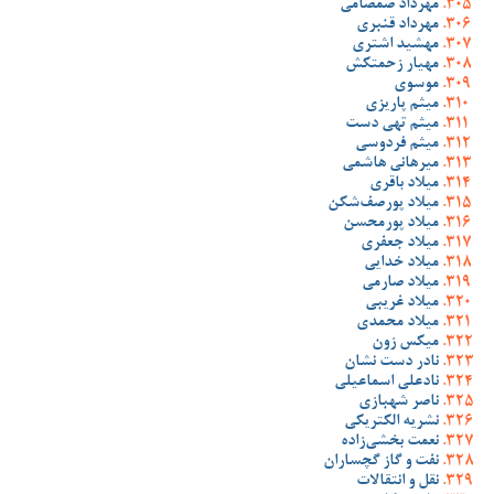
مهرداد صمصامی
مهرداد قنبری
مهشید اشتری
مهیار زحمتکش
موسوی
میثم پاریزی
میثم تهی دست
میثم فردوسی
میرهانی هاشمی
میلاد باقری
میلاد پورصف‌شکن
میلاد پورمحسن
میلاد جعفری
میلاد خدایی
میلاد صارمی
میلاد غریبی
میلاد محمدی
میکس زون
نادر دست نشان
نادعلی اسماعیلی
ناصر شهبازی
نشریه الکتریکی
نعمت بخشی‌زاده
نفت و گاز گچساران
نقل و انتقالات