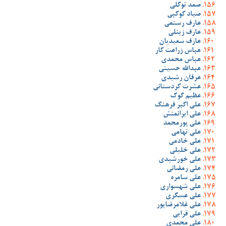
صمد توکلی
صیاد کوکبی
عارف رستمی
عارف زینلی
عارف سعیدیان
عباس زراعت کار
عباس محمدی
عبدالله حسینی
عرفان رشیدی
عشرت کردستانی
عظیم گوک
علی اکبر فرهنگ
علی ایرانمنش
علی پورمحمد
علی تهامی
علی خادمی
علی خلیلی
علی خورشیدی
علی رمضانی
علی سامره
علی شهسواری
علی عسگری
علی غلامرضاپور
علی قرایی
علی محمدی