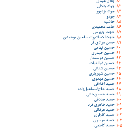
جلال عبدی
جواد جلالی
جواد یزدپور
جودو
حاشیه
حامد محمودی
حجت جهرمی
حجت‌الاسلام‌والمسلمین توحیدی
حسن مرادی فر
حسین تهامی
حسین حیدری
حسین دوستدار
حسین ذوالغیاث
حسین شنانی
حسین شهریاری
حسین مهدوی
حمید اخلاقی
حمید حاج‌اسماعیل‌زاده
حمید حسین‌خانی
حمید صادقی
حمید طاهری فرد
حمید عرفانی
حمید گلزاری
حمید موسوی
حمید کاظمی