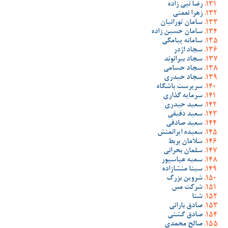
رضا نبی زاده
زهرا نعمتی
سامان تورانیان
سامان حسین زاده
سامانه پیامکی
سجاد اژدر
سجاد بیرانوند
سجاد حسامی
سجاد حیدری
سرپرست باشگاه
سرمایه گذاری
سعید حیدری
سعید دقیقی
سعید صادقی
سعیده ایرانمنش
سلامان بربط
سلمان بحرانی
سمیه عباسپور
سینا منشازاده
شروین بزرگ
شرکت مس
شنا
صادق بارانی
صادق گشنی
صالح محمدی