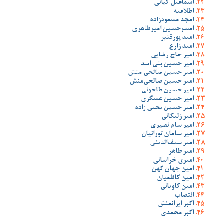
اسماعیل کیانی
اطلاعیه
امجد مسعودزاده
امسرحسین امیرطاهری
امید پورقنبر
امید زارع
امیر حاج رضایی
امیر حسین بنی اسد
امیر حسین صالحی منش
امیر حسین صالحی‌منش
امیر حسین طاحونی
امیر حسین عسگری
امیر حسین یحیی زاده
امیر زلیکانی
امیر سام نصیری
امیر سامان تورانیان
امیر سیف‌الدینی
امیر طاهر
امیری خراسانی
امین جهان کهن
امین کاظمیان
امین کاویانی
انتصاب
اکبر ایرانمنش
اکبر محمدی