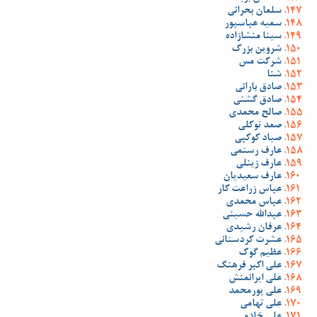
سلمان بحرانی
سمیه عباسپور
سینا منشازاده
شروین بزرگ
شرکت مس
شنا
صادق بارانی
صادق گشنی
صالح محمدی
صمد توکلی
صیاد کوکبی
عارف رستمی
عارف زینلی
عارف سعیدیان
عباس زراعت کار
عباس محمدی
عبدالله حسینی
عرفان رشیدی
عشرت کردستانی
عظیم گوک
علی اکبر فرهنگ
علی ایرانمنش
علی پورمحمد
علی تهامی