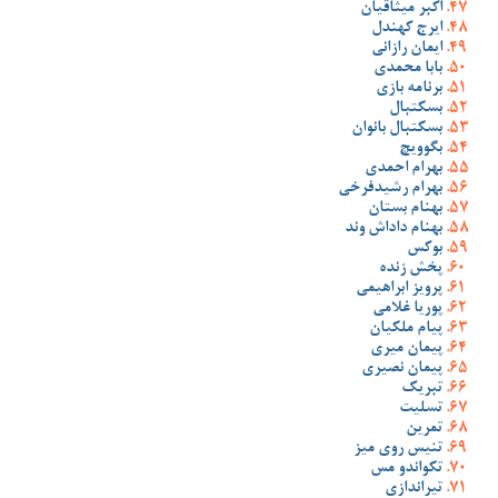
اکبر میثاقیان
ایرج کهندل
ایمان رازانی
بابا محمدی
برنامه بازی
بسکتبال
بسکتبال بانوان
بگوویچ
بهرام احمدی
بهرام رشیدفرخی
بهنام بستان
بهنام داداش وند
بوکس
پخش زنده
پرویز ابراهیمی
پوریا غلامی
پیام ملکیان
پیمان میری
پیمان نصیری
تبریک
تسلیت
تمرین
تنیس روی میز
تکواندو مس
تیراندازی