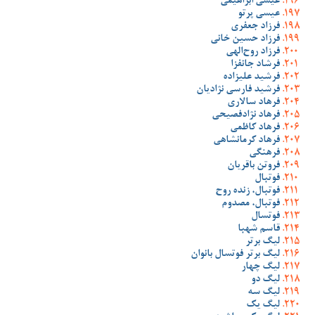
عیسی ابراهیمی
عیسی پرتو
فرزاد جعفری
فرزاد حسین خانی
فرزاد روح‌الهی
فرشاد جانفزا
فرشید علیزاده
فرشید فارسی نژادیان
فرهاد سالاری
فرهاد نژادفصیحی
فرهاد کاظمی
فرهاد کرمانشاهی
فرهنگی
فروتن باقریان
فوتبال
فوتبال، زنده روح
فوتبال، مصدوم
فوتسال
قاسم شهبا
لیگ برتر
لیگ برتر فوتسال بانوان
لیگ چهار
لیگ دو
لیگ سه
لیگ یک