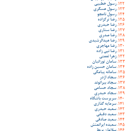
رسول خطیبی
رسول عسگری
رسول نامجو
رضا ترکزاده
رضا حیدری
رضا ستاری
رضا صدری
رضا عبدالرشیدی
رضا مهاجری
رضا نبی زاده
زهرا نعمتی
سامان تورانیان
سامان حسین زاده
سامانه پیامکی
سجاد اژدر
سجاد بیرانوند
سجاد حسامی
سجاد حیدری
سرپرست باشگاه
سرمایه گذاری
سعید حیدری
سعید دقیقی
سعید صادقی
سعیده ایرانمنش
سلامان بربط