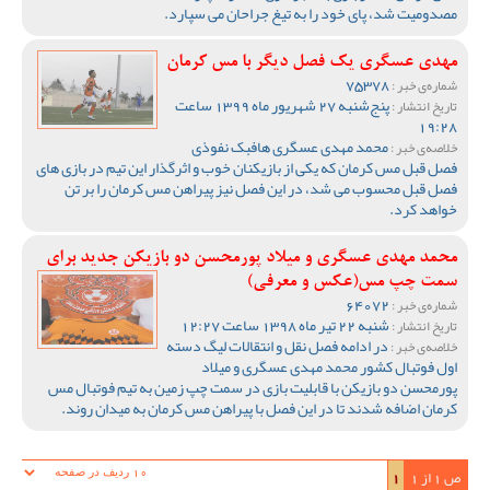
مصدومیت شد، پای خود را به تیغ جراحان می سپارد.
مهدی عسگری یک فصل دیگر با مس کرمان
75378
شماره‌ی خبر :
پنج‌شنبه 27 شهریور ماه 1399 ساعت
تاریخ انتشار :
19:28
محمد مهدی عسگری هافبک نفوذی
خلاصه‌ی خبر :
فصل قبل مس کرمان که یکی از بازیکنان خوب و اثرگذار این تیم در بازی های
فصل قبل محسوب می شد، در این فصل نیز پیراهن مس کرمان را بر تن
خواهد کرد.
محمد مهدی عسگری و میلاد پورمحسن دو بازیکن جدید برای
سمت چپ مس(عکس و معرفی)
64072
شماره‌ی خبر :
شنبه 22 تیر ماه 1398 ساعت 12:27
تاریخ انتشار :
در ادامه فصل نقل و انتقالات لیگ دسته
خلاصه‌ی خبر :
اول فوتبال کشور محمد مهدی عسگری و میلاد
پورمحسن دو بازیکن با قابلیت بازی در سمت چپ زمین به تیم فوتبال مس
کرمان اضافه شدند تا در این فصل با پیراهن مس کرمان به میدان روند.
ص 1 از 1
1