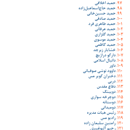
حمید اخلاقی
حمید حاج‌اسماعیل‌زاده
حمید حسین‌خانی
حمید صادقی
حمید طاهری فرد
حمید عرفانی
حمید گلزاری
حمید موسوی
حمید کاظمی
خشایار زبرجد
دارکو دراژیچ
دانیال اسلامی
داور
داوود نوشی صوفیانی
دختران کویر مس
دربی
دفاع مقدس
دوپینگ
دوچرخه سواری
دوستانه
دومیدانی
رئیس هیات مدیره
رادیو مس
رامتین سلیمان زاده
رحیم آلبوغبیش