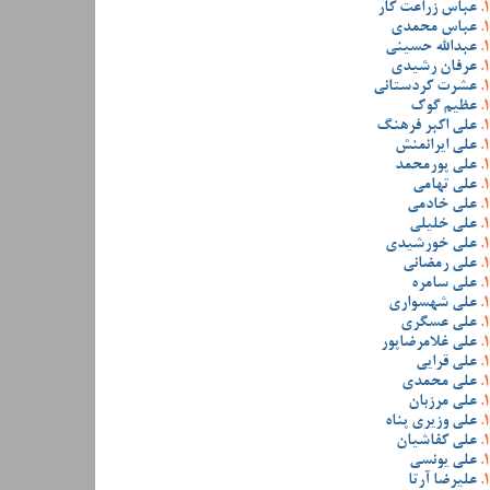
عباس زراعت کار
عباس محمدی
عبدالله حسینی
عرفان رشیدی
عشرت کردستانی
عظیم گوک
علی اکبر فرهنگ
علی ایرانمنش
علی پورمحمد
علی تهامی
علی خادمی
علی خلیلی
علی خورشیدی
علی رمضانی
علی سامره
علی شهسواری
علی عسگری
علی غلامرضاپور
علی قرایی
علی محمدی
علی مرزبان
علی وزیری پناه
علی کفاشیان
علی یونسی
علیرضا آرتا