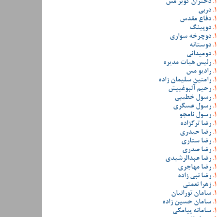
دختران کویر مس
دربی
دفاع مقدس
دوپینگ
دوچرخه سواری
دوستانه
دومیدانی
رئیس هیات مدیره
رادیو مس
رامتین سلیمان زاده
رحیم آلبوغبیش
رسول خطیبی
رسول عسگری
رسول نامجو
رضا ترکزاده
رضا حیدری
رضا ستاری
رضا صدری
رضا عبدالرشیدی
رضا مهاجری
رضا نبی زاده
زهرا نعمتی
سامان تورانیان
سامان حسین زاده
سامانه پیامکی