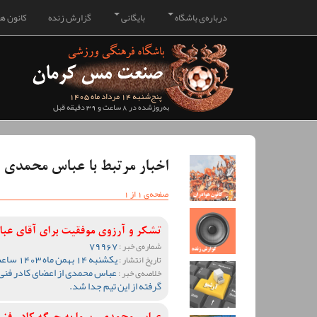
درباره‌ی باشگاه
بایگانی
گزارش زنده
کانون هو
پنج‌شنبه 14 مرداد ماه 1405
به‌روزشده در 8 ساعت و 39 دقیقه قبل
اخبار مرتبط با عباس محمدی
صفحه‌ی 1 از 1
تشکر و آرزوی موفقیت برای آقای ع
79967
شماره‌ی خبر :
یکشنبه 14 بهمن ماه 1403 ساعت 19:26
تاریخ انتشار :
عباس محمدی از اعضای کادر فنی
خلاصه‌ی خبر :
گرفته از این تیم جدا شد.