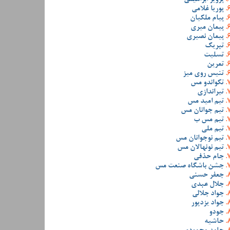
پوریا غلامی
پیام ملکیان
پیمان میری
پیمان نصیری
تبریک
تسلیت
تمرین
تنیس روی میز
تکواندو مس
تیراندازی
تیم امید مس
تیم جوانان مس
تیم مس ب
تیم ملی
تیم نوجوانان مس
تیم نونهالان مس
جام حذفی
جشن باشگاه صنعت مس
جعفر حسنی
جلال عبدی
جواد جلالی
جواد یزدپور
جودو
حاشیه