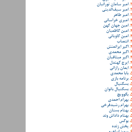
امیر سامان تورانیان
امیر سیف‌الدینی
امیر طاهر
امیری خراسانی
امین جهان کهن
امین کاظمیان
امین کاویانی
انتصاب
اکبر ایرانمنش
اکبر محمدی
اکبر میثاقیان
ایرج کهندل
ایمان رازانی
بابا محمدی
برنامه بازی
بسکتبال
بسکتبال بانوان
بگوویچ
بهرام احمدی
بهرام رشیدفرخی
بهنام بستان
بهنام داداش وند
بوکس
پخش زنده
پرویز ابراهیمی