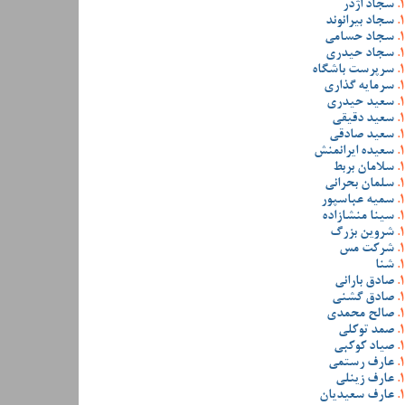
سجاد اژدر
سجاد بیرانوند
سجاد حسامی
سجاد حیدری
سرپرست باشگاه
سرمایه گذاری
سعید حیدری
سعید دقیقی
سعید صادقی
سعیده ایرانمنش
سلامان بربط
سلمان بحرانی
سمیه عباسپور
سینا منشازاده
شروین بزرگ
شرکت مس
شنا
صادق بارانی
صادق گشنی
صالح محمدی
صمد توکلی
صیاد کوکبی
عارف رستمی
عارف زینلی
عارف سعیدیان