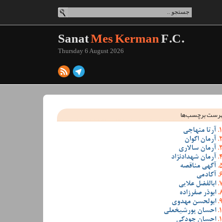
Sanat
Mes Kerman
F.C.
Thursday 6 August 2026
رست برچسب‌ها
آرتا منهاجی
آرمان اکوان
آرمان سالاری
آرمان شهدادنژاد
آگهی مناقصه
آکادمی
ابالفضل علایی
ابوذر صفرزاده
ابولحسن مهدوی
احسان پورشیخعلی
احسان جودکی