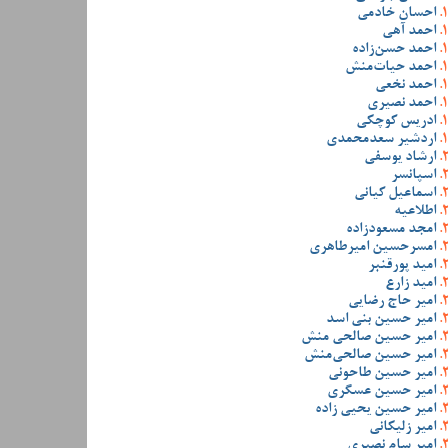
احسان خادمی
احمد آهی
احمد حسن‌زاده
احمد حیات‌منش
احمد نخعی
احمد نصیری
ادریس کوچکی
اردشیر سعدمحمدی
ارشاد یوسفی
اسپانسر
اسماعیل کیانی
اطلاعیه
امجد مسعودزاده
امسرحسین امیرطاهری
امید پورقنبر
امید زارع
امیر حاج رضایی
امیر حسین بنی اسد
امیر حسین صالحی منش
امیر حسین صالحی‌منش
امیر حسین طاحونی
امیر حسین عسگری
امیر حسین یحیی زاده
امیر زلیکانی
امیر سام نصیری