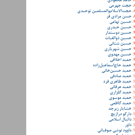
حامد محمودی
حجت جهرمی
حجت‌الاسلام‌والمسلمین توحیدی
حسن مرادی فر
حسین تهامی
حسین حیدری
حسین دوستدار
حسین ذوالغیاث
حسین شنانی
حسین شهریاری
حسین مهدوی
حمید اخلاقی
حمید حاج‌اسماعیل‌زاده
حمید حسین‌خانی
حمید صادقی
حمید طاهری فرد
حمید عرفانی
حمید گلزاری
حمید موسوی
حمید کاظمی
خشایار زبرجد
دارکو دراژیچ
دانیال اسلامی
داور
داوود نوشی صوفیانی