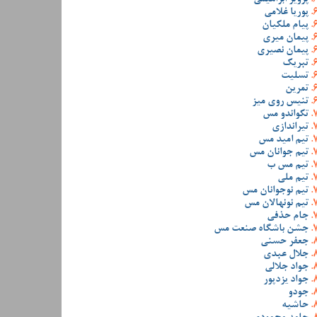
پوریا غلامی
پیام ملکیان
پیمان میری
پیمان نصیری
تبریک
تسلیت
تمرین
تنیس روی میز
تکواندو مس
تیراندازی
تیم امید مس
تیم جوانان مس
تیم مس ب
تیم ملی
تیم نوجوانان مس
تیم نونهالان مس
جام حذفی
جشن باشگاه صنعت مس
جعفر حسنی
جلال عبدی
جواد جلالی
جواد یزدپور
جودو
حاشیه