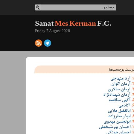
Sanat
Mes Kerman
F.C.
Friday 7 August 2026
رست برچسب‌ها
آرتا منهاجی
آرمان اکوان
آرمان سالاری
آرمان شهدادنژاد
آگهی مناقصه
آکادمی
ابالفضل علایی
ابوذر صفرزاده
ابولحسن مهدوی
احسان پورشیخعلی
احسان جودکی