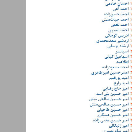
احسان خادمی
احمد آهی
احمد حسن‌زاده
احمد حیات‌منش
احمد نخعی
احمد نصیری
ادریس کوچکی
اردشیر سعدمحمدی
ارشاد یوسفی
اسپانسر
اسماعیل کیانی
اطلاعیه
امجد مسعودزاده
امسرحسین امیرطاهری
امید پورقنبر
امید زارع
امیر حاج رضایی
امیر حسین بنی اسد
امیر حسین صالحی منش
امیر حسین صالحی‌منش
امیر حسین طاحونی
امیر حسین عسگری
امیر حسین یحیی زاده
امیر زلیکانی
امیر سام نصیری