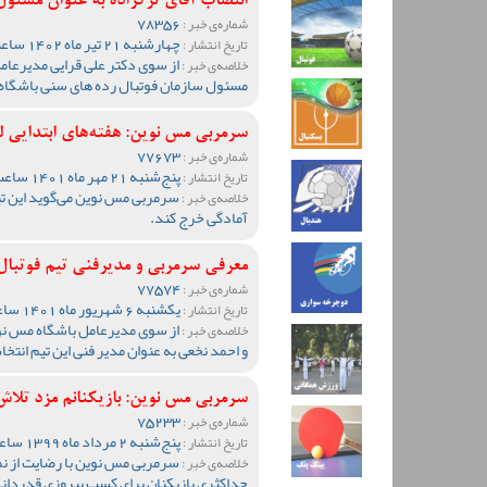
انتصاب آقای ترکزاده به عنوان مسئو
78356
شماره‌ی خبر :
چهارشنبه 21 تیر ماه 1402 ساعت 12:11
تاریخ انتشار :
از سوی دکتر علی قرایی مدیرعام
خلاصه‌ی خبر :
مسئول سازمان فوتبال رده های سنی باشگا
سرمربی مس نوین: هفته‌های ابتدایی لی
77673
شماره‌ی خبر :
پنج‌شنبه 21 مهر ماه 1401 ساعت 22:55
تاریخ انتشار :
سرمربی مس نوین می‌گوید این تیم
خلاصه‌ی خبر :
آمادگی خرج کند.
معرفی سرمربی و مدیرفنی تیم فوتبا
77574
شماره‌ی خبر :
یکشنبه 6 شهریور ماه 1401 ساعت 09:10
تاریخ انتشار :
از سوی مدیرعامل باشگاه مس نوی
خلاصه‌ی خبر :
و احمد نخعی به عنوان مدیر فنی این تیم انتخ
سرمربی مس نوین: بازیکنانم مزد تلاش
75233
شماره‌ی خبر :
پنج‌شنبه 2 مرداد ماه 1399 ساعت 12:23
تاریخ انتشار :
سرمربی مس نوین با رضایت از ن
خلاصه‌ی خبر :
حداکثری بازیکنان برای کسب پیروزی قدردانی