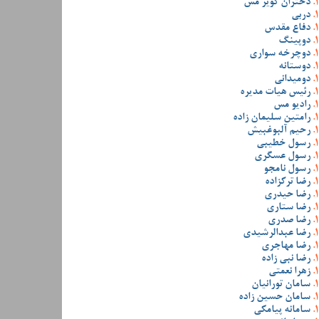
دختران کویر مس
دربی
دفاع مقدس
دوپینگ
دوچرخه سواری
دوستانه
دومیدانی
رئیس هیات مدیره
رادیو مس
رامتین سلیمان زاده
رحیم آلبوغبیش
رسول خطیبی
رسول عسگری
رسول نامجو
رضا ترکزاده
رضا حیدری
رضا ستاری
رضا صدری
رضا عبدالرشیدی
رضا مهاجری
رضا نبی زاده
زهرا نعمتی
سامان تورانیان
سامان حسین زاده
سامانه پیامکی