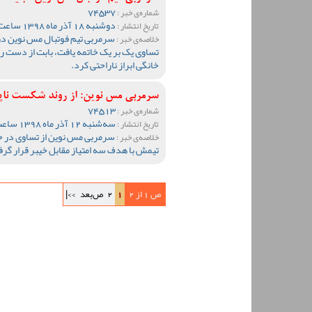
74537
شماره‌ی خبر :
دوشنبه 18 آذر ماه 1398 ساعت 10:40
تاریخ انتشار :
سرمربی تیم فوتبال مس نوین در پا
خلاصه‌ی خبر :
تساوی یک بر یک خاتمه یافت، بابت از دست رف
خانگی ابراز ناراحتی کرد.
سرمربی مس نوین: از روند شکست نا
74513
شماره‌ی خبر :
سه‌شنبه 12 آذر ماه 1398 ساعت 11:19
تاریخ انتشار :
سرمربی مس نوین از تساوی در خرم
خلاصه‌ی خبر :
تیمش با هدف سه امتیاز مقابل خیبر قرار گرف
ص 1 از 2
1
2
ص‌بعد
>>|