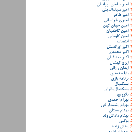
امیر سامان تورانیان
امیر سیف‌الدینی
امیر طاهر
امیری خراسانی
امین جهان کهن
امین کاظمیان
امین کاویانی
انتصاب
اکبر ایرانمنش
اکبر محمدی
اکبر میثاقیان
ایرج کهندل
ایمان رازانی
بابا محمدی
برنامه بازی
بسکتبال
بسکتبال بانوان
بگوویچ
بهرام احمدی
بهرام رشیدفرخی
بهنام بستان
بهنام داداش وند
بوکس
پخش زنده
پرویز ابراهیمی