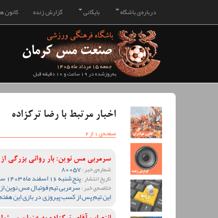
درباره‌ی باشگاه
بایگانی
گزارش زنده
کانون هو
جمعه 15 مرداد ماه 1405
به‌روزشده در 19 ساعت و 10 دقیقه قبل
اخبار مرتبط با رضا ترکزاده
صفحه‌ی 1 از 2
سرمربی مس نوین: بار روانی بزرگی از
80057
شماره‌ی خبر :
پنج‌شنبه 16 اسفند ماه 1403 ساعت 15:08
تاریخ انتشار :
سرمربی تیم فوتبال مس نوین از
خلاصه‌ی خبر :
این تیم پس از کسب پیروزی در بازی این هفته 