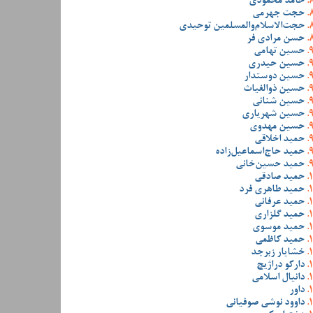
حامد محمودی
حجت جهرمی
حجت‌الاسلام‌والمسلمین توحیدی
حسن مرادی فر
حسین تهامی
حسین حیدری
حسین دوستدار
حسین ذوالغیاث
حسین شنانی
حسین شهریاری
حسین مهدوی
حمید اخلاقی
حمید حاج‌اسماعیل‌زاده
حمید حسین‌خانی
حمید صادقی
حمید طاهری فرد
حمید عرفانی
حمید گلزاری
حمید موسوی
حمید کاظمی
خشایار زبرجد
دارکو دراژیچ
دانیال اسلامی
داور
داوود نوشی صوفیانی