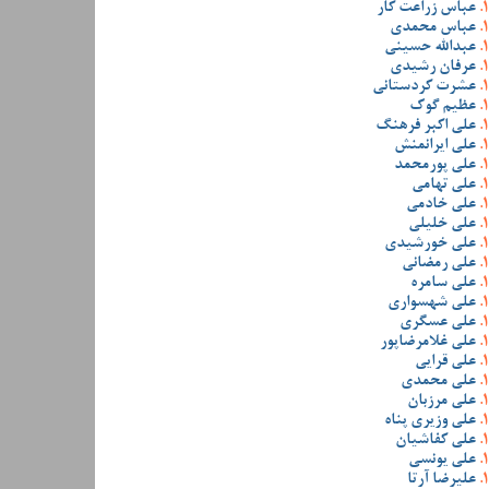
عباس زراعت کار
عباس محمدی
عبدالله حسینی
عرفان رشیدی
عشرت کردستانی
عظیم گوک
علی اکبر فرهنگ
علی ایرانمنش
علی پورمحمد
علی تهامی
علی خادمی
علی خلیلی
علی خورشیدی
علی رمضانی
علی سامره
علی شهسواری
علی عسگری
علی غلامرضاپور
علی قرایی
علی محمدی
علی مرزبان
علی وزیری پناه
علی کفاشیان
علی یونسی
علیرضا آرتا