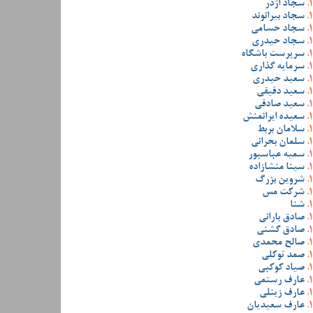
سجاد اژدر
سجاد بیرانوند
سجاد حسامی
سجاد حیدری
سرپرست باشگاه
سرمایه گذاری
سعید حیدری
سعید دقیقی
سعید صادقی
سعیده ایرانمنش
سلامان بربط
سلمان بحرانی
سمیه عباسپور
سینا منشازاده
شروین بزرگ
شرکت مس
شنا
صادق بارانی
صادق گشنی
صالح محمدی
صمد توکلی
صیاد کوکبی
عارف رستمی
عارف زینلی
عارف سعیدیان