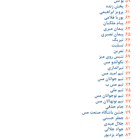
بوکس
پخش زنده
پرویز ابراهیمی
پوریا غلامی
پیام ملکیان
پیمان میری
پیمان نصیری
تبریک
تسلیت
تمرین
تنیس روی میز
تکواندو مس
تیراندازی
تیم امید مس
تیم جوانان مس
تیم مس ب
تیم ملی
تیم نوجوانان مس
تیم نونهالان مس
جام حذفی
جشن باشگاه صنعت مس
جعفر حسنی
جلال عبدی
جواد جلالی
جواد یزدپور