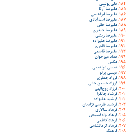
علی یونسی
علیرضا آرتا
علیرضا ابراهیمی
علیرضا اسدآبادی
علیرضا حقی
علیرضا حیدری
علیرضا زینلی
علیرضا علیزاده
علیرضا قادری
علیرضا قاسمی
عماد میرجوان
عکس
عیسی ابراهیمی
عیسی پرتو
فرزاد جعفری
فرزاد حسین خانی
فرزاد روح‌الهی
فرشاد جانفزا
فرشید علیزاده
فرشید فارسی نژادیان
فرهاد سالاری
فرهاد نژادفصیحی
فرهاد کاظمی
فرهاد کرمانشاهی
فرهنگی