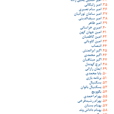
امیر حسین یحیی زاده
امیر زلیکانی
امیر سام نصیری
امیر سامان تورانیان
امیر سیف‌الدینی
امیر طاهر
امیری خراسانی
امین جهان کهن
امین کاظمیان
امین کاویانی
انتصاب
اکبر ایرانمنش
اکبر محمدی
اکبر میثاقیان
ایرج کهندل
ایمان رازانی
بابا محمدی
برنامه بازی
بسکتبال
بسکتبال بانوان
بگوویچ
بهرام احمدی
بهرام رشیدفرخی
بهنام بستان
بهنام داداش وند