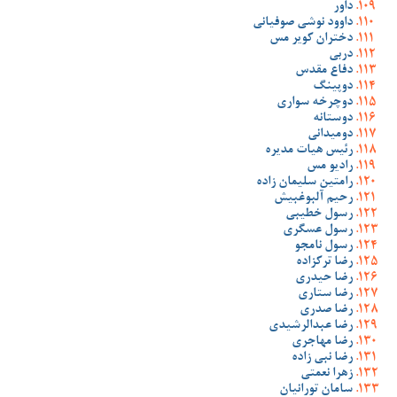
داور
داوود نوشی صوفیانی
دختران کویر مس
دربی
دفاع مقدس
دوپینگ
دوچرخه سواری
دوستانه
دومیدانی
رئیس هیات مدیره
رادیو مس
رامتین سلیمان زاده
رحیم آلبوغبیش
رسول خطیبی
رسول عسگری
رسول نامجو
رضا ترکزاده
رضا حیدری
رضا ستاری
رضا صدری
رضا عبدالرشیدی
رضا مهاجری
رضا نبی زاده
زهرا نعمتی
سامان تورانیان