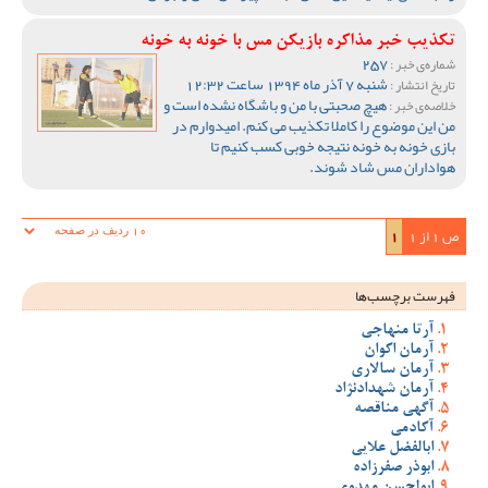
تکذیب خبر مذاکره بازیکن مس با خونه به خونه
257
شماره‌ی خبر :
شنبه 7 آذر ماه 1394 ساعت 12:32
تاریخ انتشار :
هیچ صحبتی با من و باشگاه نشده است و
خلاصه‌ی خبر :
من این موضوع را کاملا تکذیب می کنم. امیدوارم در
بازی خونه به خونه نتیجه خوبی کسب کنیم تا
هواداران مس شاد شوند.
ص 1 از 1
1
فهرست برچسب‌ها
آرتا منهاجی
آرمان اکوان
آرمان سالاری
آرمان شهدادنژاد
آگهی مناقصه
آکادمی
ابالفضل علایی
ابوذر صفرزاده