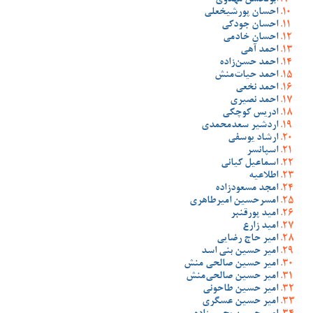
ابولحسن مهدوی
احسان پورشیخعلی
احسان جودکی
احسان خادمی
احمد آهی
احمد حسن‌زاده
احمد حیات‌منش
احمد نخعی
احمد نصیری
ادریس کوچکی
اردشیر سعدمحمدی
ارشاد یوسفی
اسپانسر
اسماعیل کیانی
اطلاعیه
امجد مسعودزاده
امسرحسین امیرطاهری
امید پورقنبر
امید زارع
امیر حاج رضایی
امیر حسین بنی اسد
امیر حسین صالحی منش
امیر حسین صالحی‌منش
امیر حسین طاحونی
امیر حسین عسگری