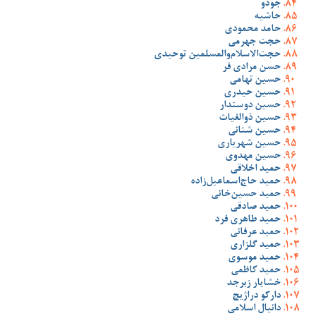
جودو
حاشیه
حامد محمودی
حجت جهرمی
حجت‌الاسلام‌والمسلمین توحیدی
حسن مرادی فر
حسین تهامی
حسین حیدری
حسین دوستدار
حسین ذوالغیاث
حسین شنانی
حسین شهریاری
حسین مهدوی
حمید اخلاقی
حمید حاج‌اسماعیل‌زاده
حمید حسین‌خانی
حمید صادقی
حمید طاهری فرد
حمید عرفانی
حمید گلزاری
حمید موسوی
حمید کاظمی
خشایار زبرجد
دارکو دراژیچ
دانیال اسلامی