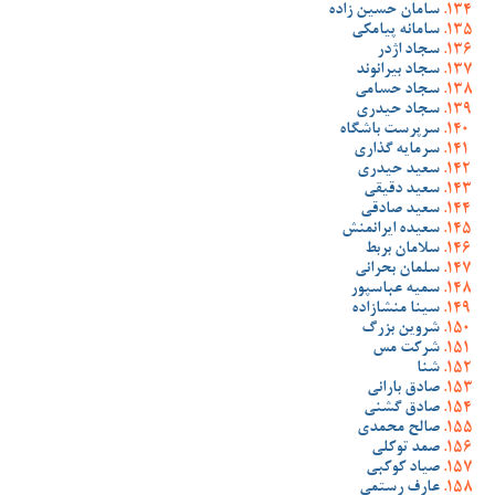
سامان حسین زاده
سامانه پیامکی
سجاد اژدر
سجاد بیرانوند
سجاد حسامی
سجاد حیدری
سرپرست باشگاه
سرمایه گذاری
سعید حیدری
سعید دقیقی
سعید صادقی
سعیده ایرانمنش
سلامان بربط
سلمان بحرانی
سمیه عباسپور
سینا منشازاده
شروین بزرگ
شرکت مس
شنا
صادق بارانی
صادق گشنی
صالح محمدی
صمد توکلی
صیاد کوکبی
عارف رستمی