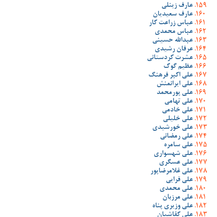
عارف زینلی
عارف سعیدیان
عباس زراعت کار
عباس محمدی
عبدالله حسینی
عرفان رشیدی
عشرت کردستانی
عظیم گوک
علی اکبر فرهنگ
علی ایرانمنش
علی پورمحمد
علی تهامی
علی خادمی
علی خلیلی
علی خورشیدی
علی رمضانی
علی سامره
علی شهسواری
علی عسگری
علی غلامرضاپور
علی قرایی
علی محمدی
علی مرزبان
علی وزیری پناه
علی کفاشیان