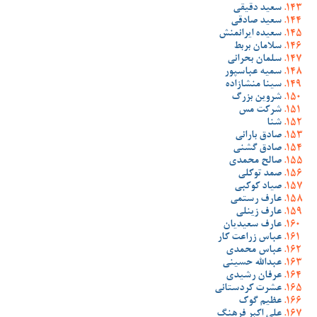
سعید دقیقی
سعید صادقی
سعیده ایرانمنش
سلامان بربط
سلمان بحرانی
سمیه عباسپور
سینا منشازاده
شروین بزرگ
شرکت مس
شنا
صادق بارانی
صادق گشنی
صالح محمدی
صمد توکلی
صیاد کوکبی
عارف رستمی
عارف زینلی
عارف سعیدیان
عباس زراعت کار
عباس محمدی
عبدالله حسینی
عرفان رشیدی
عشرت کردستانی
عظیم گوک
علی اکبر فرهنگ