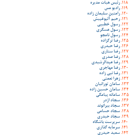
رئیس هیات مدیره
رادیو مس
رامتین سلیمان زاده
رحیم آلبوغبیش
رسول خطیبی
رسول عسگری
رسول نامجو
رضا ترکزاده
رضا حیدری
رضا ستاری
رضا صدری
رضا عبدالرشیدی
رضا مهاجری
رضا نبی زاده
زهرا نعمتی
سامان تورانیان
سامان حسین زاده
سامانه پیامکی
سجاد اژدر
سجاد بیرانوند
سجاد حسامی
سجاد حیدری
سرپرست باشگاه
سرمایه گذاری
سعید حیدری