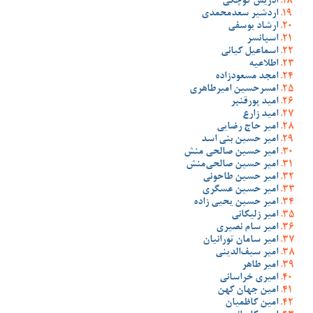
ادریس کوچکی
اردشیر سعدمحمدی
ارشاد یوسفی
اسپانسر
اسماعیل کیانی
اطلاعیه
امجد مسعودزاده
امسرحسین امیرطاهری
امید پورقنبر
امید زارع
امیر حاج رضایی
امیر حسین بنی اسد
امیر حسین صالحی منش
امیر حسین صالحی‌منش
امیر حسین طاحونی
امیر حسین عسگری
امیر حسین یحیی زاده
امیر زلیکانی
امیر سام نصیری
امیر سامان تورانیان
امیر سیف‌الدینی
امیر طاهر
امیری خراسانی
امین جهان کهن
امین کاظمیان