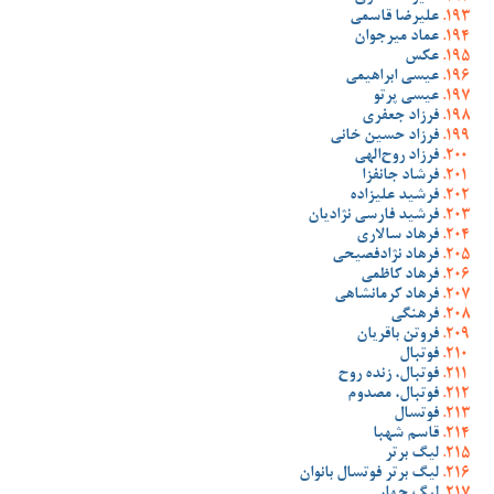
علیرضا قاسمی
عماد میرجوان
عکس
عیسی ابراهیمی
عیسی پرتو
فرزاد جعفری
فرزاد حسین خانی
فرزاد روح‌الهی
فرشاد جانفزا
فرشید علیزاده
فرشید فارسی نژادیان
فرهاد سالاری
فرهاد نژادفصیحی
فرهاد کاظمی
فرهاد کرمانشاهی
فرهنگی
فروتن باقریان
فوتبال
فوتبال، زنده روح
فوتبال، مصدوم
فوتسال
قاسم شهبا
لیگ برتر
لیگ برتر فوتسال بانوان