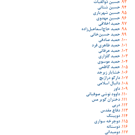
حسین ذوالغیاث
حسین شنانی
حسین شهریاری
حسین مهدوی
حمید اخلاقی
حمید حاج‌اسماعیل‌زاده
حمید حسین‌خانی
حمید صادقی
حمید طاهری فرد
حمید عرفانی
حمید گلزاری
حمید موسوی
حمید کاظمی
خشایار زبرجد
دارکو دراژیچ
دانیال اسلامی
داور
داوود نوشی صوفیانی
دختران کویر مس
دربی
دفاع مقدس
دوپینگ
دوچرخه سواری
دوستانه
دومیدانی