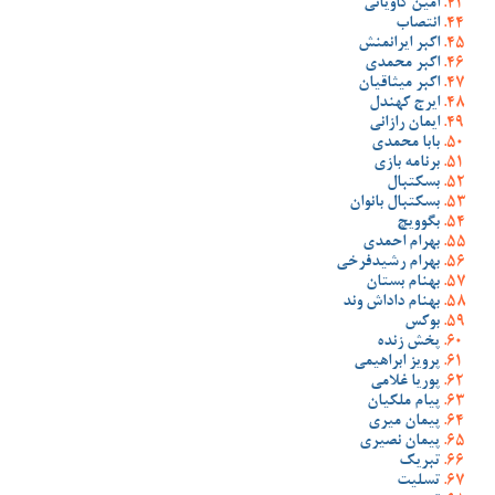
امین کاویانی
انتصاب
اکبر ایرانمنش
اکبر محمدی
اکبر میثاقیان
ایرج کهندل
ایمان رازانی
بابا محمدی
برنامه بازی
بسکتبال
بسکتبال بانوان
بگوویچ
بهرام احمدی
بهرام رشیدفرخی
بهنام بستان
بهنام داداش وند
بوکس
پخش زنده
پرویز ابراهیمی
پوریا غلامی
پیام ملکیان
پیمان میری
پیمان نصیری
تبریک
تسلیت