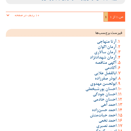
ص 1 از 1
1
فهرست برچسب‌ها
آرتا منهاجی
آرمان اکوان
آرمان سالاری
آرمان شهدادنژاد
آگهی مناقصه
آکادمی
ابالفضل علایی
ابوذر صفرزاده
ابولحسن مهدوی
احسان پورشیخعلی
احسان جودکی
احسان خادمی
احمد آهی
احمد حسن‌زاده
احمد حیات‌منش
احمد نخعی
احمد نصیری