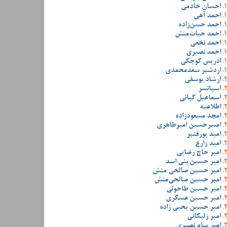
احسان خادمی
احمد آهی
احمد حسن‌زاده
احمد حیات‌منش
احمد نخعی
احمد نصیری
ادریس کوچکی
اردشیر سعدمحمدی
ارشاد یوسفی
اسپانسر
اسماعیل کیانی
اطلاعیه
امجد مسعودزاده
امسرحسین امیرطاهری
امید پورقنبر
امید زارع
امیر حاج رضایی
امیر حسین بنی اسد
امیر حسین صالحی منش
امیر حسین صالحی‌منش
امیر حسین طاحونی
امیر حسین عسگری
امیر حسین یحیی زاده
امیر زلیکانی
امیر سام نصیری