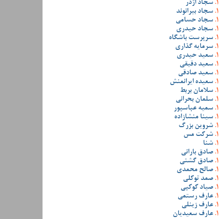
سجاد اژدر
سجاد بیرانوند
سجاد حسامی
سجاد حیدری
سرپرست باشگاه
سرمایه گذاری
سعید حیدری
سعید دقیقی
سعید صادقی
سعیده ایرانمنش
سلامان بربط
سلمان بحرانی
سمیه عباسپور
سینا منشازاده
شروین بزرگ
شرکت مس
شنا
صادق بارانی
صادق گشنی
صالح محمدی
صمد توکلی
صیاد کوکبی
عارف رستمی
عارف زینلی
عارف سعیدیان