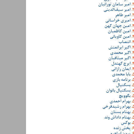
امیر سامان تورانیان
امیر سیف‌الدینی
امیر طاهر
امیری خراسانی
امین جهان کهن
امین کاظمیان
امین کاویانی
انتصاب
اکبر ایرانمنش
اکبر محمدی
اکبر میثاقیان
ایرج کهندل
ایمان رازانی
بابا محمدی
برنامه بازی
بسکتبال
بسکتبال بانوان
بگوویچ
بهرام احمدی
بهرام رشیدفرخی
بهنام بستان
بهنام داداش وند
بوکس
پخش زنده
پرویز ابراهیمی