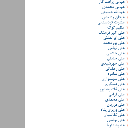
عباس زراعت کار
عباس محمدی
عبدالله حسینی
عرفان رشیدی
عشرت کردستانی
عظیم گوک
علی اکبر فرهنگ
علی ایرانمنش
علی پورمحمد
علی تهامی
علی خادمی
علی خلیلی
علی خورشیدی
علی رمضانی
علی سامره
علی شهسواری
علی عسگری
علی غلامرضاپور
علی قرایی
علی محمدی
علی مرزبان
علی وزیری پناه
علی کفاشیان
علی یونسی
علیرضا آرتا