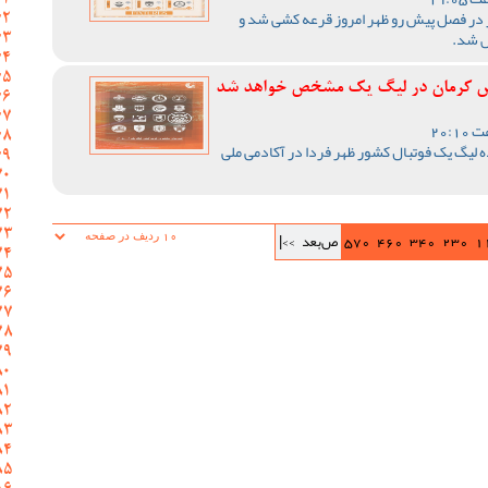
 در فصل پیش رو ظهر امروز قرعه کشی شد و
ص شد.
د مس کرمان در لیگ یک مشخص خواهد شد
لیگ یک فوتبال کشور ظهر فردا در آکادمی ملی
1
230
340
460
570
ص‌بعد
>>|