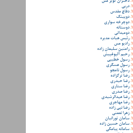
دختران کویر مس
دربی
دفاع مقدس
دوپینگ
دوچرخه سواری
دوستانه
دومیدانی
رئیس هیات مدیره
رادیو مس
رامتین سلیمان زاده
رحیم آلبوغبیش
رسول خطیبی
رسول عسگری
رسول نامجو
رضا ترکزاده
رضا حیدری
رضا ستاری
رضا صدری
رضا عبدالرشیدی
رضا مهاجری
رضا نبی زاده
زهرا نعمتی
سامان تورانیان
سامان حسین زاده
سامانه پیامکی