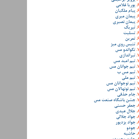
پوریا غلامی
پیام ملکیان
پیمان میری
پیمان نصیری
تبریک
تسلیت
تمرین
تنیس روی میز
تکواندو مس
تیراندازی
تیم امید مس
تیم جوانان مس
تیم مس ب
تیم ملی
تیم نوجوانان مس
تیم نونهالان مس
جام حذفی
جشن باشگاه صنعت مس
جعفر حسنی
جلال عبدی
جواد جلالی
جواد یزدپور
جودو
حاشیه