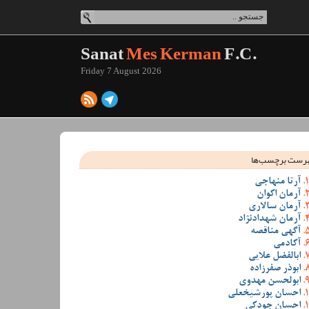
Sanat
Mes Kerman
F.C.
Friday 7 August 2026
رست برچسب‌ها
آرتا منهاجی
آرمان اکوان
آرمان سالاری
آرمان شهدادنژاد
آگهی مناقصه
آکادمی
ابالفضل علایی
ابوذر صفرزاده
ابولحسن مهدوی
احسان پورشیخعلی
احسان جودکی