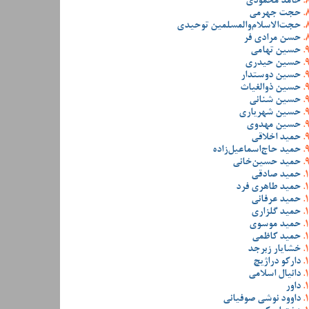
حامد محمودی
حجت جهرمی
حجت‌الاسلام‌والمسلمین توحیدی
حسن مرادی فر
حسین تهامی
حسین حیدری
حسین دوستدار
حسین ذوالغیاث
حسین شنانی
حسین شهریاری
حسین مهدوی
حمید اخلاقی
حمید حاج‌اسماعیل‌زاده
حمید حسین‌خانی
حمید صادقی
حمید طاهری فرد
حمید عرفانی
حمید گلزاری
حمید موسوی
حمید کاظمی
خشایار زبرجد
دارکو دراژیچ
دانیال اسلامی
داور
داوود نوشی صوفیانی