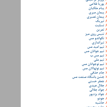
پوریا غلامی
پیام ملکیان
پیمان میری
پیمان نصیری
تبریک
تسلیت
تمرین
تنیس روی میز
تکواندو مس
تیراندازی
تیم امید مس
تیم جوانان مس
تیم مس ب
تیم ملی
تیم نوجوانان مس
تیم نونهالان مس
جام حذفی
جشن باشگاه صنعت مس
جعفر حسنی
جلال عبدی
جواد جلالی
جواد یزدپور
جودو
حاشیه