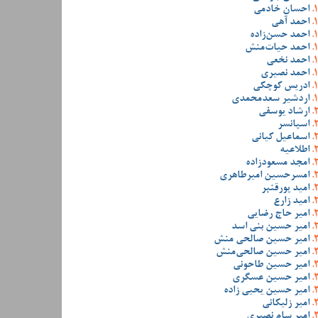
احسان خادمی
احمد آهی
احمد حسن‌زاده
احمد حیات‌منش
احمد نخعی
احمد نصیری
ادریس کوچکی
اردشیر سعدمحمدی
ارشاد یوسفی
اسپانسر
اسماعیل کیانی
اطلاعیه
امجد مسعودزاده
امسرحسین امیرطاهری
امید پورقنبر
امید زارع
امیر حاج رضایی
امیر حسین بنی اسد
امیر حسین صالحی منش
امیر حسین صالحی‌منش
امیر حسین طاحونی
امیر حسین عسگری
امیر حسین یحیی زاده
امیر زلیکانی
امیر سام نصیری