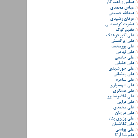
عباس زراعت کار
عباس محمدی
عبدالله حسینی
عرفان رشیدی
عشرت کردستانی
عظیم گوک
علی اکبر فرهنگ
علی ایرانمنش
علی پورمحمد
علی تهامی
علی خادمی
علی خلیلی
علی خورشیدی
علی رمضانی
علی سامره
علی شهسواری
علی عسگری
علی غلامرضاپور
علی قرایی
علی محمدی
علی مرزبان
علی وزیری پناه
علی کفاشیان
علی یونسی
علیرضا آرتا