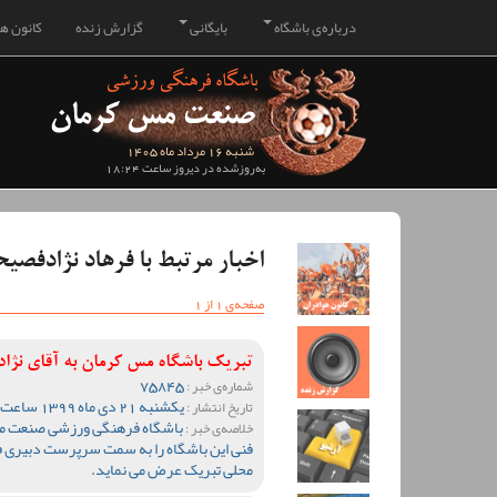
درباره‌ی باشگاه
بایگانی
گزارش زنده
کانون هو
شنبه 16 مرداد ماه 1405
به‌روزشده در دیروز ساعت 18:24
اخبار مرتبط با فرهاد نژادفصی
صفحه‌ی 1 از 1
تبریک باشگاه مس کرمان به آقای نژ
75845
شماره‌ی خبر :
یکشنبه 21 دی ماه 1399 ساعت 09:25
تاریخ انتشار :
باشگاه فرهنگی ورزشی صنعت مس
خلاصه‌ی خبر :
فنی این باشگاه را به سمت سرپرست دبیری ف
محلی تبریک عرض می نماید.