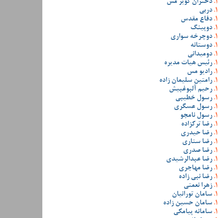
دختران کویر مس
دربی
دفاع مقدس
دوپینگ
دوچرخه سواری
دوستانه
دومیدانی
رئیس هیات مدیره
رادیو مس
رامتین سلیمان زاده
رحیم آلبوغبیش
رسول خطیبی
رسول عسگری
رسول نامجو
رضا ترکزاده
رضا حیدری
رضا ستاری
رضا صدری
رضا عبدالرشیدی
رضا مهاجری
رضا نبی زاده
زهرا نعمتی
سامان تورانیان
سامان حسین زاده
سامانه پیامکی