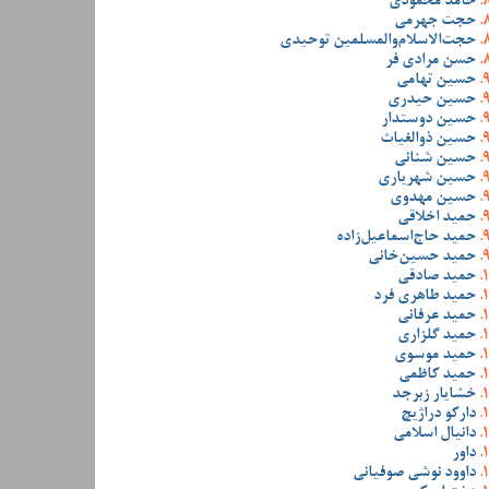
حامد محمودی
حجت جهرمی
حجت‌الاسلام‌والمسلمین توحیدی
حسن مرادی فر
حسین تهامی
حسین حیدری
حسین دوستدار
حسین ذوالغیاث
حسین شنانی
حسین شهریاری
حسین مهدوی
حمید اخلاقی
حمید حاج‌اسماعیل‌زاده
حمید حسین‌خانی
حمید صادقی
حمید طاهری فرد
حمید عرفانی
حمید گلزاری
حمید موسوی
حمید کاظمی
خشایار زبرجد
دارکو دراژیچ
دانیال اسلامی
داور
داوود نوشی صوفیانی