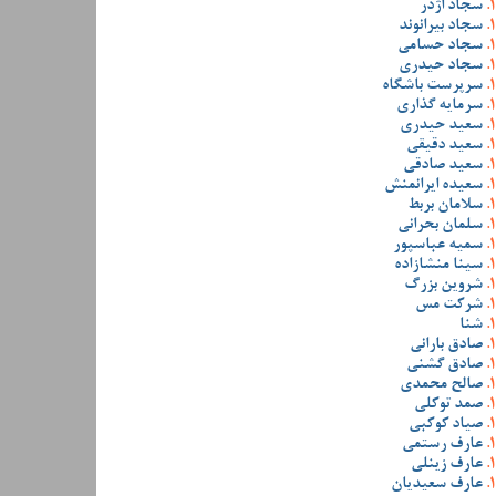
سجاد اژدر
سجاد بیرانوند
سجاد حسامی
سجاد حیدری
سرپرست باشگاه
سرمایه گذاری
سعید حیدری
سعید دقیقی
سعید صادقی
سعیده ایرانمنش
سلامان بربط
سلمان بحرانی
سمیه عباسپور
سینا منشازاده
شروین بزرگ
شرکت مس
شنا
صادق بارانی
صادق گشنی
صالح محمدی
صمد توکلی
صیاد کوکبی
عارف رستمی
عارف زینلی
عارف سعیدیان