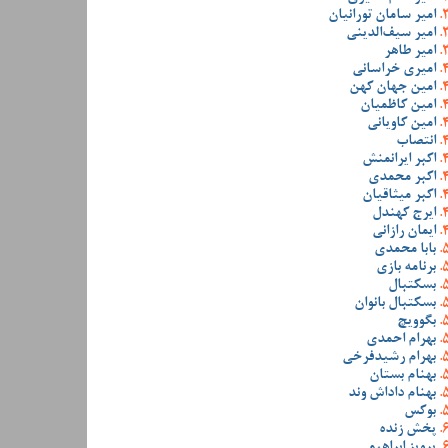
امیر سامان تورانیان
امیر سیف‌الدینی
امیر طاهر
امیری خراسانی
امین جهان کهن
امین کاظمیان
امین کاویانی
انتصاب
اکبر ایرانمنش
اکبر محمدی
اکبر میثاقیان
ایرج کهندل
ایمان رازانی
بابا محمدی
برنامه بازی
بسکتبال
بسکتبال بانوان
بگوویچ
بهرام احمدی
بهرام رشیدفرخی
بهنام بستان
بهنام داداش وند
بوکس
پخش زنده
پرویز ابراهیمی