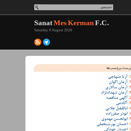
Sanat
Mes Kerman
F.C.
Saturday 8 August 2026
رست برچسب‌ها
آرتا منهاجی
آرمان اکوان
آرمان سالاری
آرمان شهدادنژاد
آگهی مناقصه
آکادمی
ابالفضل علایی
ابوذر صفرزاده
ابولحسن مهدوی
احسان پورشیخعلی
احسان جودکی