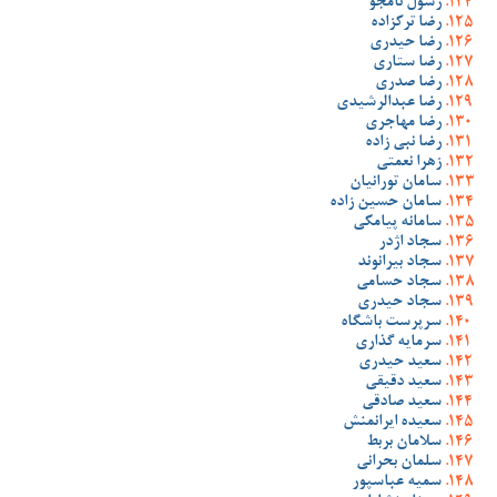
رسول نامجو
رضا ترکزاده
رضا حیدری
رضا ستاری
رضا صدری
رضا عبدالرشیدی
رضا مهاجری
رضا نبی زاده
زهرا نعمتی
سامان تورانیان
سامان حسین زاده
سامانه پیامکی
سجاد اژدر
سجاد بیرانوند
سجاد حسامی
سجاد حیدری
سرپرست باشگاه
سرمایه گذاری
سعید حیدری
سعید دقیقی
سعید صادقی
سعیده ایرانمنش
سلامان بربط
سلمان بحرانی
سمیه عباسپور