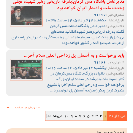
مدیرعامل باشگاه مس کرمان:بدرقه تاریخی رهبر شهید، تجلی
وحدت ملت و اقتدار ایران خواهد بود
91167
شماره‌ی خبر :
یکشنبه 14 تیر ماه 1405 ساعت 10:35
تاریخ انتشار :
مدیرعامل باشگاه صنعت مس کرمان
خلاصه‌ی خبر :
گفت: بدرقه تاریخی رهبر شهید انقلاب، صحنه‌ای
بی‌بدیل از وحدت ملی، سرمایه اجتماعی و همبستگی ملت ایران در پاسداری
از عزت، امنیت و اقتدار کشور خواهد بود؛
باید برخواست و به آسمان پل زد/حی العلی سلام آخر...
91166
شماره‌ی خبر :
یکشنبه 14 تیر ماه 1405 ساعت 10:16
تاریخ انتشار :
خانواده بزرگ باشگاه مس کرمان در
خلاصه‌ی خبر :
کنار عموم ملت همیشه در صحنه ایران بزرگ،
برخواهد خواست و در حی العلی سلام آخر؛ با تشییع
متبرک ترین پیکر زمین به آسمان پل خواهد زد...
ص 1 از 26
1
2
3
4
5
6
7
8
9
10
ص‌بعد
>>|
فهرست برچسب‌ها