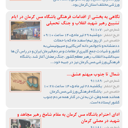
ورزشی مختلف استان کرمان بود.
نگاهی به بخشی از اقدامات فرهنگی باشگاه مس کرمان در ایام
تشییع رهبر شهید انقلاب و جنگ تحمیلی
91107
شماره‌ی خبر :
دوشنبه 29 تیر ماه 1405 ساعت 09:10
تاریخ انتشار :
از روز نهم اسفند ماه که با حملات
خلاصه‌ی خبر :
ددمنشانه و ناجوانمردانه آمریکایی و صیهونیستی به
کشور و شهادت جمع کثیری از مقامات و مردم قهرمان ایران و در راس آن ها
سیدالشهدا انقلاب، رهبر معظم کشور، جنگ رمضان آغاز شد، باشگاه
فرهنگی ورزشی مس کرمان نیز در جبهه خود...
شمال تا جنوب میهنم عشق....
91189
شماره‌ی خبر :
یکشنبه 28 تیر ماه 1405 ساعت 10:28
تاریخ انتشار :
باشگاه فرهنگی ورزشی مس کرمان
خلاصه‌ی خبر :
همانند همه وطن، تن به تن در کنار همه مردم جنوب
کشور ایستاده است.
ادای احترام باشگاه مس کرمان به مقام شامخ رهبر مجاهد و
شهید در مصلی کرمان
91181
شماره‌ی خبر :