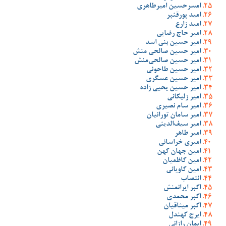
امسرحسین امیرطاهری
امید پورقنبر
امید زارع
امیر حاج رضایی
امیر حسین بنی اسد
امیر حسین صالحی منش
امیر حسین صالحی‌منش
امیر حسین طاحونی
امیر حسین عسگری
امیر حسین یحیی زاده
امیر زلیکانی
امیر سام نصیری
امیر سامان تورانیان
امیر سیف‌الدینی
امیر طاهر
امیری خراسانی
امین جهان کهن
امین کاظمیان
امین کاویانی
انتصاب
اکبر ایرانمنش
اکبر محمدی
اکبر میثاقیان
ایرج کهندل
ایمان رازانی