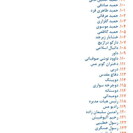
حمید حسین‌خانی
حمید صادقی
حمید طاهری فرد
حمید عرفانی
حمید گلزاری
حمید موسوی
حمید کاظمی
خشایار زبرجد
دارکو دراژیچ
دانیال اسلامی
داور
داوود نوشی صوفیانی
دختران کویر مس
دربی
دفاع مقدس
دوپینگ
دوچرخه سواری
دوستانه
دومیدانی
رئیس هیات مدیره
رادیو مس
رامتین سلیمان زاده
رحیم آلبوغبیش
رسول خطیبی
رسول عسگری