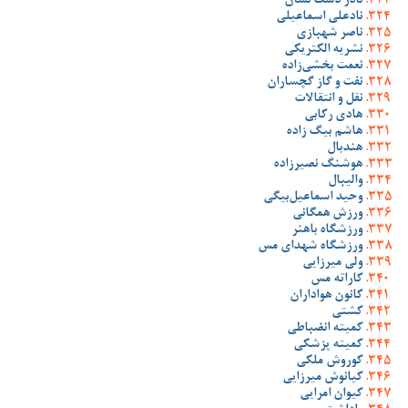
نادر دست نشان
نادعلی اسماعیلی
ناصر شهبازی
نشریه الکتریکی
نعمت بخشی‌زاده
نفت و گاز گچساران
نقل و انتقالات
هادی رکابی
هاشم بیگ زاده
هندبال
هوشنگ نصیرزاده
والیبال
وحید اسماعیل‌بیگی
ورزش همگانی
ورزشگاه باهنر
ورزشگاه شهدای مس
ولی میرزایی
کاراته مس
کانون هواداران
کشتی
کمیته انضباطی
کمیته پزشکی
کوروش ملکی
کیانوش میرزایی
کیوان امرایی