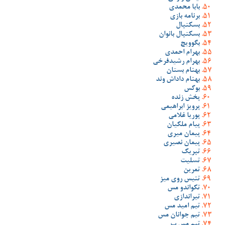
بابا محمدی
برنامه بازی
بسکتبال
بسکتبال بانوان
بگوویچ
بهرام احمدی
بهرام رشیدفرخی
بهنام بستان
بهنام داداش وند
بوکس
پخش زنده
پرویز ابراهیمی
پوریا غلامی
پیام ملکیان
پیمان میری
پیمان نصیری
تبریک
تسلیت
تمرین
تنیس روی میز
تکواندو مس
تیراندازی
تیم امید مس
تیم جوانان مس
تیم مس ب