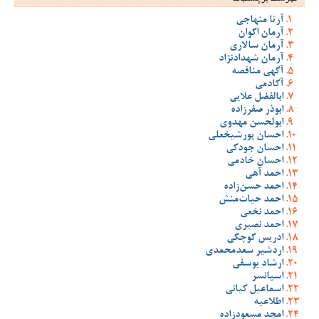
آرتا منهاجی
آرمان اکوان
آرمان سالاری
آرمان شهدادنژاد
آگهی مناقصه
آکادمی
ابالفضل علایی
ابوذر صفرزاده
ابولحسن مهدوی
احسان پورشیخعلی
احسان جودکی
احسان خادمی
احمد آهی
احمد حسن‌زاده
احمد حیات‌منش
احمد نخعی
احمد نصیری
ادریس کوچکی
اردشیر سعدمحمدی
ارشاد یوسفی
اسپانسر
اسماعیل کیانی
اطلاعیه
امجد مسعودزاده