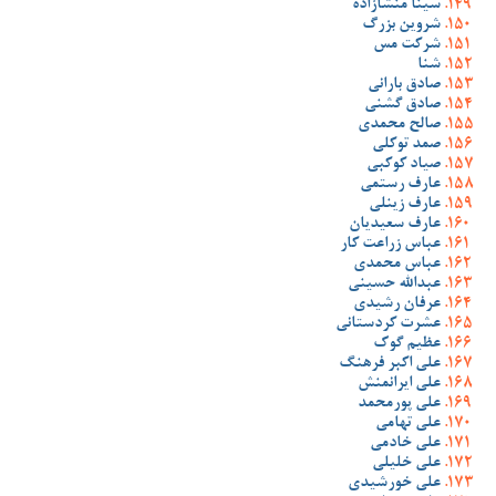
سینا منشازاده
شروین بزرگ
شرکت مس
شنا
صادق بارانی
صادق گشنی
صالح محمدی
صمد توکلی
صیاد کوکبی
عارف رستمی
عارف زینلی
عارف سعیدیان
عباس زراعت کار
عباس محمدی
عبدالله حسینی
عرفان رشیدی
عشرت کردستانی
عظیم گوک
علی اکبر فرهنگ
علی ایرانمنش
علی پورمحمد
علی تهامی
علی خادمی
علی خلیلی
علی خورشیدی