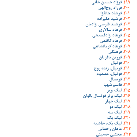
فرزاد حسین خانی
فرزاد روح‌الهی
فرشاد جانفزا
فرشید علیزاده
فرشید فارسی نژادیان
فرهاد سالاری
فرهاد نژادفصیحی
فرهاد کاظمی
فرهاد کرمانشاهی
فرهنگی
فروتن باقریان
فوتبال
فوتبال، زنده روح
فوتبال، مصدوم
فوتسال
قاسم شهبا
لیگ برتر
لیگ برتر فوتسال بانوان
لیگ چهار
لیگ دو
لیگ سه
لیگ یک
لیگ یک، حاشیه
ماهان رحمانی
مجتبی حسینی