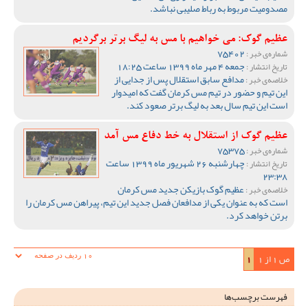
مصدومیت مربوط به رباط صلیبی نباشد.
عظیم گوک: می خواهیم با مس به لیگ برتر برگردیم
75402
شماره‌ی خبر :
جمعه 4 مهر ماه 1399 ساعت 18:25
تاریخ انتشار :
مدافع سابق استقلال پس از جدایی از
خلاصه‌ی خبر :
این تیم و حضور در تیم مس کرمان گفت که امیدوار
است این تیم سال بعد به لیگ برتر صعود کند.
عظیم گوک از استقلال به خط دفاع مس آمد
75375
شماره‌ی خبر :
چهارشنبه 26 شهریور ماه 1399 ساعت
تاریخ انتشار :
23:38
عظیم گوک بازیکن جدید مس کرمان
خلاصه‌ی خبر :
است که به عنوان یکی از مدافعان فصل جدید این تیم، پیراهن مس کرمان را
برتن خواهد کرد.
ص 1 از 1
1
فهرست برچسب‌ها