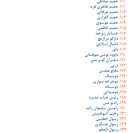
حمید صادقی
حمید طاهری فرد
حمید عرفانی
حمید گلزاری
حمید موسوی
حمید کاظمی
خشایار زبرجد
دارکو دراژیچ
دانیال اسلامی
داور
داوود نوشی صوفیانی
دختران کویر مس
دربی
دفاع مقدس
دوپینگ
دوچرخه سواری
دوستانه
دومیدانی
رئیس هیات مدیره
رادیو مس
رامتین سلیمان زاده
رحیم آلبوغبیش
رسول خطیبی
رسول عسگری
رسول نامجو