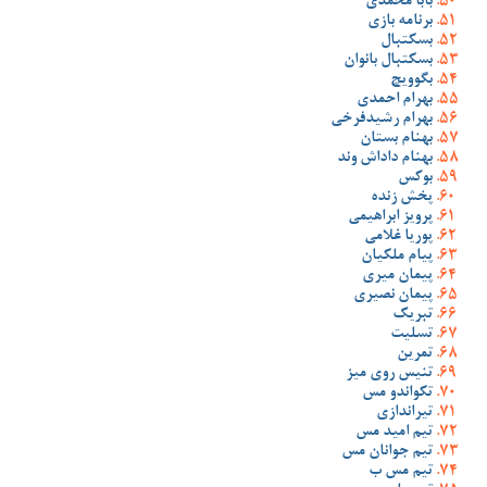
بابا محمدی
برنامه بازی
بسکتبال
بسکتبال بانوان
بگوویچ
بهرام احمدی
بهرام رشیدفرخی
بهنام بستان
بهنام داداش وند
بوکس
پخش زنده
پرویز ابراهیمی
پوریا غلامی
پیام ملکیان
پیمان میری
پیمان نصیری
تبریک
تسلیت
تمرین
تنیس روی میز
تکواندو مس
تیراندازی
تیم امید مس
تیم جوانان مس
تیم مس ب