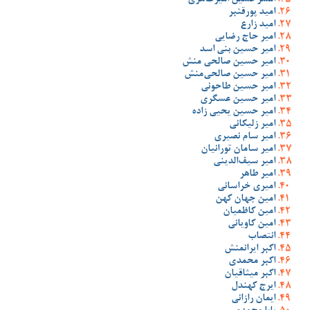
امسرحسین امیرطاهری
امید پورقنبر
امید زارع
امیر حاج رضایی
امیر حسین بنی اسد
امیر حسین صالحی منش
امیر حسین صالحی‌منش
امیر حسین طاحونی
امیر حسین عسگری
امیر حسین یحیی زاده
امیر زلیکانی
امیر سام نصیری
امیر سامان تورانیان
امیر سیف‌الدینی
امیر طاهر
امیری خراسانی
امین جهان کهن
امین کاظمیان
امین کاویانی
انتصاب
اکبر ایرانمنش
اکبر محمدی
اکبر میثاقیان
ایرج کهندل
ایمان رازانی