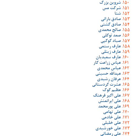
شروین بزرگ
شرکت مس
شنا
صادق بارانی
صادق گشنی
صالح محمدی
صمد توکلی
صیاد کوکبی
عارف رستمی
عارف زینلی
عارف سعیدیان
عباس زراعت کار
عباس محمدی
عبدالله حسینی
عرفان رشیدی
عشرت کردستانی
عظیم گوک
علی اکبر فرهنگ
علی ایرانمنش
علی پورمحمد
علی تهامی
علی خادمی
علی خلیلی
علی خورشیدی
علی رمضانی