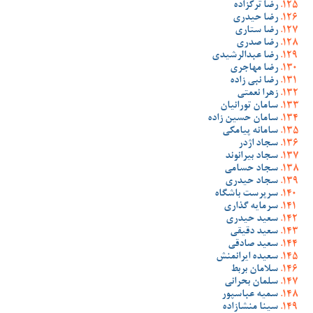
رضا ترکزاده
رضا حیدری
رضا ستاری
رضا صدری
رضا عبدالرشیدی
رضا مهاجری
رضا نبی زاده
زهرا نعمتی
سامان تورانیان
سامان حسین زاده
سامانه پیامکی
سجاد اژدر
سجاد بیرانوند
سجاد حسامی
سجاد حیدری
سرپرست باشگاه
سرمایه گذاری
سعید حیدری
سعید دقیقی
سعید صادقی
سعیده ایرانمنش
سلامان بربط
سلمان بحرانی
سمیه عباسپور
سینا منشازاده