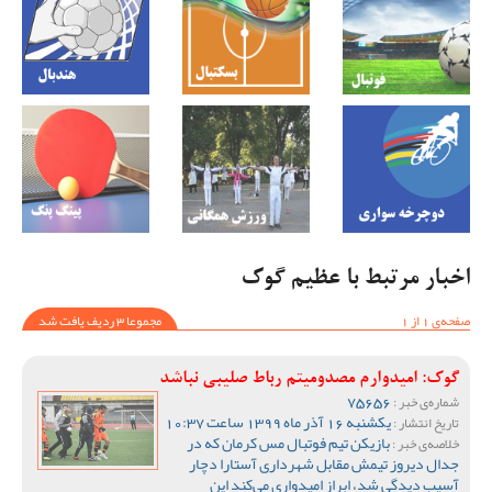
اخبار مرتبط با عظیم گوک
صفحه‌ی 1 از 1
مجموعا 3 ردیف یافت شد
گوک: امیدوارم مصدومیتم رباط صلیبی نباشد
75656
شماره‌ی خبر :
یکشنبه 16 آذر ماه 1399 ساعت 10:37
تاریخ انتشار :
بازیکن تیم فوتبال مس کرمان که در
خلاصه‌ی خبر :
جدال دیروز تیمش مقابل شهرداری آستارا دچار
آسیب دیدگی شد، ابراز امیدواری می‌کند این