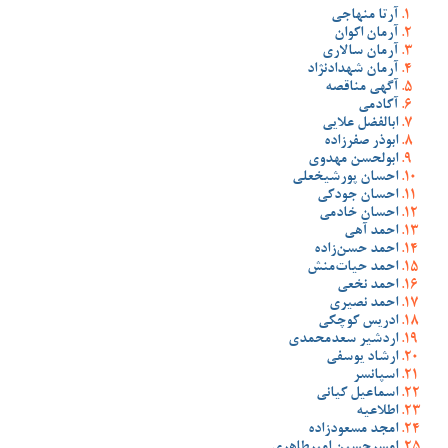
آرتا منهاجی
آرمان اکوان
آرمان سالاری
آرمان شهدادنژاد
آگهی مناقصه
آکادمی
ابالفضل علایی
ابوذر صفرزاده
ابولحسن مهدوی
احسان پورشیخعلی
احسان جودکی
احسان خادمی
احمد آهی
احمد حسن‌زاده
احمد حیات‌منش
احمد نخعی
احمد نصیری
ادریس کوچکی
اردشیر سعدمحمدی
ارشاد یوسفی
اسپانسر
اسماعیل کیانی
اطلاعیه
امجد مسعودزاده