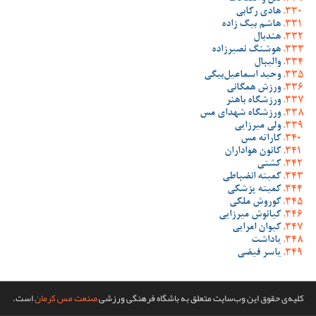
هادی رکابی
هاشم بیگ زاده
هندبال
هوشنگ نصیرزاده
والیبال
وحید اسماعیل‌بیگی
ورزش همگانی
ورزشگاه باهنر
ورزشگاه شهدای مس
ولی میرزایی
کاراته مس
کانون هواداران
کشتی
کمیته انضباطی
کمیته پزشکی
کوروش ملکی
کیانوش میرزایی
کیوان امرایی
یاداشت
یاسر فیضی
کلیه‌ی حقوق این وب‌سایت متعلق به باشگاه فرهنگی ورزشی
صنعت مس کرمان
است.