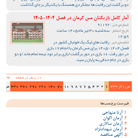
دو برگشت این رقابت ها عملکردی همسنگ با یکدیگر برجای گذاشت.
آمار کامل بازیکنان مس کرمان در فصل 1404-1405
91192
شماره‌ی خبر :
سه‌شنبه 30 تیر ماه 1405 ساعت
تاریخ انتشار :
12:59
رقابت های لیگ یک فوتبال کشور در
خلاصه‌ی خبر :
فصل 1404-1405 برای مس کرمان با انجام 17 بازی
در دور رفت، 16 بازی در دور برگشت (بازی برابر نود نیمه تمام ماند) و دو
بازی در جام حذفی به پایان رسید.
ص 1 از 432
1
2
3
4
5
6
7
8
9
10
70
140
220
290
360
430
ص‌بعد
فهرست برچسب‌ها
آرتا منهاجی
آرمان اکوان
آرمان سالاری
آرمان شهدادنژاد
آگهی مناقصه