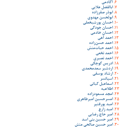
آکادمی
ابالفضل علایی
ابوذر صفرزاده
ابولحسن مهدوی
احسان پورشیخعلی
احسان جودکی
احسان خادمی
احمد آهی
احمد حسن‌زاده
احمد حیات‌منش
احمد نخعی
احمد نصیری
ادریس کوچکی
اردشیر سعدمحمدی
ارشاد یوسفی
اسپانسر
اسماعیل کیانی
اطلاعیه
امجد مسعودزاده
امسرحسین امیرطاهری
امید پورقنبر
امید زارع
امیر حاج رضایی
امیر حسین بنی اسد
امیر حسین صالحی منش