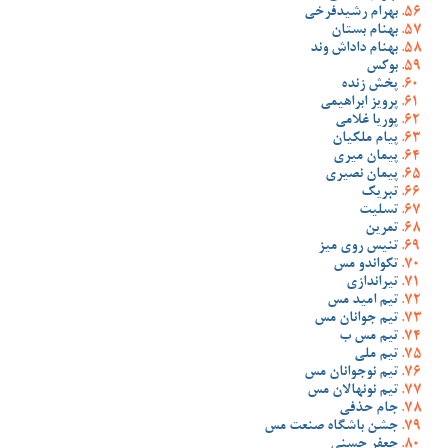
بهرام رشیدفرخی
بهنام بستان
بهنام داداش وند
بوکس
پخش زنده
پرویز ابراهیمی
پوریا غلامی
پیام ملکیان
پیمان میری
پیمان نصیری
تبریک
تسلیت
تمرین
تنیس روی میز
تکواندو مس
تیراندازی
تیم امید مس
تیم جوانان مس
تیم مس ب
تیم ملی
تیم نوجوانان مس
تیم نونهالان مس
جام حذفی
جشن باشگاه صنعت مس
جعفر حسنی