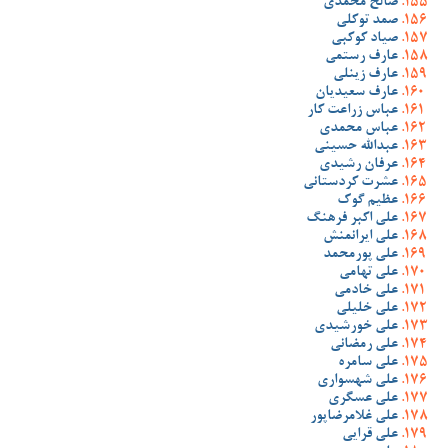
صالح محمدی
صمد توکلی
صیاد کوکبی
عارف رستمی
عارف زینلی
عارف سعیدیان
عباس زراعت کار
عباس محمدی
عبدالله حسینی
عرفان رشیدی
عشرت کردستانی
عظیم گوک
علی اکبر فرهنگ
علی ایرانمنش
علی پورمحمد
علی تهامی
علی خادمی
علی خلیلی
علی خورشیدی
علی رمضانی
علی سامره
علی شهسواری
علی عسگری
علی غلامرضاپور
علی قرایی