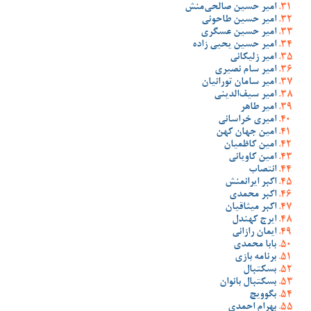
امیر حسین صالحی‌منش
امیر حسین طاحونی
امیر حسین عسگری
امیر حسین یحیی زاده
امیر زلیکانی
امیر سام نصیری
امیر سامان تورانیان
امیر سیف‌الدینی
امیر طاهر
امیری خراسانی
امین جهان کهن
امین کاظمیان
امین کاویانی
انتصاب
اکبر ایرانمنش
اکبر محمدی
اکبر میثاقیان
ایرج کهندل
ایمان رازانی
بابا محمدی
برنامه بازی
بسکتبال
بسکتبال بانوان
بگوویچ
بهرام احمدی