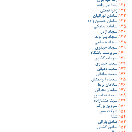
رضا مهاجری
رضا نبی زاده
زهرا نعمتی
سامان تورانیان
سامان حسین زاده
سامانه پیامکی
سجاد اژدر
سجاد بیرانوند
سجاد حسامی
سجاد حیدری
سرپرست باشگاه
سرمایه گذاری
سعید حیدری
سعید دقیقی
سعید صادقی
سعیده ایرانمنش
سلامان بربط
سلمان بحرانی
سمیه عباسپور
سینا منشازاده
شروین بزرگ
شرکت مس
شنا
صادق بارانی
صادق گشنی