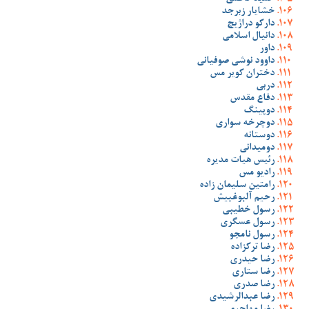
خشایار زبرجد
دارکو دراژیچ
دانیال اسلامی
داور
داوود نوشی صوفیانی
دختران کویر مس
دربی
دفاع مقدس
دوپینگ
دوچرخه سواری
دوستانه
دومیدانی
رئیس هیات مدیره
رادیو مس
رامتین سلیمان زاده
رحیم آلبوغبیش
رسول خطیبی
رسول عسگری
رسول نامجو
رضا ترکزاده
رضا حیدری
رضا ستاری
رضا صدری
رضا عبدالرشیدی