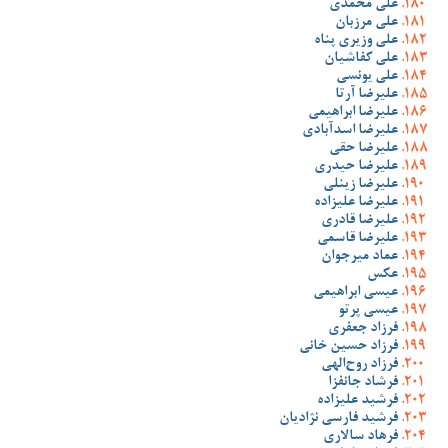
علی محمدی
علی مرزبان
علی وزیری پناه
علی کفاشیان
علی یونسی
علیرضا آرتا
علیرضا ابراهیمی
علیرضا اسدآبادی
علیرضا حقی
علیرضا حیدری
علیرضا زینلی
علیرضا علیزاده
علیرضا قادری
علیرضا قاسمی
عماد میرجوان
عکس
عیسی ابراهیمی
عیسی پرتو
فرزاد جعفری
فرزاد حسین خانی
فرزاد روح‌الهی
فرشاد جانفزا
فرشید علیزاده
فرشید فارسی نژادیان
فرهاد سالاری