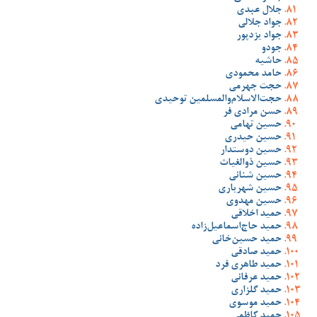
جلال عبدی
جواد جلالی
جواد یزدپور
جودو
حاشیه
حامد محمودی
حجت جهرمی
حجت‌الاسلام‌والمسلمین توحیدی
حسن مرادی فر
حسین تهامی
حسین حیدری
حسین دوستدار
حسین ذوالغیاث
حسین شنانی
حسین شهریاری
حسین مهدوی
حمید اخلاقی
حمید حاج‌اسماعیل‌زاده
حمید حسین‌خانی
حمید صادقی
حمید طاهری فرد
حمید عرفانی
حمید گلزاری
حمید موسوی
حمید کاظمی