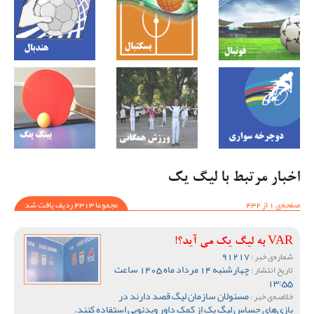
اخبار مرتبط با لیگ یک
صفحه‌ی 1 از 432
مجموعا 4313 ردیف یافت شد
VAR به لیگ یک می آید؟!
91217
شماره‌ی خبر :
چهارشنبه 14 مرداد ماه 1405 ساعت
تاریخ انتشار :
13:55
مسئولان سازمان لیگ قصد دارند در
خلاصه‌ی خبر :
بازی‌های حساس لیگ یک از کمک داور ویدئویی استفاده کنند.