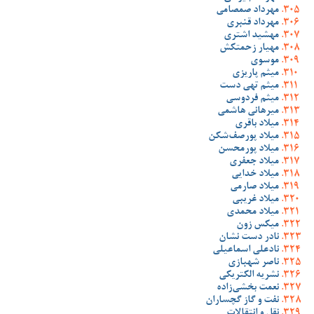
مهرداد صمصامی
مهرداد قنبری
مهشید اشتری
مهیار زحمتکش
موسوی
میثم پاریزی
میثم تهی دست
میثم فردوسی
میرهانی هاشمی
میلاد باقری
میلاد پورصف‌شکن
میلاد پورمحسن
میلاد جعفری
میلاد خدایی
میلاد صارمی
میلاد غریبی
میلاد محمدی
میکس زون
نادر دست نشان
نادعلی اسماعیلی
ناصر شهبازی
نشریه الکتریکی
نعمت بخشی‌زاده
نفت و گاز گچساران
نقل و انتقالات