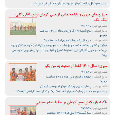
عجیب فوتبال دانست و از عزم تیم برای جبران آن خبر داد.
خیز پیمان میری و بابا محمدی از مس کرمان برای آقای گلی
لیگ یک
76227
شماره‌ی خبر :
پنج‌شنبه 19 فروردین ماه 1400 ساعت
تاریخ انتشار :
13:44
در حالی که رقابت های لیگ دسته یک
خلاصه‌ی خبر :
فوتبال کشور رفته رفته به روزهای حساس و هیجان انگیز خود بیشتر ورود
می کند، جدول گلزنان این مسابقات نیز رقابتی جذاب را پیش روی خود می
بیند.
میری: سال 1400 فقط از صعود به من بگو
76187
شماره‌ی خبر :
جمعه 6 فروردین ماه 1400 ساعت
تاریخ انتشار :
17:28
پیمان میری، وینگر موثر تیم مس کرمان
خلاصه‌ی خبر :
از حضور مجدد در رقابت های لیگ دست یک چندان هم ناراضی نیست.
تاکید بازیکنان مس کرمان بر حفظ صدرنشینی
75857
شماره‌ی خبر :
سه‌شنبه 23 دی ماه 1399 ساعت
تاریخ انتشار :