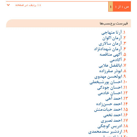
ص 1 از 1
1
فهرست برچسب‌ها
آرتا منهاجی
آرمان اکوان
آرمان سالاری
آرمان شهدادنژاد
آگهی مناقصه
آکادمی
ابالفضل علایی
ابوذر صفرزاده
ابولحسن مهدوی
احسان پورشیخعلی
احسان جودکی
احسان خادمی
احمد آهی
احمد حسن‌زاده
احمد حیات‌منش
احمد نخعی
احمد نصیری
ادریس کوچکی
اردشیر سعدمحمدی