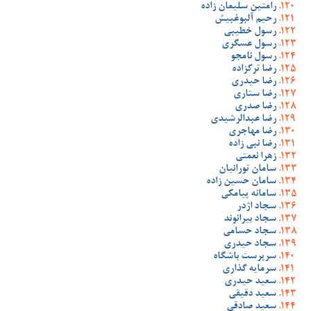
رامتین سلیمان زاده
رحیم آلبوغبیش
رسول خطیبی
رسول عسگری
رسول نامجو
رضا ترکزاده
رضا حیدری
رضا ستاری
رضا صدری
رضا عبدالرشیدی
رضا مهاجری
رضا نبی زاده
زهرا نعمتی
سامان تورانیان
سامان حسین زاده
سامانه پیامکی
سجاد اژدر
سجاد بیرانوند
سجاد حسامی
سجاد حیدری
سرپرست باشگاه
سرمایه گذاری
سعید حیدری
سعید دقیقی
سعید صادقی