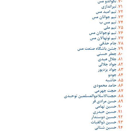
تکواندو مس
تیراندازی
تیم امید مس
تیم جوانان مس
تیم مس ب
تیم ملی
تیم نوجوانان مس
تیم نونهالان مس
جام حذفی
جشن باشگاه صنعت مس
جعفر حسنی
جلال عبدی
جواد جلالی
جواد یزدپور
جودو
حاشیه
حامد محمودی
حجت جهرمی
حجت‌الاسلام‌والمسلمین توحیدی
حسن مرادی فر
حسین تهامی
حسین حیدری
حسین دوستدار
حسین ذوالغیاث
حسین شنانی