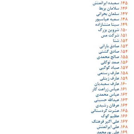
سعیده ایرانمنش
سلامان بربط
سلمان بحرانی
سمیه عباسپور
سینا منشازاده
شروین بزرگ
شرکت مس
شنا
صادق بارانی
صادق گشنی
صالح محمدی
صمد توکلی
صیاد کوکبی
عارف رستمی
عارف زینلی
عارف سعیدیان
عباس زراعت کار
عباس محمدی
عبدالله حسینی
عرفان رشیدی
عشرت کردستانی
عظیم گوک
علی اکبر فرهنگ
علی ایرانمنش
علی پورمحمد