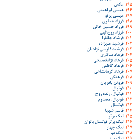
عکس
عیسی ابراهیمی
عیسی پرتو
فرزاد جعفری
فرزاد حسین خانی
فرزاد روح‌الهی
فرشاد جانفزا
فرشید علیزاده
فرشید فارسی نژادیان
فرهاد سالاری
فرهاد نژادفصیحی
فرهاد کاظمی
فرهاد کرمانشاهی
فرهنگی
فروتن باقریان
فوتبال
فوتبال، زنده روح
فوتبال، مصدوم
فوتسال
قاسم شهبا
لیگ برتر
لیگ برتر فوتسال بانوان
لیگ چهار
لیگ دو