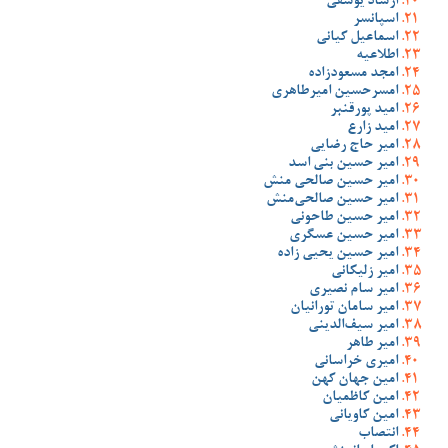
ارشاد یوسفی
اسپانسر
اسماعیل کیانی
اطلاعیه
امجد مسعودزاده
امسرحسین امیرطاهری
امید پورقنبر
امید زارع
امیر حاج رضایی
امیر حسین بنی اسد
امیر حسین صالحی منش
امیر حسین صالحی‌منش
امیر حسین طاحونی
امیر حسین عسگری
امیر حسین یحیی زاده
امیر زلیکانی
امیر سام نصیری
امیر سامان تورانیان
امیر سیف‌الدینی
امیر طاهر
امیری خراسانی
امین جهان کهن
امین کاظمیان
امین کاویانی
انتصاب