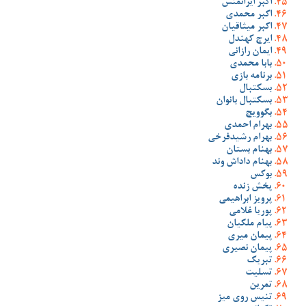
اکبر ایرانمنش
اکبر محمدی
اکبر میثاقیان
ایرج کهندل
ایمان رازانی
بابا محمدی
برنامه بازی
بسکتبال
بسکتبال بانوان
بگوویچ
بهرام احمدی
بهرام رشیدفرخی
بهنام بستان
بهنام داداش وند
بوکس
پخش زنده
پرویز ابراهیمی
پوریا غلامی
پیام ملکیان
پیمان میری
پیمان نصیری
تبریک
تسلیت
تمرین
تنیس روی میز