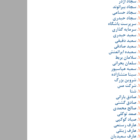
سجاد اژدر
سجاد بیرانوند
سجاد حسامی
سجاد حیدری
سرپرست باشگاه
سرمایه گذاری
سعید حیدری
سعید دقیقی
سعید صادقی
سعیده ایرانمنش
سلامان بربط
سلمان بحرانی
سمیه عباسپور
سینا منشازاده
شروین بزرگ
شرکت مس
شنا
صادق بارانی
صادق گشنی
صالح محمدی
صمد توکلی
صیاد کوکبی
عارف رستمی
عارف زینلی
عارف سعیدیان