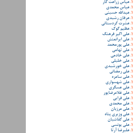
عباس زراعت کار
عباس محمدی
عبدالله حسینی
عرفان رشیدی
عشرت کردستانی
عظیم گوک
علی اکبر فرهنگ
علی ایرانمنش
علی پورمحمد
علی تهامی
علی خادمی
علی خلیلی
علی خورشیدی
علی رمضانی
علی سامره
علی شهسواری
علی عسگری
علی غلامرضاپور
علی قرایی
علی محمدی
علی مرزبان
علی وزیری پناه
علی کفاشیان
علی یونسی
علیرضا آرتا