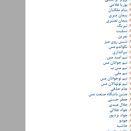
پوریا غلامی
پیام ملکیان
پیمان میری
پیمان نصیری
تبریک
تسلیت
تمرین
تنیس روی میز
تکواندو مس
تیراندازی
تیم امید مس
تیم جوانان مس
تیم مس ب
تیم ملی
تیم نوجوانان مس
تیم نونهالان مس
جام حذفی
جشن باشگاه صنعت مس
جعفر حسنی
جلال عبدی
جواد جلالی
جواد یزدپور
جودو
حاشیه