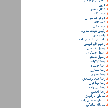
دختران کویر مس
دربی
دفاع مقدس
دوپینگ
دوچرخه سواری
دوستانه
دومیدانی
رئیس هیات مدیره
رادیو مس
رامتین سلیمان زاده
رحیم آلبوغبیش
رسول خطیبی
رسول عسگری
رسول نامجو
رضا ترکزاده
رضا حیدری
رضا ستاری
رضا صدری
رضا عبدالرشیدی
رضا مهاجری
رضا نبی زاده
زهرا نعمتی
سامان تورانیان
سامان حسین زاده
سامانه پیامکی