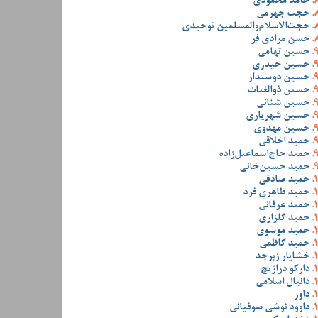
حامد محمودی
حجت جهرمی
حجت‌الاسلام‌والمسلمین توحیدی
حسن مرادی فر
حسین تهامی
حسین حیدری
حسین دوستدار
حسین ذوالغیاث
حسین شنانی
حسین شهریاری
حسین مهدوی
حمید اخلاقی
حمید حاج‌اسماعیل‌زاده
حمید حسین‌خانی
حمید صادقی
حمید طاهری فرد
حمید عرفانی
حمید گلزاری
حمید موسوی
حمید کاظمی
خشایار زبرجد
دارکو دراژیچ
دانیال اسلامی
داور
داوود نوشی صوفیانی