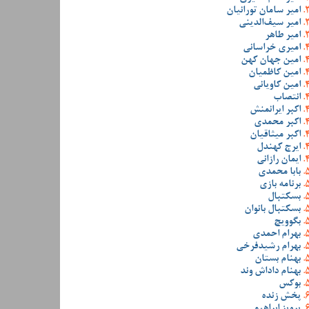
امیر سامان تورانیان
امیر سیف‌الدینی
امیر طاهر
امیری خراسانی
امین جهان کهن
امین کاظمیان
امین کاویانی
انتصاب
اکبر ایرانمنش
اکبر محمدی
اکبر میثاقیان
ایرج کهندل
ایمان رازانی
بابا محمدی
برنامه بازی
بسکتبال
بسکتبال بانوان
بگوویچ
بهرام احمدی
بهرام رشیدفرخی
بهنام بستان
بهنام داداش وند
بوکس
پخش زنده
پرویز ابراهیمی