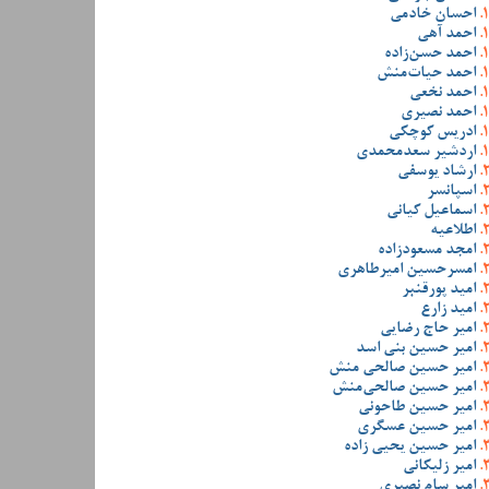
احسان خادمی
احمد آهی
احمد حسن‌زاده
احمد حیات‌منش
احمد نخعی
احمد نصیری
ادریس کوچکی
اردشیر سعدمحمدی
ارشاد یوسفی
اسپانسر
اسماعیل کیانی
اطلاعیه
امجد مسعودزاده
امسرحسین امیرطاهری
امید پورقنبر
امید زارع
امیر حاج رضایی
امیر حسین بنی اسد
امیر حسین صالحی منش
امیر حسین صالحی‌منش
امیر حسین طاحونی
امیر حسین عسگری
امیر حسین یحیی زاده
امیر زلیکانی
امیر سام نصیری