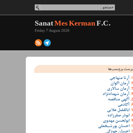
Sanat
Mes Kerman
F.C.
Friday 7 August 2026
رست برچسب‌ها
آرتا منهاجی
آرمان اکوان
آرمان سالاری
آرمان شهدادنژاد
آگهی مناقصه
آکادمی
ابالفضل علایی
ابوذر صفرزاده
ابولحسن مهدوی
احسان پورشیخعلی
احسان جودکی