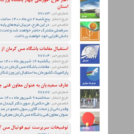
آغاز طرح آموزشی چهار باشگاه بزرگ 
استان
77063
شماره‌ی خبر :
پنج‌شنبه 2 دی ماه 1400 ساعت 13:49
تاریخ انتشار :
در این طرح، مربیان تیم های پایه
خلاصه‌ی خبر :
سرفصلی مشترک حاضر خواهند شد و تحت تدر
دانش افزایی خود خواهند پرداخت.
استقبال مقامات باشگاه مس کرمان از س
76704
شماره‌ی خبر :
یکشنبه 14 شهریور ماه 1400 ساعت 12:04
تاریخ انتشار :
مقامات باشگاه مس کرمان در زما
خلاصه‌ی خبر :
پارالمپیک کشورمان به استقبال این ورزشکار پ
عارف سعیدیان به عنوان معاون فنی 
76687
شماره‌ی خبر :
سه‌شنبه 9 شهریور ماه 1400 ساعت 23:35
تاریخ انتشار :
طی حکمی از سوی دکتر کهندل م
خلاصه‌ی خبر :
وقدردانی از زحمات آقای رسول نامجو در مد
عنوان معاون فنی باشگاه مس کرمان معرفی 
توضیحات سرپرست تیم فوتبال مس کرم
76311
شماره‌ی خبر :