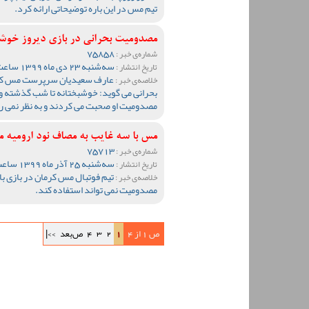
تیم مس در این باره توضیحاتی ارائه کرد.
مصدومیت بحرانی در بازی دیروز خوش
75858
شماره‌ی خبر :
سه‌شنبه 23 دی ماه 1399 ساعت 10:19
تاریخ انتشار :
عارف سعیدیان سرپرست مس کرم
خلاصه‌ی خبر :
بحرانی می گوید: خوشبختانه تا شب گذشته و
مصدومیت او صحبت می کردند و به نظر نمی 
مس با سه غایب به مصاف نود ارومیه م
75713
شماره‌ی خبر :
سه‌شنبه 25 آذر ماه 1399 ساعت 10:49
تاریخ انتشار :
تیم فوتبال مس کرمان در بازی با 
خلاصه‌ی خبر :
مصدومیت نمی تواند استفاده کند.
ص 1 از 4
1
2
3
4
ص‌بعد
>>|