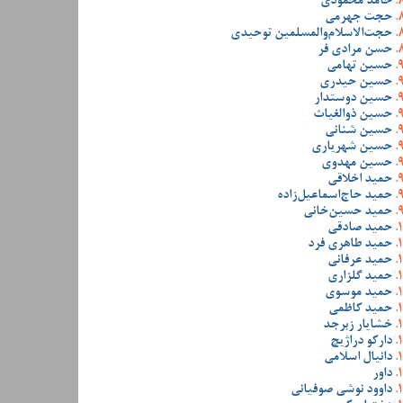
حامد محمودی
حجت جهرمی
حجت‌الاسلام‌والمسلمین توحیدی
حسن مرادی فر
حسین تهامی
حسین حیدری
حسین دوستدار
حسین ذوالغیاث
حسین شنانی
حسین شهریاری
حسین مهدوی
حمید اخلاقی
حمید حاج‌اسماعیل‌زاده
حمید حسین‌خانی
حمید صادقی
حمید طاهری فرد
حمید عرفانی
حمید گلزاری
حمید موسوی
حمید کاظمی
خشایار زبرجد
دارکو دراژیچ
دانیال اسلامی
داور
داوود نوشی صوفیانی