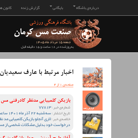
درباره‌ی باشگاه
بایگانی
گزارش زنده
کانون هو
جمعه 15 مرداد ماه 1405
به‌روزشده در 18 ساعت و 15 دقیقه قبل
اخبار مرتبط با عارف سعیدیان
صفحه‌ی 1 از 4
بازیکن کلمبیایی مدنظر کادرفنی مس 
77813
شماره‌ی خبر :
سه‌شنبه 22 آذر ماه 1401 ساعت 00:11
تاریخ انتشار :
لاری آنجلو بازیکن کلمبیایی مد ن
خلاصه‌ی خبر :
درخواست خود بدلیل مشکلات شخصی از مس کر