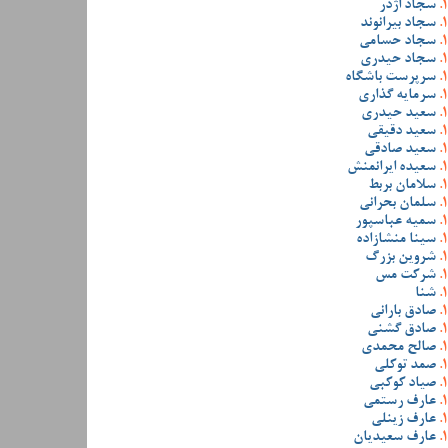
سجاد اژدر
سجاد بیرانوند
سجاد حسامی
سجاد حیدری
سرپرست باشگاه
سرمایه گذاری
سعید حیدری
سعید دقیقی
سعید صادقی
سعیده ایرانمنش
سلامان بربط
سلمان بحرانی
سمیه عباسپور
سینا منشازاده
شروین بزرگ
شرکت مس
شنا
صادق بارانی
صادق گشنی
صالح محمدی
صمد توکلی
صیاد کوکبی
عارف رستمی
عارف زینلی
عارف سعیدیان