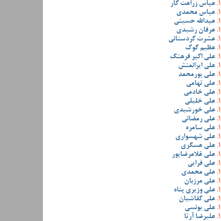
عباس زراعت کار
عباس محمدی
عبدالله حسینی
عرفان رشیدی
عشرت کردستانی
عظیم گوک
علی اکبر فرهنگ
علی ایرانمنش
علی پورمحمد
علی تهامی
علی خادمی
علی خلیلی
علی خورشیدی
علی رمضانی
علی سامره
علی شهسواری
علی عسگری
علی غلامرضاپور
علی قرایی
علی محمدی
علی مرزبان
علی وزیری پناه
علی کفاشیان
علی یونسی
علیرضا آرتا