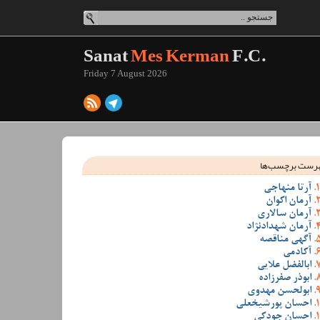
Sanat
Mes Kerman
F.C.
Friday 7 August 2026
رست برچسب‌ها
آرتا منهاجی
آرمان اکوان
آرمان سالاری
آرمان شهدادنژاد
آگهی مناقصه
آکادمی
ابالفضل علایی
ابوذر صفرزاده
ابولحسن مهدوی
احسان پورشیخعلی
احسان جودکی