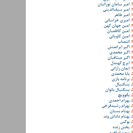
امیر سامان تورانیان
امیر سیف‌الدینی
امیر طاهر
امیری خراسانی
امین جهان کهن
امین کاظمیان
امین کاویانی
انتصاب
اکبر ایرانمنش
اکبر محمدی
اکبر میثاقیان
ایرج کهندل
ایمان رازانی
بابا محمدی
برنامه بازی
بسکتبال
بسکتبال بانوان
بگوویچ
بهرام احمدی
بهرام رشیدفرخی
بهنام بستان
بهنام داداش وند
بوکس
پخش زنده
پرویز ابراهیمی