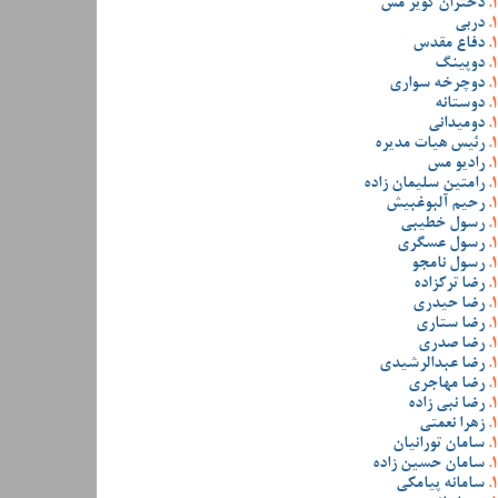
دختران کویر مس
دربی
دفاع مقدس
دوپینگ
دوچرخه سواری
دوستانه
دومیدانی
رئیس هیات مدیره
رادیو مس
رامتین سلیمان زاده
رحیم آلبوغبیش
رسول خطیبی
رسول عسگری
رسول نامجو
رضا ترکزاده
رضا حیدری
رضا ستاری
رضا صدری
رضا عبدالرشیدی
رضا مهاجری
رضا نبی زاده
زهرا نعمتی
سامان تورانیان
سامان حسین زاده
سامانه پیامکی