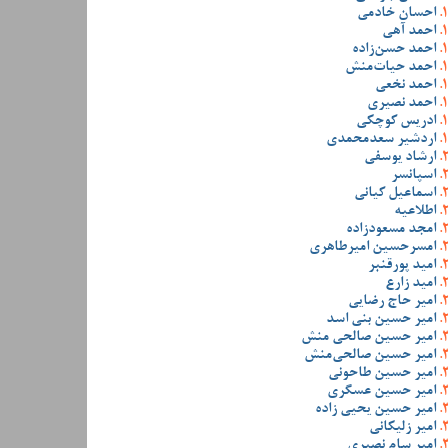
احسان خادمی
احمد آهی
احمد حسن‌زاده
احمد حیات‌منش
احمد نخعی
احمد نصیری
ادریس کوچکی
اردشیر سعدمحمدی
ارشاد یوسفی
اسپانسر
اسماعیل کیانی
اطلاعیه
امجد مسعودزاده
امسرحسین امیرطاهری
امید پورقنبر
امید زارع
امیر حاج رضایی
امیر حسین بنی اسد
امیر حسین صالحی منش
امیر حسین صالحی‌منش
امیر حسین طاحونی
امیر حسین عسگری
امیر حسین یحیی زاده
امیر زلیکانی
امیر سام نصیری