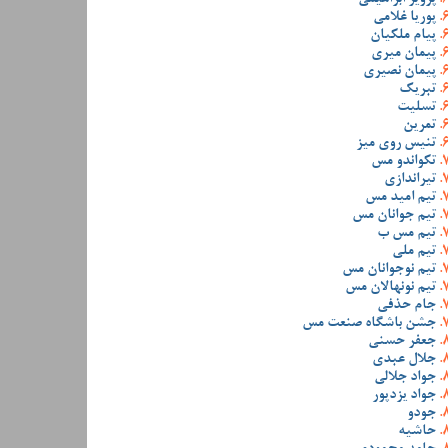
پوریا غلامی
پیام ملکیان
پیمان میری
پیمان نصیری
تبریک
تسلیت
تمرین
تنیس روی میز
تکواندو مس
تیراندازی
تیم امید مس
تیم جوانان مس
تیم مس ب
تیم ملی
تیم نوجوانان مس
تیم نونهالان مس
جام حذفی
جشن باشگاه صنعت مس
جعفر حسنی
جلال عبدی
جواد جلالی
جواد یزدپور
جودو
حاشیه