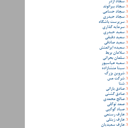
سجاد اژدر
سجاد بیرانوند
سجاد حسامی
سجاد حیدری
سرپرست باشگاه
سرمایه گذاری
سعید حیدری
سعید دقیقی
سعید صادقی
سعیده ایرانمنش
سلامان بربط
سلمان بحرانی
سمیه عباسپور
سینا منشازاده
شروین بزرگ
شرکت مس
شنا
صادق بارانی
صادق گشنی
صالح محمدی
صمد توکلی
صیاد کوکبی
عارف رستمی
عارف زینلی
عارف سعیدیان