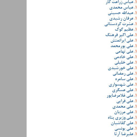
عباس زراعت کار
عباس محمدی
عبدالله حسینی
عرفان رشیدی
عشرت کردستانی
عظیم گوک
علی اکبر فرهنگ
علی ایرانمنش
علی پورمحمد
علی تهامی
علی خادمی
علی خلیلی
علی خورشیدی
علی رمضانی
علی سامره
علی شهسواری
علی عسگری
علی غلامرضاپور
علی قرایی
علی محمدی
علی مرزبان
علی وزیری پناه
علی کفاشیان
علی یونسی
علیرضا آرتا