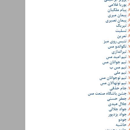
پوریا غلامی
پیام ملکیان
پیمان میری
پیمان نصیری
تبریک
تسلیت
تمرین
تنیس روی میز
تکواندو مس
تیراندازی
تیم امید مس
تیم جوانان مس
تیم مس ب
تیم ملی
تیم نوجوانان مس
تیم نونهالان مس
جام حذفی
جشن باشگاه صنعت مس
جعفر حسنی
جلال عبدی
جواد جلالی
جواد یزدپور
جودو
حاشیه