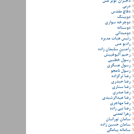
دختران کویر مس
دربی
دفاع مقدس
دوپینگ
دوچرخه سواری
دوستانه
دومیدانی
رئیس هیات مدیره
رادیو مس
رامتین سلیمان زاده
رحیم آلبوغبیش
رسول خطیبی
رسول عسگری
رسول نامجو
رضا ترکزاده
رضا حیدری
رضا ستاری
رضا صدری
رضا عبدالرشیدی
رضا مهاجری
رضا نبی زاده
زهرا نعمتی
سامان تورانیان
سامان حسین زاده
سامانه پیامکی