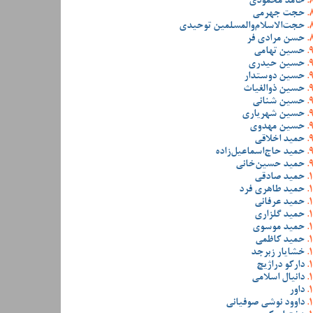
حامد محمودی
حجت جهرمی
حجت‌الاسلام‌والمسلمین توحیدی
حسن مرادی فر
حسین تهامی
حسین حیدری
حسین دوستدار
حسین ذوالغیاث
حسین شنانی
حسین شهریاری
حسین مهدوی
حمید اخلاقی
حمید حاج‌اسماعیل‌زاده
حمید حسین‌خانی
حمید صادقی
حمید طاهری فرد
حمید عرفانی
حمید گلزاری
حمید موسوی
حمید کاظمی
خشایار زبرجد
دارکو دراژیچ
دانیال اسلامی
داور
داوود نوشی صوفیانی