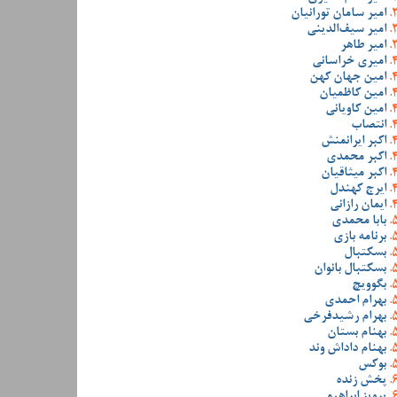
امیر سامان تورانیان
امیر سیف‌الدینی
امیر طاهر
امیری خراسانی
امین جهان کهن
امین کاظمیان
امین کاویانی
انتصاب
اکبر ایرانمنش
اکبر محمدی
اکبر میثاقیان
ایرج کهندل
ایمان رازانی
بابا محمدی
برنامه بازی
بسکتبال
بسکتبال بانوان
بگوویچ
بهرام احمدی
بهرام رشیدفرخی
بهنام بستان
بهنام داداش وند
بوکس
پخش زنده
پرویز ابراهیمی