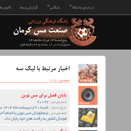
درباره‌ی باشگاه
بایگانی
گزارش زنده
کانون هو
پنج‌شنبه 14 مرداد ماه 1405
به‌روزشده در 16 ساعت و 36 دقیقه قبل
اخبار مرتبط با لیگ سه
صفحه‌ی 1 از 17
پایان فصل برای مس نوین
90197
شماره‌ی خبر :
شنبه 20 اردیبهشت ماه 1404 ساعت 21:41
تاریخ انتشار :
تیم فوتبال مس نوین با انجام آخ
خلاصه‌ی خبر :
فوتبال کشور به رقابت های خود پایان داد.