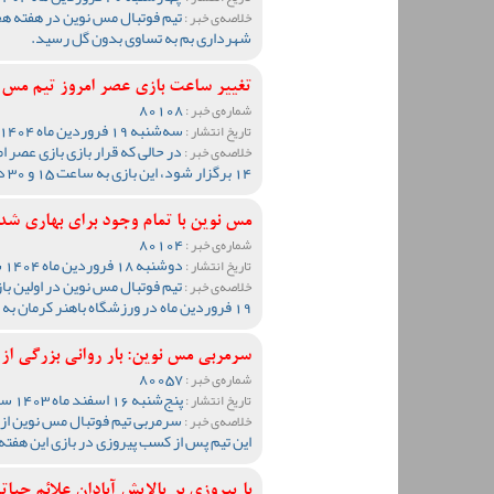
تیم فوتبال مس نوین در هفته هج
خلاصه‌ی خبر :
شهرداری بم به تساوی بدون گل رسید.
تغییر ساعت بازی عصر امروز تیم مس 
80108
شماره‌ی خبر :
سه‌شنبه 19 فروردین ماه 1404 ساعت 12:02
تاریخ انتشار :
در حالی که قرار بازی بازی عصر 
خلاصه‌ی خبر :
14 برگزار شود، این بازی به ساعت 15 و 30 دقیقه موکول شد.
مس نوین با تمام وجود برای بهاری 
80104
شماره‌ی خبر :
دوشنبه 18 فروردین ماه 1404 ساعت 10:28
تاریخ انتشار :
خلاصه‌ی خبر :
19 فروردین ماه در ورزشگاه باهنر کرمان به مصاف شهرداری بم خواهد رفت.
سرمربی مس نوین: بار روانی بزرگی از
80057
شماره‌ی خبر :
پنج‌شنبه 16 اسفند ماه 1403 ساعت 15:08
تاریخ انتشار :
سرمربی تیم فوتبال مس نوین از
خلاصه‌ی خبر :
این تیم پس از کسب پیروزی در بازی این هفته 
با پیروزی بر پالایش آبادان علائم حی