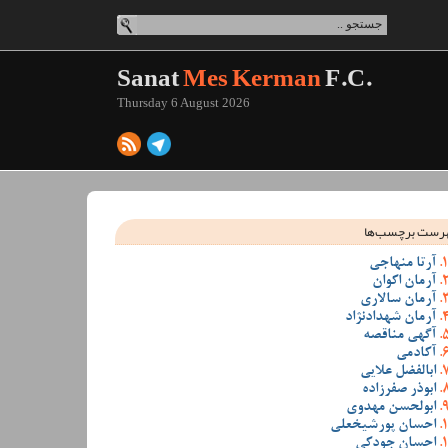
Sanat
Mes Kerman
F.C.
Thursday 6 August 2026
رست برچسب‌ها
آرتا منهاجی
آرمان اکوان
آرمان سالاری
آرمان شهدادنژاد
آگهی مناقصه
آکادمی
ابالفضل علایی
ابوذر صفرزاده
ابولحسن مهدوی
احسان پورشیخعلی
احسان جودکی