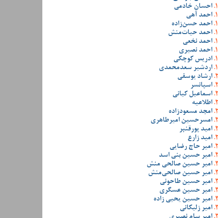
احسان خادمی
احمد آهی
احمد حسن‌زاده
احمد حیات‌منش
احمد نخعی
احمد نصیری
ادریس کوچکی
اردشیر سعدمحمدی
ارشاد یوسفی
اسپانسر
اسماعیل کیانی
اطلاعیه
امجد مسعودزاده
امسرحسین امیرطاهری
امید پورقنبر
امید زارع
امیر حاج رضایی
امیر حسین بنی اسد
امیر حسین صالحی منش
امیر حسین صالحی‌منش
امیر حسین طاحونی
امیر حسین عسگری
امیر حسین یحیی زاده
امیر زلیکانی
امیر سام نصیری