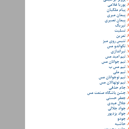
پوریا غلامی
پیام ملکیان
پیمان میری
پیمان نصیری
تبریک
تسلیت
تمرین
تنیس روی میز
تکواندو مس
تیراندازی
تیم امید مس
تیم جوانان مس
تیم مس ب
تیم ملی
تیم نوجوانان مس
تیم نونهالان مس
جام حذفی
جشن باشگاه صنعت مس
جعفر حسنی
جلال عبدی
جواد جلالی
جواد یزدپور
جودو
حاشیه