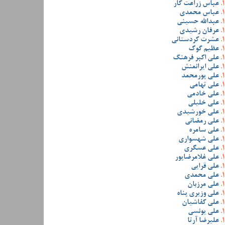
عباس زراعت کار
عباس محمدی
عبدالله حسینی
عرفان رشیدی
عشرت کردستانی
عظیم گوک
علی اکبر فرهنگ
علی ایرانمنش
علی پورمحمد
علی تهامی
علی خادمی
علی خلیلی
علی خورشیدی
علی رمضانی
علی سامره
علی شهسواری
علی عسگری
علی غلامرضاپور
علی قرایی
علی محمدی
علی مرزبان
علی وزیری پناه
علی کفاشیان
علی یونسی
علیرضا آرتا