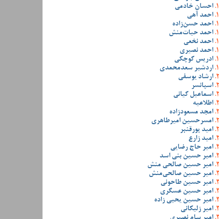
احسان خادمی
احمد آهی
احمد حسن‌زاده
احمد حیات‌منش
احمد نخعی
احمد نصیری
ادریس کوچکی
اردشیر سعدمحمدی
ارشاد یوسفی
اسپانسر
اسماعیل کیانی
اطلاعیه
امجد مسعودزاده
امسرحسین امیرطاهری
امید پورقنبر
امید زارع
امیر حاج رضایی
امیر حسین بنی اسد
امیر حسین صالحی منش
امیر حسین صالحی‌منش
امیر حسین طاحونی
امیر حسین عسگری
امیر حسین یحیی زاده
امیر زلیکانی
امیر سام نصیری