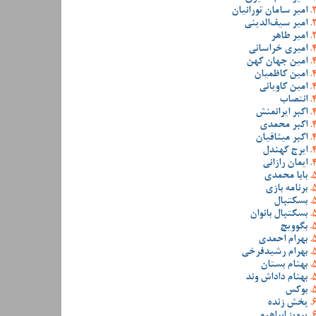
امیر سامان تورانیان
امیر سیف‌الدینی
امیر طاهر
امیری خراسانی
امین جهان کهن
امین کاظمیان
امین کاویانی
انتصاب
اکبر ایرانمنش
اکبر محمدی
اکبر میثاقیان
ایرج کهندل
ایمان رازانی
بابا محمدی
برنامه بازی
بسکتبال
بسکتبال بانوان
بگوویچ
بهرام احمدی
بهرام رشیدفرخی
بهنام بستان
بهنام داداش وند
بوکس
پخش زنده
پرویز ابراهیمی