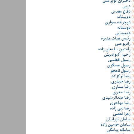
دختران کویر مس
دربی
دفاع مقدس
دوپینگ
دوچرخه سواری
دوستانه
دومیدانی
رئیس هیات مدیره
رادیو مس
رامتین سلیمان زاده
رحیم آلبوغبیش
رسول خطیبی
رسول عسگری
رسول نامجو
رضا ترکزاده
رضا حیدری
رضا ستاری
رضا صدری
رضا عبدالرشیدی
رضا مهاجری
رضا نبی زاده
زهرا نعمتی
سامان تورانیان
سامان حسین زاده
سامانه پیامکی