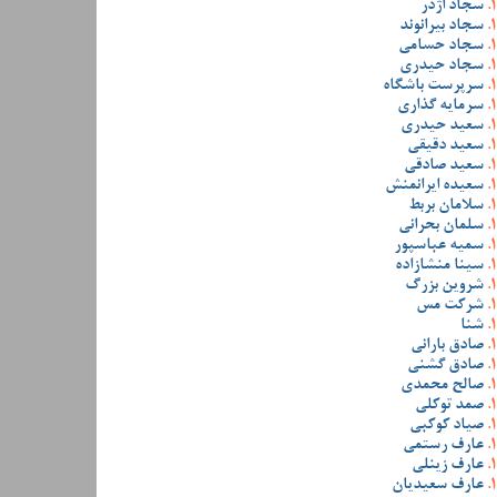
سجاد اژدر
سجاد بیرانوند
سجاد حسامی
سجاد حیدری
سرپرست باشگاه
سرمایه گذاری
سعید حیدری
سعید دقیقی
سعید صادقی
سعیده ایرانمنش
سلامان بربط
سلمان بحرانی
سمیه عباسپور
سینا منشازاده
شروین بزرگ
شرکت مس
شنا
صادق بارانی
صادق گشنی
صالح محمدی
صمد توکلی
صیاد کوکبی
عارف رستمی
عارف زینلی
عارف سعیدیان