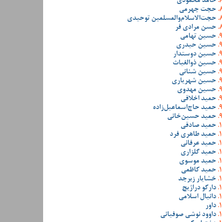
حامد محمودی
حجت جهرمی
حجت‌الاسلام‌والمسلمین توحیدی
حسن مرادی فر
حسین تهامی
حسین حیدری
حسین دوستدار
حسین ذوالغیاث
حسین شنانی
حسین شهریاری
حسین مهدوی
حمید اخلاقی
حمید حاج‌اسماعیل‌زاده
حمید حسین‌خانی
حمید صادقی
حمید طاهری فرد
حمید عرفانی
حمید گلزاری
حمید موسوی
حمید کاظمی
خشایار زبرجد
دارکو دراژیچ
دانیال اسلامی
داور
داوود نوشی صوفیانی