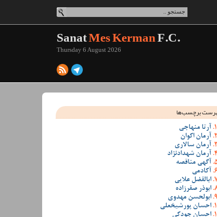
Sanat
Mes Kerman
F.C.
Thursday 6 August 2026
رست برچسب‌ها
آرتا منهاجی
آرمان اکوان
آرمان سالاری
آرمان شهدادنژاد
آگهی مناقصه
آکادمی
ابالفضل علایی
ابوذر صفرزاده
ابولحسن مهدوی
احسان پورشیخعلی
احسان جودکی