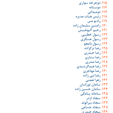
دوچرخه سواری
دوستانه
دومیدانی
رئیس هیات مدیره
رادیو مس
رامتین سلیمان زاده
رحیم آلبوغبیش
رسول خطیبی
رسول عسگری
رسول نامجو
رضا ترکزاده
رضا حیدری
رضا ستاری
رضا صدری
رضا عبدالرشیدی
رضا مهاجری
رضا نبی زاده
زهرا نعمتی
سامان تورانیان
سامان حسین زاده
سامانه پیامکی
سجاد اژدر
سجاد بیرانوند
سجاد حسامی
سجاد حیدری