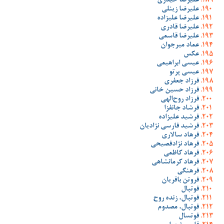
علیرضا حیدری
علیرضا زینلی
علیرضا علیزاده
علیرضا قادری
علیرضا قاسمی
عماد میرجوان
عکس
عیسی ابراهیمی
عیسی پرتو
فرزاد جعفری
فرزاد حسین خانی
فرزاد روح‌الهی
فرشاد جانفزا
فرشید علیزاده
فرشید فارسی نژادیان
فرهاد سالاری
فرهاد نژادفصیحی
فرهاد کاظمی
فرهاد کرمانشاهی
فرهنگی
فروتن باقریان
فوتبال
فوتبال، زنده روح
فوتبال، مصدوم
فوتسال