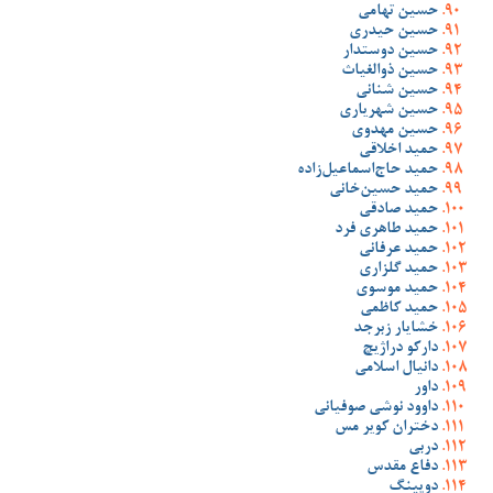
حسین تهامی
حسین حیدری
حسین دوستدار
حسین ذوالغیاث
حسین شنانی
حسین شهریاری
حسین مهدوی
حمید اخلاقی
حمید حاج‌اسماعیل‌زاده
حمید حسین‌خانی
حمید صادقی
حمید طاهری فرد
حمید عرفانی
حمید گلزاری
حمید موسوی
حمید کاظمی
خشایار زبرجد
دارکو دراژیچ
دانیال اسلامی
داور
داوود نوشی صوفیانی
دختران کویر مس
دربی
دفاع مقدس
دوپینگ