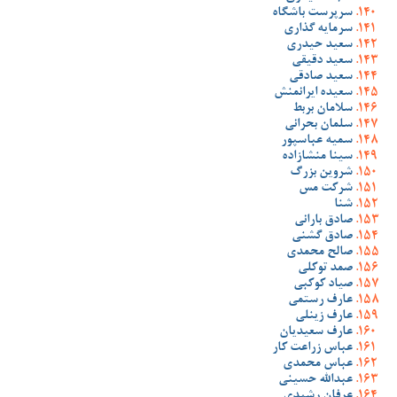
سرپرست باشگاه
سرمایه گذاری
سعید حیدری
سعید دقیقی
سعید صادقی
سعیده ایرانمنش
سلامان بربط
سلمان بحرانی
سمیه عباسپور
سینا منشازاده
شروین بزرگ
شرکت مس
شنا
صادق بارانی
صادق گشنی
صالح محمدی
صمد توکلی
صیاد کوکبی
عارف رستمی
عارف زینلی
عارف سعیدیان
عباس زراعت کار
عباس محمدی
عبدالله حسینی
عرفان رشیدی