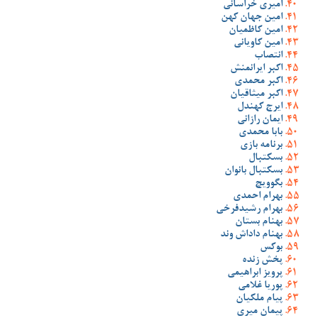
امیری خراسانی
امین جهان کهن
امین کاظمیان
امین کاویانی
انتصاب
اکبر ایرانمنش
اکبر محمدی
اکبر میثاقیان
ایرج کهندل
ایمان رازانی
بابا محمدی
برنامه بازی
بسکتبال
بسکتبال بانوان
بگوویچ
بهرام احمدی
بهرام رشیدفرخی
بهنام بستان
بهنام داداش وند
بوکس
پخش زنده
پرویز ابراهیمی
پوریا غلامی
پیام ملکیان
پیمان میری