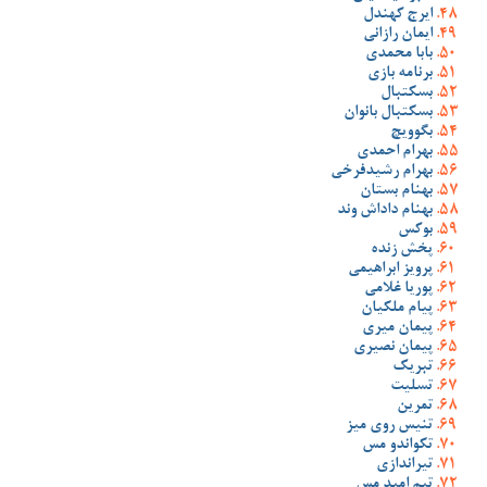
ایرج کهندل
ایمان رازانی
بابا محمدی
برنامه بازی
بسکتبال
بسکتبال بانوان
بگوویچ
بهرام احمدی
بهرام رشیدفرخی
بهنام بستان
بهنام داداش وند
بوکس
پخش زنده
پرویز ابراهیمی
پوریا غلامی
پیام ملکیان
پیمان میری
پیمان نصیری
تبریک
تسلیت
تمرین
تنیس روی میز
تکواندو مس
تیراندازی
تیم امید مس