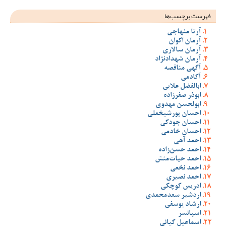
فهرست برچسب‌ها
آرتا منهاجی
آرمان اکوان
آرمان سالاری
آرمان شهدادنژاد
آگهی مناقصه
آکادمی
ابالفضل علایی
ابوذر صفرزاده
ابولحسن مهدوی
احسان پورشیخعلی
احسان جودکی
احسان خادمی
احمد آهی
احمد حسن‌زاده
احمد حیات‌منش
احمد نخعی
احمد نصیری
ادریس کوچکی
اردشیر سعدمحمدی
ارشاد یوسفی
اسپانسر
اسماعیل کیانی