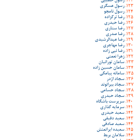
رسول خطیبی
رسول عسگری
رسول نامجو
رضا ترکزاده
رضا حیدری
رضا ستاری
رضا صدری
رضا عبدالرشیدی
رضا مهاجری
رضا نبی زاده
زهرا نعمتی
سامان تورانیان
سامان حسین زاده
سامانه پیامکی
سجاد اژدر
سجاد بیرانوند
سجاد حسامی
سجاد حیدری
سرپرست باشگاه
سرمایه گذاری
سعید حیدری
سعید دقیقی
سعید صادقی
سعیده ایرانمنش
سلامان بربط