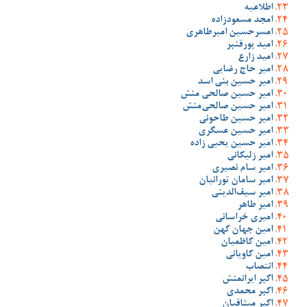
اطلاعیه
امجد مسعودزاده
امسرحسین امیرطاهری
امید پورقنبر
امید زارع
امیر حاج رضایی
امیر حسین بنی اسد
امیر حسین صالحی منش
امیر حسین صالحی‌منش
امیر حسین طاحونی
امیر حسین عسگری
امیر حسین یحیی زاده
امیر زلیکانی
امیر سام نصیری
امیر سامان تورانیان
امیر سیف‌الدینی
امیر طاهر
امیری خراسانی
امین جهان کهن
امین کاظمیان
امین کاویانی
انتصاب
اکبر ایرانمنش
اکبر محمدی
اکبر میثاقیان