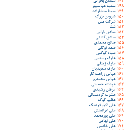
سلمان بحرانی
سمیه عباسپور
سینا منشازاده
شروین بزرگ
شرکت مس
شنا
صادق بارانی
صادق گشنی
صالح محمدی
صمد توکلی
صیاد کوکبی
عارف رستمی
عارف زینلی
عارف سعیدیان
عباس زراعت کار
عباس محمدی
عبدالله حسینی
عرفان رشیدی
عشرت کردستانی
عظیم گوک
علی اکبر فرهنگ
علی ایرانمنش
علی پورمحمد
علی تهامی
علی خادمی