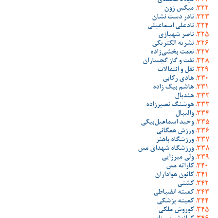
میلاد محمدی
میکس زون
نادر دست نشان
نادعلی اسماعیلی
ناصر شهبازی
نشریه الکتریکی
نعمت بخشی‌زاده
نفت و گاز گچساران
نقل و انتقالات
هادی رکابی
هاشم بیگ زاده
هندبال
هوشنگ نصیرزاده
والیبال
وحید اسماعیل‌بیگی
ورزش همگانی
ورزشگاه باهنر
ورزشگاه شهدای مس
ولی میرزایی
کاراته مس
کانون هواداران
کشتی
کمیته انضباطی
کمیته پزشکی
کوروش ملکی