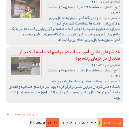
91117
شماره‌ی خبر :
سه‌شنبه 19 خرداد ماه 1405 ساعت
تاریخ انتشار :
11:32
اما زمانی که فدراسیون هندبال برای
خلاصه‌ی خبر :
برگزاری این رقابت ها نتوانست شهرهای تهران،
شیراز، اصفهان و مشهد را مجاب کند تا ادامه برگزاری این رقابت ها نیز با یک
چالش بزرگ روبرو شود، شهر کرمان و باشگاه مس این شهر به مدد
فدراسیون هندبال برای اتمام این رقابت ها..
یاد شهدای دانش آموز میناب در مراسم اختتامیه لیگ برتر
هندبال در کرمان زنده بود
91104
شماره‌ی خبر :
سه‌شنبه 12 خرداد ماه 1405 ساعت
تاریخ انتشار :
10:21
همانند سایر رویدادهای اخیری که
خلاصه‌ی خبر :
باشگاه مس کرمان در این شهر برگزار کرده بود، در مراسم اختتامیه و اهدای
جام لیگ برتر هندبال کشور هم یاد شهدای دانش آموز مدرسه میناب زنده
بود.
ص 1 از 105
1
2
3
4
5
6
7
8
9
10
40
70
ص‌بعد
>>|