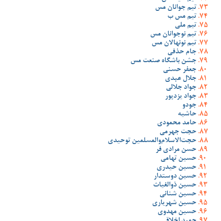
تیم جوانان مس
تیم مس ب
تیم ملی
تیم نوجوانان مس
تیم نونهالان مس
جام حذفی
جشن باشگاه صنعت مس
جعفر حسنی
جلال عبدی
جواد جلالی
جواد یزدپور
جودو
حاشیه
حامد محمودی
حجت جهرمی
حجت‌الاسلام‌والمسلمین توحیدی
حسن مرادی فر
حسین تهامی
حسین حیدری
حسین دوستدار
حسین ذوالغیاث
حسین شنانی
حسین شهریاری
حسین مهدوی