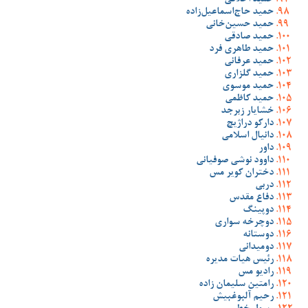
حمید اخلاقی
حمید حاج‌اسماعیل‌زاده
حمید حسین‌خانی
حمید صادقی
حمید طاهری فرد
حمید عرفانی
حمید گلزاری
حمید موسوی
حمید کاظمی
خشایار زبرجد
دارکو دراژیچ
دانیال اسلامی
داور
داوود نوشی صوفیانی
دختران کویر مس
دربی
دفاع مقدس
دوپینگ
دوچرخه سواری
دوستانه
دومیدانی
رئیس هیات مدیره
رادیو مس
رامتین سلیمان زاده
رحیم آلبوغبیش