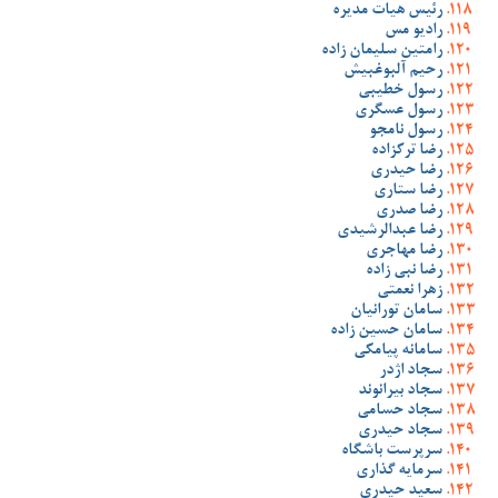
رئیس هیات مدیره
رادیو مس
رامتین سلیمان زاده
رحیم آلبوغبیش
رسول خطیبی
رسول عسگری
رسول نامجو
رضا ترکزاده
رضا حیدری
رضا ستاری
رضا صدری
رضا عبدالرشیدی
رضا مهاجری
رضا نبی زاده
زهرا نعمتی
سامان تورانیان
سامان حسین زاده
سامانه پیامکی
سجاد اژدر
سجاد بیرانوند
سجاد حسامی
سجاد حیدری
سرپرست باشگاه
سرمایه گذاری
سعید حیدری