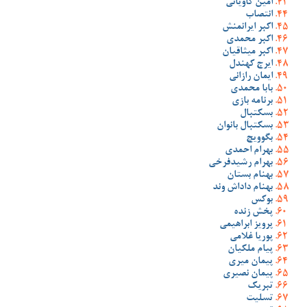
امین کاویانی
انتصاب
اکبر ایرانمنش
اکبر محمدی
اکبر میثاقیان
ایرج کهندل
ایمان رازانی
بابا محمدی
برنامه بازی
بسکتبال
بسکتبال بانوان
بگوویچ
بهرام احمدی
بهرام رشیدفرخی
بهنام بستان
بهنام داداش وند
بوکس
پخش زنده
پرویز ابراهیمی
پوریا غلامی
پیام ملکیان
پیمان میری
پیمان نصیری
تبریک
تسلیت