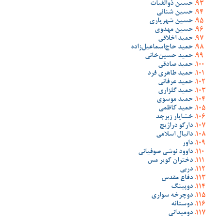
حسین ذوالغیاث
حسین شنانی
حسین شهریاری
حسین مهدوی
حمید اخلاقی
حمید حاج‌اسماعیل‌زاده
حمید حسین‌خانی
حمید صادقی
حمید طاهری فرد
حمید عرفانی
حمید گلزاری
حمید موسوی
حمید کاظمی
خشایار زبرجد
دارکو دراژیچ
دانیال اسلامی
داور
داوود نوشی صوفیانی
دختران کویر مس
دربی
دفاع مقدس
دوپینگ
دوچرخه سواری
دوستانه
دومیدانی