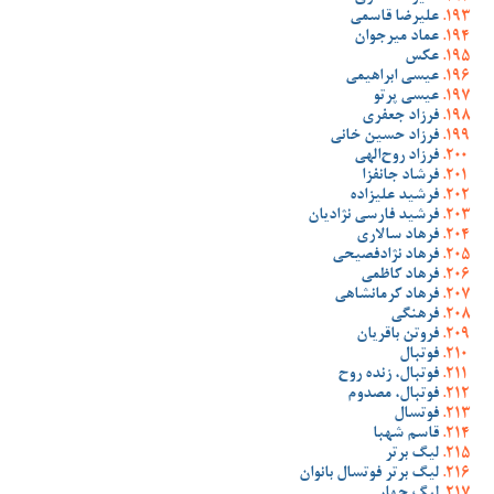
علیرضا قاسمی
عماد میرجوان
عکس
عیسی ابراهیمی
عیسی پرتو
فرزاد جعفری
فرزاد حسین خانی
فرزاد روح‌الهی
فرشاد جانفزا
فرشید علیزاده
فرشید فارسی نژادیان
فرهاد سالاری
فرهاد نژادفصیحی
فرهاد کاظمی
فرهاد کرمانشاهی
فرهنگی
فروتن باقریان
فوتبال
فوتبال، زنده روح
فوتبال، مصدوم
فوتسال
قاسم شهبا
لیگ برتر
لیگ برتر فوتسال بانوان