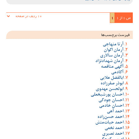
ص 1 از 1
1
فهرست برچسب‌ها
آرتا منهاجی
آرمان اکوان
آرمان سالاری
آرمان شهدادنژاد
آگهی مناقصه
آکادمی
ابالفضل علایی
ابوذر صفرزاده
ابولحسن مهدوی
احسان پورشیخعلی
احسان جودکی
احسان خادمی
احمد آهی
احمد حسن‌زاده
احمد حیات‌منش
احمد نخعی
احمد نصیری