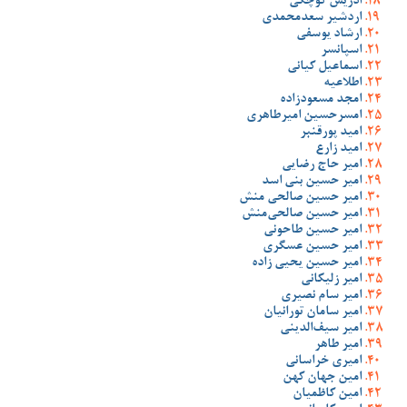
ادریس کوچکی
اردشیر سعدمحمدی
ارشاد یوسفی
اسپانسر
اسماعیل کیانی
اطلاعیه
امجد مسعودزاده
امسرحسین امیرطاهری
امید پورقنبر
امید زارع
امیر حاج رضایی
امیر حسین بنی اسد
امیر حسین صالحی منش
امیر حسین صالحی‌منش
امیر حسین طاحونی
امیر حسین عسگری
امیر حسین یحیی زاده
امیر زلیکانی
امیر سام نصیری
امیر سامان تورانیان
امیر سیف‌الدینی
امیر طاهر
امیری خراسانی
امین جهان کهن
امین کاظمیان