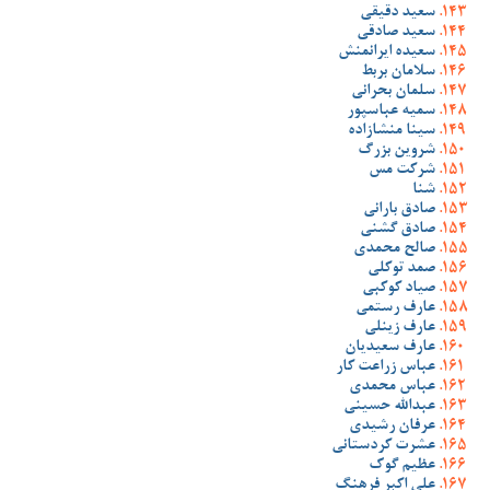
سعید دقیقی
سعید صادقی
سعیده ایرانمنش
سلامان بربط
سلمان بحرانی
سمیه عباسپور
سینا منشازاده
شروین بزرگ
شرکت مس
شنا
صادق بارانی
صادق گشنی
صالح محمدی
صمد توکلی
صیاد کوکبی
عارف رستمی
عارف زینلی
عارف سعیدیان
عباس زراعت کار
عباس محمدی
عبدالله حسینی
عرفان رشیدی
عشرت کردستانی
عظیم گوک
علی اکبر فرهنگ