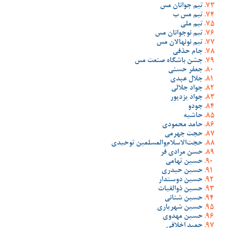
تیم جوانان مس
تیم مس ب
تیم ملی
تیم نوجوانان مس
تیم نونهالان مس
جام حذفی
جشن باشگاه صنعت مس
جعفر حسنی
جلال عبدی
جواد جلالی
جواد یزدپور
جودو
حاشیه
حامد محمودی
حجت جهرمی
حجت‌الاسلام‌والمسلمین توحیدی
حسن مرادی فر
حسین تهامی
حسین حیدری
حسین دوستدار
حسین ذوالغیاث
حسین شنانی
حسین شهریاری
حسین مهدوی
حمید اخلاقی