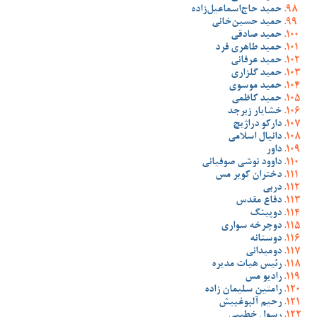
حمید حاج‌اسماعیل‌زاده
حمید حسین‌خانی
حمید صادقی
حمید طاهری فرد
حمید عرفانی
حمید گلزاری
حمید موسوی
حمید کاظمی
خشایار زبرجد
دارکو دراژیچ
دانیال اسلامی
داور
داوود نوشی صوفیانی
دختران کویر مس
دربی
دفاع مقدس
دوپینگ
دوچرخه سواری
دوستانه
دومیدانی
رئیس هیات مدیره
رادیو مس
رامتین سلیمان زاده
رحیم آلبوغبیش
رسول خطیبی