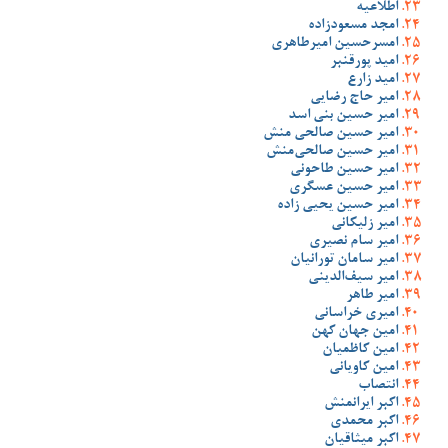
اطلاعیه
امجد مسعودزاده
امسرحسین امیرطاهری
امید پورقنبر
امید زارع
امیر حاج رضایی
امیر حسین بنی اسد
امیر حسین صالحی منش
امیر حسین صالحی‌منش
امیر حسین طاحونی
امیر حسین عسگری
امیر حسین یحیی زاده
امیر زلیکانی
امیر سام نصیری
امیر سامان تورانیان
امیر سیف‌الدینی
امیر طاهر
امیری خراسانی
امین جهان کهن
امین کاظمیان
امین کاویانی
انتصاب
اکبر ایرانمنش
اکبر محمدی
اکبر میثاقیان