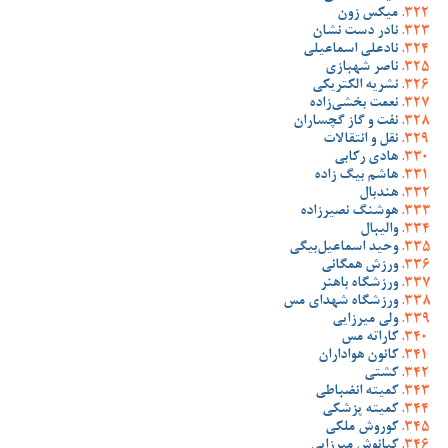
میکس زون
نادر دست نشان
نادعلی اسماعیلی
ناصر شهبازی
نشریه الکتریکی
نعمت بخشی‌زاده
نفت و گاز گچساران
نقل و انتقالات
هادی رکابی
هاشم بیگ زاده
هندبال
هوشنگ نصیرزاده
والیبال
وحید اسماعیل‌بیگی
ورزش همگانی
ورزشگاه باهنر
ورزشگاه شهدای مس
ولی میرزایی
کاراته مس
کانون هواداران
کشتی
کمیته انضباطی
کمیته پزشکی
کوروش ملکی
کیانوش میرزایی