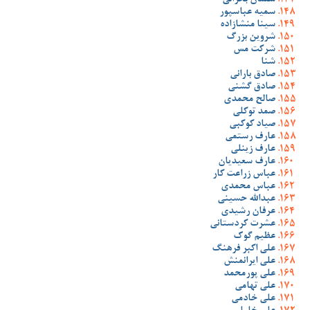
سلمان بحرانی
سمیه عباسپور
سینا منشازاده
شروین بزرگ
شرکت مس
شنا
صادق بارانی
صادق گشنی
صالح محمدی
صمد توکلی
صیاد کوکبی
عارف رستمی
عارف زینلی
عارف سعیدیان
عباس زراعت کار
عباس محمدی
عبدالله حسینی
عرفان رشیدی
عشرت کردستانی
عظیم گوک
علی اکبر فرهنگ
علی ایرانمنش
علی پورمحمد
علی تهامی
علی خادمی