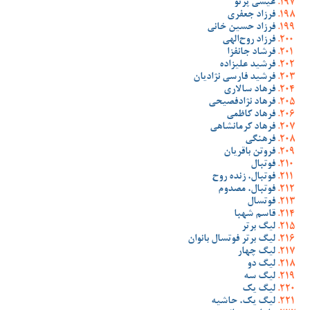
عیسی پرتو
فرزاد جعفری
فرزاد حسین خانی
فرزاد روح‌الهی
فرشاد جانفزا
فرشید علیزاده
فرشید فارسی نژادیان
فرهاد سالاری
فرهاد نژادفصیحی
فرهاد کاظمی
فرهاد کرمانشاهی
فرهنگی
فروتن باقریان
فوتبال
فوتبال، زنده روح
فوتبال، مصدوم
فوتسال
قاسم شهبا
لیگ برتر
لیگ برتر فوتسال بانوان
لیگ چهار
لیگ دو
لیگ سه
لیگ یک
لیگ یک، حاشیه