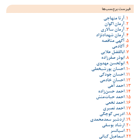
فهرست برچسب‌ها
آرتا منهاجی
آرمان اکوان
آرمان سالاری
آرمان شهدادنژاد
آگهی مناقصه
آکادمی
ابالفضل علایی
ابوذر صفرزاده
ابولحسن مهدوی
احسان پورشیخعلی
احسان جودکی
احسان خادمی
احمد آهی
احمد حسن‌زاده
احمد حیات‌منش
احمد نخعی
احمد نصیری
ادریس کوچکی
اردشیر سعدمحمدی
ارشاد یوسفی
اسپانسر
اسماعیل کیانی