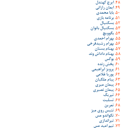
ایرج کهندل
ایمان رازانی
بابا محمدی
برنامه بازی
بسکتبال
بسکتبال بانوان
بگوویچ
بهرام احمدی
بهرام رشیدفرخی
بهنام بستان
بهنام داداش وند
بوکس
پخش زنده
پرویز ابراهیمی
پوریا غلامی
پیام ملکیان
پیمان میری
پیمان نصیری
تبریک
تسلیت
تمرین
تنیس روی میز
تکواندو مس
تیراندازی
تیم امید مس