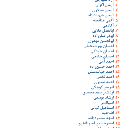
آرتا منهاجی
آرمان اکوان
آرمان سالاری
آرمان شهدادنژاد
آگهی مناقصه
آکادمی
ابالفضل علایی
ابوذر صفرزاده
ابولحسن مهدوی
احسان پورشیخعلی
احسان جودکی
احسان خادمی
احمد آهی
احمد حسن‌زاده
احمد حیات‌منش
احمد نخعی
احمد نصیری
ادریس کوچکی
اردشیر سعدمحمدی
ارشاد یوسفی
اسپانسر
اسماعیل کیانی
اطلاعیه
امجد مسعودزاده
امسرحسین امیرطاهری