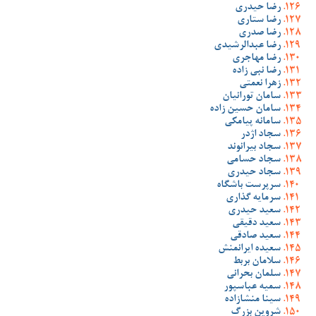
رضا حیدری
رضا ستاری
رضا صدری
رضا عبدالرشیدی
رضا مهاجری
رضا نبی زاده
زهرا نعمتی
سامان تورانیان
سامان حسین زاده
سامانه پیامکی
سجاد اژدر
سجاد بیرانوند
سجاد حسامی
سجاد حیدری
سرپرست باشگاه
سرمایه گذاری
سعید حیدری
سعید دقیقی
سعید صادقی
سعیده ایرانمنش
سلامان بربط
سلمان بحرانی
سمیه عباسپور
سینا منشازاده
شروین بزرگ