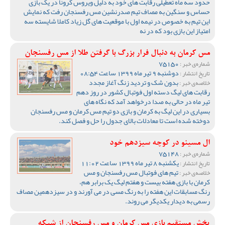
حدود سه ماه تعطیلی رقابت های خود به دلیل ویروس کرونا در یک بازی
حساس و سنگین به مصاف تیم صدرنشین مس رفسنجان رفت که نمایش
این تیم به خصوص در نیمه اول با موقعیت های گل زیاد کاملا شایسته سه
امتیاز این بازی بود که در نه
مس کرمان به دنبال فرار بزرگ با گرفتن طلا از مس رفسنجان
75150
شماره‌ی خبر :
دوشنبه 9 تیر ماه 1399 ساعت 08:54
تاریخ انتشار :
بدون شک و تردید زنگ آغاز مجدد
خلاصه‌ی خبر :
رقابت های لیگ دسته اول فوتبال کشور در روز دهم
تیر ماه در حالی به صدا درخواهد آمد که نگاه های
بسیاری در این لیگ به کرمان و بازی دو تیم مس کرمان و مس رفسنجان
دوخته شده است تا معادلات بالای جدول را حل و فصل کند.
ال مسینو در کوچه سیزدهم خود
75148
شماره‌ی خبر :
یکشنبه 8 تیر ماه 1399 ساعت 11:02
تاریخ انتشار :
تیم های فوتبال مس رفسنجان و مس
خلاصه‌ی خبر :
کرمان با بازی هفته بیست و هفتم لیگ یک برابر هم،
رنگ مسابقات این هفته را به رنگ مسی در می آورند و در سیزدهمین مصاف
رسمی به دیدار یکدیگر می روند.
پخش مستقیم بازی مس کرمان و مس رفسنجان از شبکه