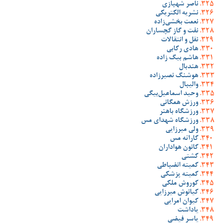
ناصر شهبازی
نشریه الکتریکی
نعمت بخشی‌زاده
نفت و گاز گچساران
نقل و انتقالات
هادی رکابی
هاشم بیگ زاده
هندبال
هوشنگ نصیرزاده
والیبال
وحید اسماعیل‌بیگی
ورزش همگانی
ورزشگاه باهنر
ورزشگاه شهدای مس
ولی میرزایی
کاراته مس
کانون هواداران
کشتی
کمیته انضباطی
کمیته پزشکی
کوروش ملکی
کیانوش میرزایی
کیوان امرایی
یاداشت
یاسر فیضی