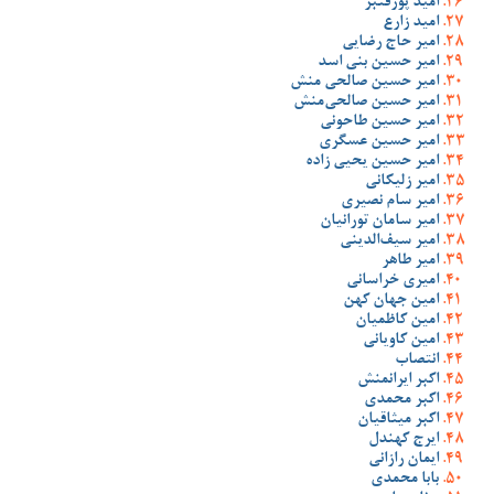
امید پورقنبر
امید زارع
امیر حاج رضایی
امیر حسین بنی اسد
امیر حسین صالحی منش
امیر حسین صالحی‌منش
امیر حسین طاحونی
امیر حسین عسگری
امیر حسین یحیی زاده
امیر زلیکانی
امیر سام نصیری
امیر سامان تورانیان
امیر سیف‌الدینی
امیر طاهر
امیری خراسانی
امین جهان کهن
امین کاظمیان
امین کاویانی
انتصاب
اکبر ایرانمنش
اکبر محمدی
اکبر میثاقیان
ایرج کهندل
ایمان رازانی
بابا محمدی