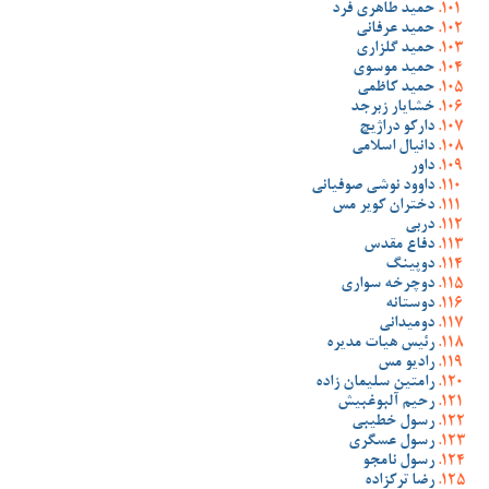
حمید طاهری فرد
حمید عرفانی
حمید گلزاری
حمید موسوی
حمید کاظمی
خشایار زبرجد
دارکو دراژیچ
دانیال اسلامی
داور
داوود نوشی صوفیانی
دختران کویر مس
دربی
دفاع مقدس
دوپینگ
دوچرخه سواری
دوستانه
دومیدانی
رئیس هیات مدیره
رادیو مس
رامتین سلیمان زاده
رحیم آلبوغبیش
رسول خطیبی
رسول عسگری
رسول نامجو
رضا ترکزاده