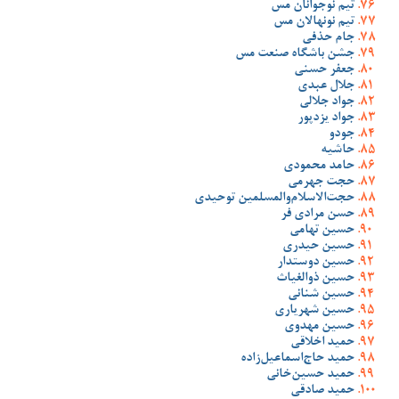
تیم نوجوانان مس
تیم نونهالان مس
جام حذفی
جشن باشگاه صنعت مس
جعفر حسنی
جلال عبدی
جواد جلالی
جواد یزدپور
جودو
حاشیه
حامد محمودی
حجت جهرمی
حجت‌الاسلام‌والمسلمین توحیدی
حسن مرادی فر
حسین تهامی
حسین حیدری
حسین دوستدار
حسین ذوالغیاث
حسین شنانی
حسین شهریاری
حسین مهدوی
حمید اخلاقی
حمید حاج‌اسماعیل‌زاده
حمید حسین‌خانی
حمید صادقی