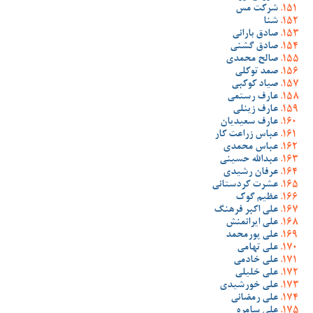
شرکت مس
شنا
صادق بارانی
صادق گشنی
صالح محمدی
صمد توکلی
صیاد کوکبی
عارف رستمی
عارف زینلی
عارف سعیدیان
عباس زراعت کار
عباس محمدی
عبدالله حسینی
عرفان رشیدی
عشرت کردستانی
عظیم گوک
علی اکبر فرهنگ
علی ایرانمنش
علی پورمحمد
علی تهامی
علی خادمی
علی خلیلی
علی خورشیدی
علی رمضانی
علی سامره