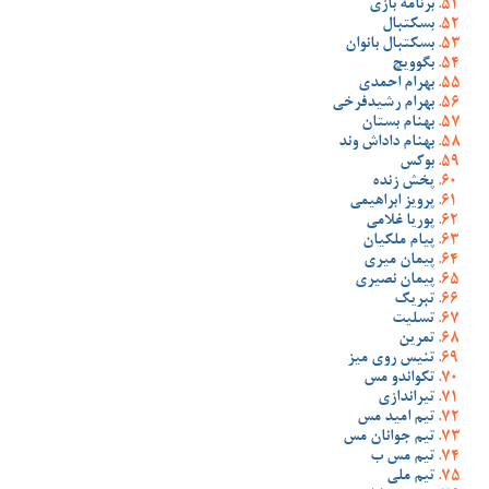
برنامه بازی
بسکتبال
بسکتبال بانوان
بگوویچ
بهرام احمدی
بهرام رشیدفرخی
بهنام بستان
بهنام داداش وند
بوکس
پخش زنده
پرویز ابراهیمی
پوریا غلامی
پیام ملکیان
پیمان میری
پیمان نصیری
تبریک
تسلیت
تمرین
تنیس روی میز
تکواندو مس
تیراندازی
تیم امید مس
تیم جوانان مس
تیم مس ب
تیم ملی