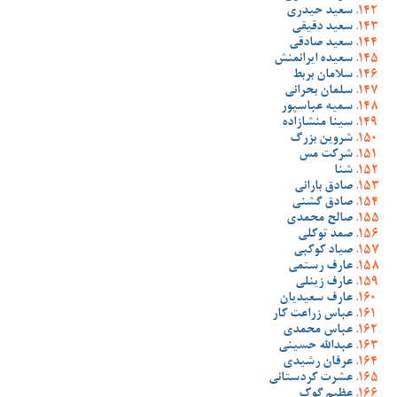
سعید حیدری
سعید دقیقی
سعید صادقی
سعیده ایرانمنش
سلامان بربط
سلمان بحرانی
سمیه عباسپور
سینا منشازاده
شروین بزرگ
شرکت مس
شنا
صادق بارانی
صادق گشنی
صالح محمدی
صمد توکلی
صیاد کوکبی
عارف رستمی
عارف زینلی
عارف سعیدیان
عباس زراعت کار
عباس محمدی
عبدالله حسینی
عرفان رشیدی
عشرت کردستانی
عظیم گوک