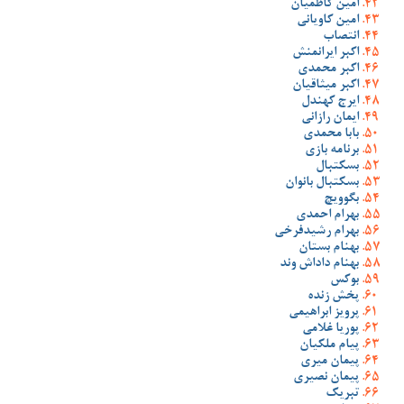
امین کاظمیان
امین کاویانی
انتصاب
اکبر ایرانمنش
اکبر محمدی
اکبر میثاقیان
ایرج کهندل
ایمان رازانی
بابا محمدی
برنامه بازی
بسکتبال
بسکتبال بانوان
بگوویچ
بهرام احمدی
بهرام رشیدفرخی
بهنام بستان
بهنام داداش وند
بوکس
پخش زنده
پرویز ابراهیمی
پوریا غلامی
پیام ملکیان
پیمان میری
پیمان نصیری
تبریک