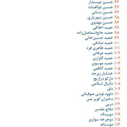
حسین دوستدار
حسین ذوالغیاث
حسین شنانی
حسین شهریاری
حسین مهدوی
حمید اخلاقی
حمید حاج‌اسماعیل‌زاده
حمید حسین‌خانی
حمید صادقی
حمید طاهری فرد
حمید عرفانی
حمید گلزاری
حمید موسوی
حمید کاظمی
خشایار زبرجد
دارکو دراژیچ
دانیال اسلامی
داور
داوود نوشی صوفیانی
دختران کویر مس
دربی
دفاع مقدس
دوپینگ
دوچرخه سواری
دوستانه