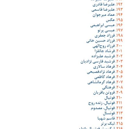
علیرضا قادری
علیرضا قاسمی
عماد میرجوان
عکس
عیسی ابراهیمی
عیسی پرتو
فرزاد جعفری
فرزاد حسین خانی
فرزاد روح‌الهی
فرشاد جانفزا
فرشید علیزاده
فرشید فارسی نژادیان
فرهاد سالاری
فرهاد نژادفصیحی
فرهاد کاظمی
فرهاد کرمانشاهی
فرهنگی
فروتن باقریان
فوتبال
فوتبال، زنده روح
فوتبال، مصدوم
فوتسال
قاسم شهبا
لیگ برتر