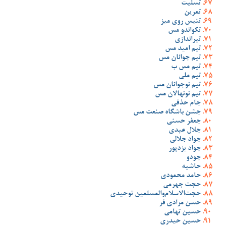
تسلیت
تمرین
تنیس روی میز
تکواندو مس
تیراندازی
تیم امید مس
تیم جوانان مس
تیم مس ب
تیم ملی
تیم نوجوانان مس
تیم نونهالان مس
جام حذفی
جشن باشگاه صنعت مس
جعفر حسنی
جلال عبدی
جواد جلالی
جواد یزدپور
جودو
حاشیه
حامد محمودی
حجت جهرمی
حجت‌الاسلام‌والمسلمین توحیدی
حسن مرادی فر
حسین تهامی
حسین حیدری