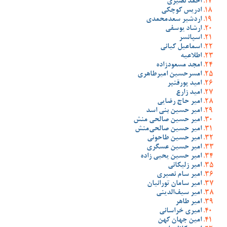
احمد نصیری
ادریس کوچکی
اردشیر سعدمحمدی
ارشاد یوسفی
اسپانسر
اسماعیل کیانی
اطلاعیه
امجد مسعودزاده
امسرحسین امیرطاهری
امید پورقنبر
امید زارع
امیر حاج رضایی
امیر حسین بنی اسد
امیر حسین صالحی منش
امیر حسین صالحی‌منش
امیر حسین طاحونی
امیر حسین عسگری
امیر حسین یحیی زاده
امیر زلیکانی
امیر سام نصیری
امیر سامان تورانیان
امیر سیف‌الدینی
امیر طاهر
امیری خراسانی
امین جهان کهن