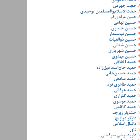
حامد محمودی
حجت جهرمی
حجت‌الاسلام‌والمسلمین توحیدی
حسن مرادی فر
حسین تهامی
حسین حیدری
حسین دوستدار
حسین ذوالغیاث
حسین شنانی
حسین شهریاری
حسین مهدوی
حمید اخلاقی
حمید حاج‌اسماعیل‌زاده
حمید حسین‌خانی
حمید صادقی
حمید طاهری فرد
حمید عرفانی
حمید گلزاری
حمید موسوی
حمید کاظمی
خشایار زبرجد
دارکو دراژیچ
دانیال اسلامی
داور
داوود نوشی صوفیانی