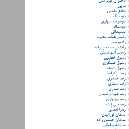
دختران کویر مس
دربی
دفاع مقدس
دوپینگ
دوچرخه سواری
دوستانه
دومیدانی
رئیس هیات مدیره
رادیو مس
رامتین سلیمان زاده
رحیم آلبوغبیش
رسول خطیبی
رسول عسگری
رسول نامجو
رضا ترکزاده
رضا حیدری
رضا ستاری
رضا صدری
رضا عبدالرشیدی
رضا مهاجری
رضا نبی زاده
زهرا نعمتی
سامان تورانیان
سامان حسین زاده
سامانه پیامکی