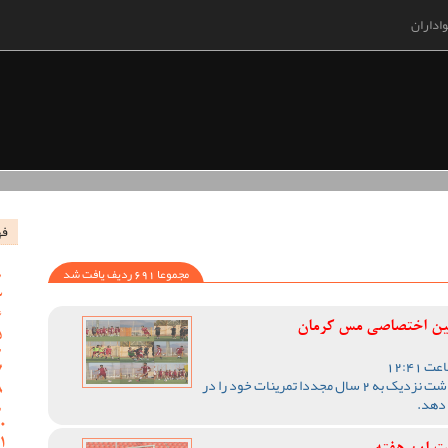
اداران
فه
مجموعا 691 ردیف یافت شد
مین اختصاصی مس کرمان
تیم فوتبال مس کرمان پس از گذشت نزدیک به 2 سال مجددا تمرینات خود را در
 دهد.