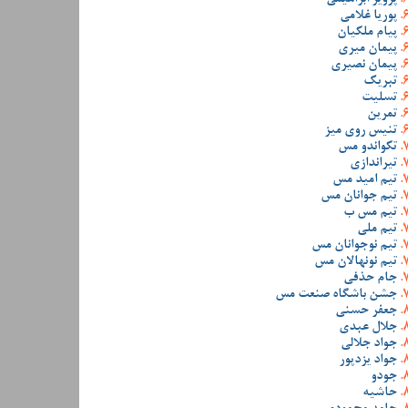
پوریا غلامی
پیام ملکیان
پیمان میری
پیمان نصیری
تبریک
تسلیت
تمرین
تنیس روی میز
تکواندو مس
تیراندازی
تیم امید مس
تیم جوانان مس
تیم مس ب
تیم ملی
تیم نوجوانان مس
تیم نونهالان مس
جام حذفی
جشن باشگاه صنعت مس
جعفر حسنی
جلال عبدی
جواد جلالی
جواد یزدپور
جودو
حاشیه