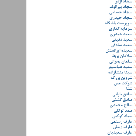
سجاد اژدر
سجاد بیرانوند
سجاد حسامی
سجاد حیدری
سرپرست باشگاه
سرمایه گذاری
سعید حیدری
سعید دقیقی
سعید صادقی
سعیده ایرانمنش
سلامان بربط
سلمان بحرانی
سمیه عباسپور
سینا منشازاده
شروین بزرگ
شرکت مس
شنا
صادق بارانی
صادق گشنی
صالح محمدی
صمد توکلی
صیاد کوکبی
عارف رستمی
عارف زینلی
عارف سعیدیان