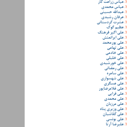
عباس زراعت کار
عباس محمدی
عبدالله حسینی
عرفان رشیدی
عشرت کردستانی
عظیم گوک
علی اکبر فرهنگ
علی ایرانمنش
علی پورمحمد
علی تهامی
علی خادمی
علی خلیلی
علی خورشیدی
علی رمضانی
علی سامره
علی شهسواری
علی عسگری
علی غلامرضاپور
علی قرایی
علی محمدی
علی مرزبان
علی وزیری پناه
علی کفاشیان
علی یونسی
علیرضا آرتا