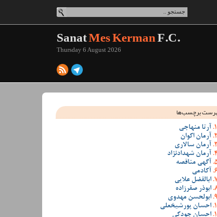
Sanat
Mes Kerman
F.C.
Thursday 6 August 2026
رست برچسب‌ها
آرتا منهاجی
آرمان اکوان
آرمان سالاری
آرمان شهدادنژاد
آگهی مناقصه
آکادمی
ابالفضل علایی
ابوذر صفرزاده
ابولحسن مهدوی
احسان پورشیخعلی
احسان جودکی