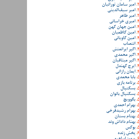
امیر سامان تورانیان
امیر سیف‌الدینی
امیر طاهر
امیری خراسانی
امین جهان کهن
امین کاظمیان
امین کاویانی
انتصاب
اکبر ایرانمنش
اکبر محمدی
اکبر میثاقیان
ایرج کهندل
ایمان رازانی
بابا محمدی
برنامه بازی
بسکتبال
بسکتبال بانوان
بگوویچ
بهرام احمدی
بهرام رشیدفرخی
بهنام بستان
بهنام داداش وند
بوکس
پخش زنده
پرویز ابراهیمی