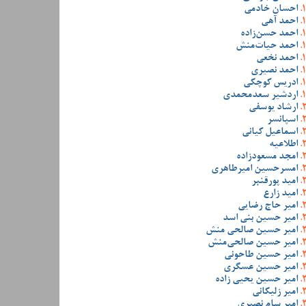
احسان خادمی
احمد آهی
احمد حسن‌زاده
احمد حیات‌منش
احمد نخعی
احمد نصیری
ادریس کوچکی
اردشیر سعدمحمدی
ارشاد یوسفی
اسپانسر
اسماعیل کیانی
اطلاعیه
امجد مسعودزاده
امسرحسین امیرطاهری
امید پورقنبر
امید زارع
امیر حاج رضایی
امیر حسین بنی اسد
امیر حسین صالحی منش
امیر حسین صالحی‌منش
امیر حسین طاحونی
امیر حسین عسگری
امیر حسین یحیی زاده
امیر زلیکانی
امیر سام نصیری